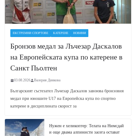
ЕКСТРЕМНИ СПОРТОВЕ
КАТЕРЕНЕ
НОВИНИ
Бронзов медал за Лъчезар Даскалов
на Европейската купа по катерене в
Санкт Пьолтен
03.08.2026
Валерия Динкова
Българският състезател Лъчезар Даскалов завоюва бронзовия
медал при юношите U17 на Европейска купа по спортно
катерене в дисциплината скорост за
Нужен е хеликоптер: Телата на Нимсдай
и още двама алпинисти засега остават