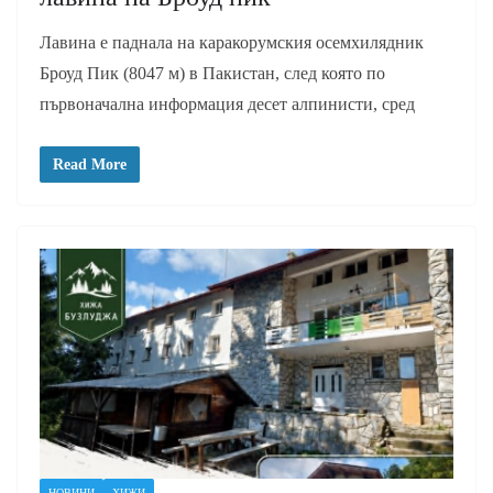
Лавина е паднала на каракорумския осемхилядник
Броуд Пик (8047 м) в Пакистан, след която по
първоначална информация десет алпинисти, сред
Read More
НОВИНИ
ХИЖИ