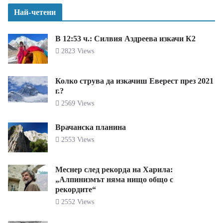
Най-четени
В 12:53 ч.: Силвия Аздреева изкачи К2
2823 Views
Колко струва да изкачиш Еверест през 2021
г.?
2569 Views
Врачанска планина
2553 Views
Меснер след рекорда на Харила:
„Алпинизмът няма нищо общо с
рекордите“
2552 Views