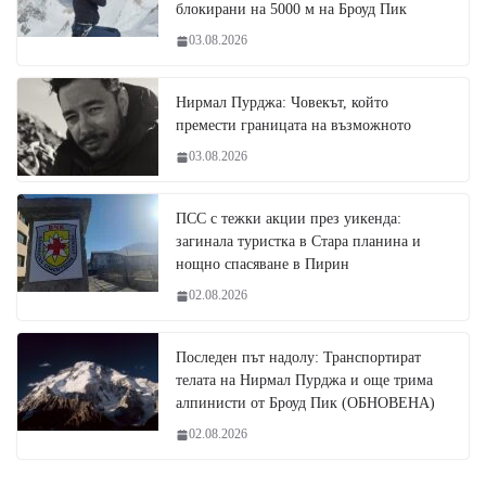
блокирани на 5000 м на Броуд Пик
03.08.2026
Нирмал Пурджа: Човекът, който
премести границата на възможното
03.08.2026
ПСС с тежки акции през уикенда:
загинала туристка в Стара планина и
нощно спасяване в Пирин
02.08.2026
Последен път надолу: Транспортират
телата на Нирмал Пурджа и още трима
алпинисти от Броуд Пик (ОБНОВЕНА)
02.08.2026