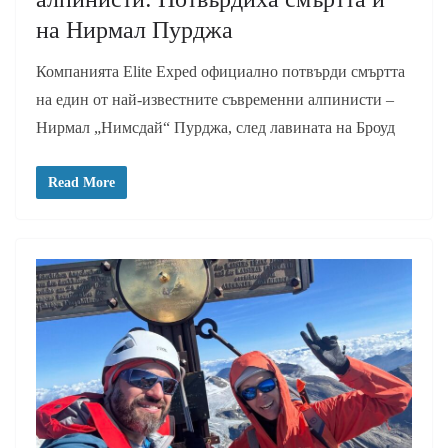
на Нирмал Пурджа
Компанията Elite Exped официално потвърди смъртта
на един от най-известните съвременни алпинисти –
Нирмал „Нимсдай“ Пурджа, след лавината на Броуд
Read More