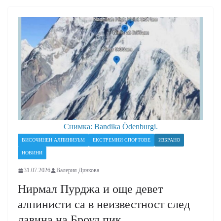
Снимка: Bandika Ödenburgi.
ВИСОЧИНЕН АЛПИНИЗЪМ
ЕКСТРЕМНИ СПОРТОВЕ
ИЗБРАНО
НОВИНИ
31.07.2026
Валерия Динкова
Нирмал Пурджа и още девет
алпинисти са в неизвестност след
лавина на Броуд пик