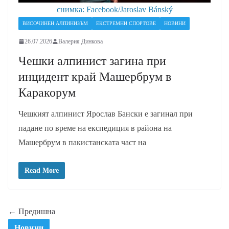
снимка: Facebook/Jaroslav Bánský
ВИСОЧИНЕН АЛПИНИЗЪМ
ЕКСТРЕМНИ СПОРТОВЕ
НОВИНИ
26.07.2026
Валерия Динкова
Чешки алпинист загина при
инцидент край Машербрум в
Каракорум
Чешкият алпинист Ярослав Бански е загинал при
падане по време на експедиция в района на
Машербрум в пакистанската част на
Read More
← Предишна
Новини