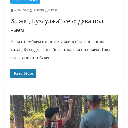
28.07.2026
Валерия Динкова
Хижа „Бузлуджа“ се отдава под
наем
Една от емблематичните хижи в Стара планина –
хижа „Бузлуджа“, ще бъде отдадена под наем. Това
става ясно от обявена
Read More