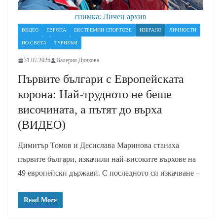
снимка: Личен архив
ВИДЕО
ЕВРОПА
ЕКСТРЕМНИ СПОРТОВЕ
ИЗБРАНО
ЛИЧНОСТИ
ПО СВЕТА
ТУРИЗЪМ
31.07.2026
Валерия Динкова
Първите българи с Европейската
корона: Най-трудното не беше
височината, а пътят до върха
(ВИДЕО)
Димитър Томов и Десислава Маринова станаха
първите българи, изкачили най-високите върхове на
49 европейски държави. С последното си изкачване –
Read More