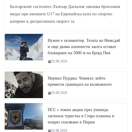
Българският състезател Лъчезар Даскалов завоюва бронзовия
медал при юношите U17 на Европейска купа по спортно
катерене в дисциплината скорост за
Нужен е хеликоптер: Телата на Нимсдай
и още двама алпинисти засега остават
блокирани на 5000 м на Броуд Пик
03.08.2026
Нирмал Пурджа: Човекът, който
премести границата на възможното
03.08.2026
ПСС с тежки акции през уикенда:
загинала туристка в Стара планина и
нощно спасяване в Пирин
02.08.2026