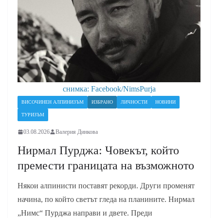
снимка: Facebook/NimsPurja
ВИСОЧИНЕН АЛПИНИЗЪМ
ИЗБРАНО
ЛИЧНОСТИ
НОВИНИ
ТУРИЗЪМ
03.08.2026
Валерия Динкова
Нирмал Пурджа: Човекът, който
премести границата на възможното
Някои алпинисти поставят рекорди. Други променят
начина, по който светът гледа на планините. Нирмал
„Нимс“ Пурджа направи и двете. Преди