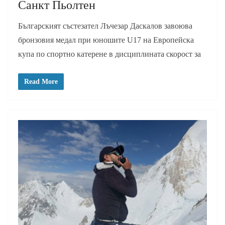
Санкт Пьолтен
Българският състезател Лъчезар Даскалов завоюва
бронзовия медал при юношите U17 на Европейска
купа по спортно катерене в дисциплината скорост за
Read More