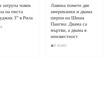
 затрупа човек
Лавина помете две
на на писта
американки и двама
уджик 3” в Рила
шерпи на Шиша
Пангма: Двама са
24
мъртви, а двама в
неизвестност
07.10.2023