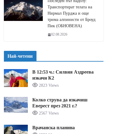
Последен път надолу:
Транспортират телата на
Нирмал Пурджа и още
трима алпинисти от Броуд
Пик (ОБНОВЕНА)
02.08.2026
Най-четени
В 12:53 ч.: Силвия Аздреева
изкачи К2
2823 Views
Колко струва да изкачиш
Еверест през 2021 г.?
2567 Views
Врачанска планина