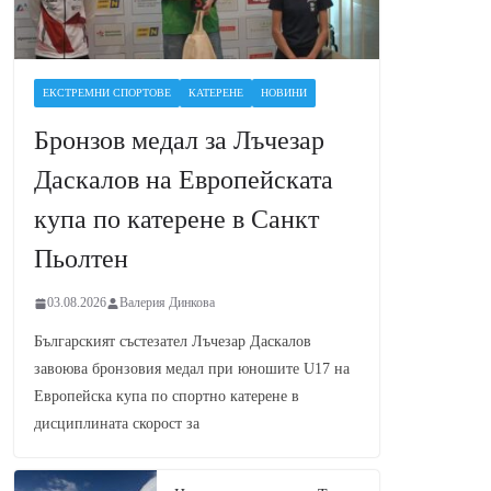
ЕКСТРЕМНИ СПОРТОВЕ
КАТЕРЕНЕ
НОВИНИ
Бронзов медал за Лъчезар
Даскалов на Европейската
купа по катерене в Санкт
Пьолтен
03.08.2026
Валерия Динкова
Българският състезател Лъчезар Даскалов
завоюва бронзовия медал при юношите U17 на
Европейска купа по спортно катерене в
дисциплината скорост за