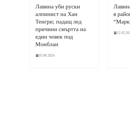
Лавина уби руски
Лавина
алпинист на Хан
в райо
Тенгри; падащ лед
“Марк
причини смъртта на
12.02.20
един човек под
Монблан
05.08.2024