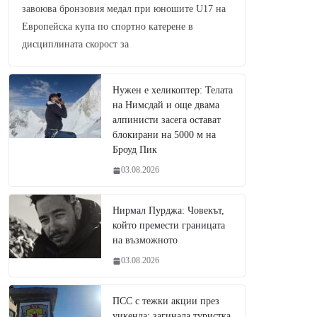
завоюва бронзовия медал при юношите U17 на
Европейска купа по спортно катерене в
дисциплината скорост за
Нужен е хеликоптер: Телата
на Нимсдай и още двама
алпинисти засега остават
блокирани на 5000 м на
Броуд Пик
03.08.2026
Нирмал Пурджа: Човекът,
който премести границата
на възможното
03.08.2026
ПСС с тежки акции през
уикенда: загинала туристка