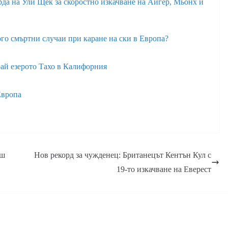
да на Ули Щек за скоростно изкачване на Айгер, Мьонх и
го смъртни случаи при каране на ски в Европа?
рай езерото Тахо в Калифорния
Европа
аш
Нов рекорд за чужденец: Британецът Кентън Кул с
19-то изкачване на Еверест