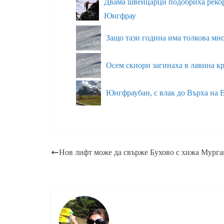
Двама швейцарци подобриха рекор
Юнгфрау
Защо тази година има толкова мно
Осем скиори загинаха в лавина к
Юнгфраубан, с влак до Върха на 
Нов лифт може да свърже Бухово с хижа Мург