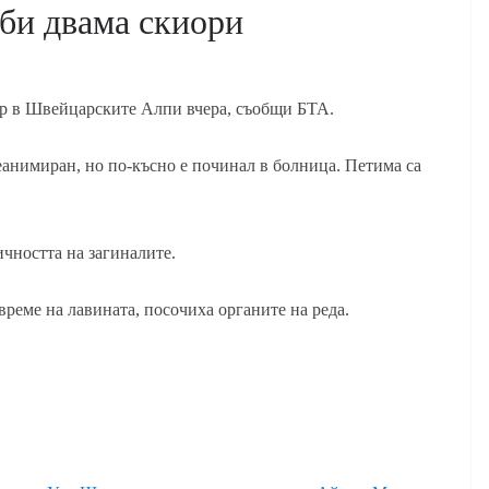
уби двама скиори
ер в Швейцарските Алпи вчера, съобщи БТА.
реанимиран, но по-късно е починал в болница. Петима са
чността на загиналите.
време на лавината, посочиха органите на реда.