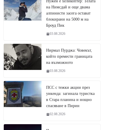
Нужен е хеликоптер: Телата
на Нимсдай и още двама
алпинисти засега остават
блокирани на 5000 м на
Броуд Пик
03.08.2026
Нирмал Пурджа: Човекът,
който премести границата
на възможното
03.08.2026
ПСС с тежки акции през
уикенда: загинала туристка
в Стара планина и нощно
спасяване в Пирин
02.08.2026