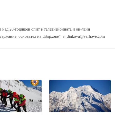
 над 20-годишен опит в телевизионната и он-лайн
държание, основател на „Върхове“. v_dinkova@varhove.com