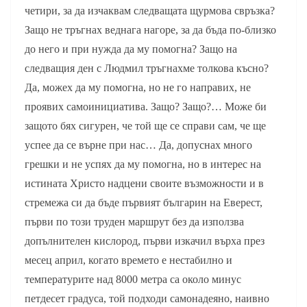
четири, за да изчаквам следващата щурмова свръзка?
Защо не тръгнах веднага нагоре, за да бъда по-близко
до него и при нужда да му помогна? Защо на
следващия ден с Людмил тръгнахме толкова късно?
Да, можех да му помогна, но не го направих, не
проявих самоинициатива. Защо? Защо?… Може би
защото бях сигурен, че той ще се справи сам, че ще
успее да се върне при нас… Да, допуснах много
грешки и не успях да му помогна, но в интерес на
истината Христо надцени своите възможности и в
стремежа си да бъде първият българин на Еверест,
първи по този труден маршрут без да използва
допълнителен кислород, първи изкачил върха през
месец април, когато времето е нестабилно и
температурите над 8000 метра са около минус
петдесет градуса, той подходи самонадеяно, наивно