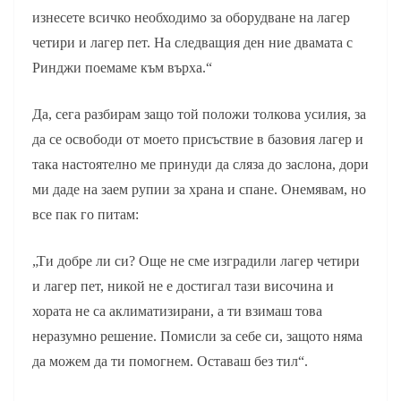
изнесете всичко необходимо за оборудване на лагер
четири и лагер пет. На следващия ден ние двамата с
Ринджи поемаме към върха.“
Да, сега разбирам защо той положи толкова усилия, за
да се освободи от моето присъствие в базовия лагер и
така настоятелно ме принуди да сляза до заслона, дори
ми даде на заем рупии за храна и спане. Онемявам, но
все пак го питам:
„Ти добре ли си? Още не сме изградили лагер четири
и лагер пет, никой не е достигал тази височина и
хората не са аклиматизирани, а ти взимаш това
неразумно решение. Помисли за себе си, защото няма
да можем да ти помогнем. Оставаш без тил“.