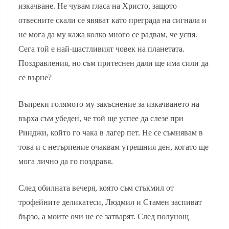
изкачване. Не чувам гласа на Христо, защото
отвесните скали се явяват като преграда на сигнала и
не мога да му кажа колко много се радвам, че успя.
Сега той е най-щастливият човек на планетата.
Поздравления, но съм притеснен дали ще има сили да
се върне?
Въпреки голямото му закъснение за изкачването на
върха съм убеден, че той ще успее да слезе при
Ринджи, който го чака в лагер пет. Не се съмнявам в
това и с нетърпение очаквам утрешния ден, когато ще
мога лично да го поздравя.
След обилната вечеря, която съм стъкмил от
трофейните деликатеси, Людмил и Стамен заспиват
бързо, а моите очи не се затварят. След полунощ