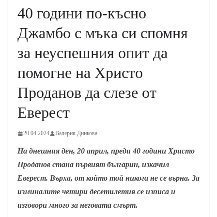
40 години по-късно
Джамбо с мъка си спомня
за неуспешния опит да
помогне на Христо
Проданов да слезе от
Еверест
20.04.2024
Валерия Динкова
На днешния ден, 20 април, преди 40 години Христо
Проданов стана първият българин, изкачил
Еверест. Върха, от който той никога не се върна. За
изминалите четири десетилетия се изписа и
изговори много за неговата смърт.