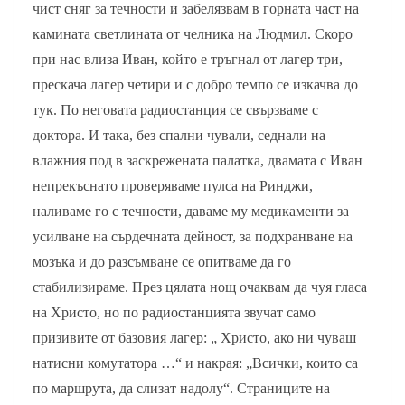
чист сняг за течности и забелязвам в горната част на
камината светлината от челника на Людмил. Скоро
при нас влиза Иван, който е тръгнал от лагер три,
прескача лагер четири и с добро темпо се изкачва до
тук. По неговата радиостанция се свързваме с
доктора. И така, без спални чували, седнали на
влажния под в заскрежената палатка, двамата с Иван
непрекъснато проверяваме пулса на Ринджи,
наливаме го с течности, даваме му медикаменти за
усилване на сърдечната дейност, за подхранване на
мозъка и до разсъмване се опитваме да го
стабилизираме. През цялата нощ очаквам да чуя гласа
на Христо, но по радиостанцията звучат само
призивите от базовия лагер: „ Христо, ако ни чуваш
натисни комутатора …“ и накрая: „Всички, които са
по маршрута, да слизат надолу“. Страниците на