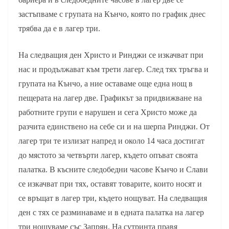
застъпваме с групата на Кънчо, която по график днес
трябва да е в лагер три.
На следващия ден Христо и Ринджи се изкачват при
нас и продължават към трети лагер. След тях тръгва и
групата на Кънчо, а ние оставаме още една нощ в
пещерата на лагер две. Графикът за придвижване на
работните групи е нарушен и сега Христо може да
разчита единствено на себе си и на шерпа Ринджи. От
лагер три те излизат напред и около 14 часа достигат
до мястото за четвърти лагер, където опъват своята
палатка. В късните следобедни часове Кънчо и Слави
се изкачват при тях, оставят товарите, които носят и
се връщат в лагер три, където нощуват. На следващия
ден с тях се разминаваме и в едната палатка на лагер
три нощуваме със Запрян. На сутринта правя