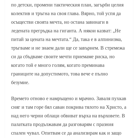
по детски, промени тактическия план, загърби целия
колектив и тръгна на своя глава. Вярно, той успя да
осъществи своята мечта, но остана завинаги в
ледената прегръдка на гиганта. А някои казват: „Не
питай за цената на мечтата.“ Да, така е в алпинизма,
тръгваме и не знаем дали ще се завърнем. В стремежа
си да сбъдваме своите мечти приемаме риска, но
когато той е много голям, когато преминава
границите на допустимото, това вече е пълно
безумие.
Времето отново е намръщено и мрачно. Заваля пухкав
сняг и там горе бял саван покрива тялото на Христо, а
над него черни облаци обвиват върха на върховете. В
палатката продължавам да разговарям с празния
спален чувал. Опитвам се да анализирам как и защо