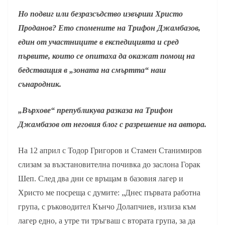
Но подвиг или безразсъдство извърши Христо
Проданов? Ето спомените на Трифон Джамбазов,
един от участниците в експедицията и сред
първите, които се опитаха да окажат помощ на
бедстващия в „зоната на смъртта“ наш
сънародник.
„Върхове“ препубликува разказа на Трифон
Джамбазов от неговия блог с разрешение на автора.
На 12 април с Тодор Григоров и Стамен Станимиров
слизам за възстановителна почивка до заслона Горак
Шеп. След два дни се връщам в базовия лагер и
Христо ме посреща с думите: „Днес първата работна
група, с ръководител Кънчо Долапчиев, излиза към
лагер едно, а утре ти тръгваш с втората група, за да