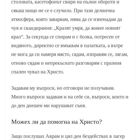
столовата, касетофонът свири на пълни обороти и
сякаш нищо не се е случило. При тази делнична
атмосфера, която заварвам, няма да се изненадам да
чуя и скандирания: „Кралят умря, да живее новият
крал“. За секунда се спирам и с болка, потресен от
видяното, директно се вмъквам в палатката, а вътре
не мога да си намеря място, сядам, изправям се, лягам,
отново сядам и непрекъснато разговарям с празния
спален чувал на Христо.
Задавам му въпроси, но отговори не получавам.
Много въпроси задавам и на себе си, въпроси, които и
до ден днешен ми нарушават съня.
Можех ли да помогна на Христо?
Защо послушах Аврам и цял ден бездействах в лагер