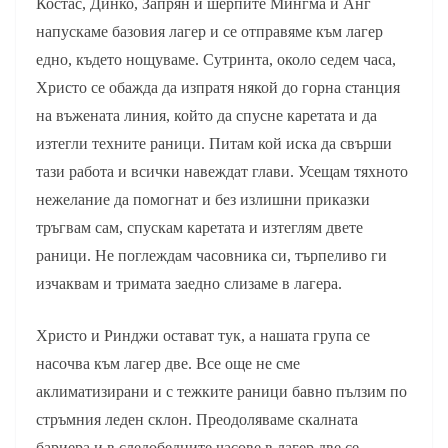
Костас, Динко, Запрян и шерпите Мингма и Анг
напускаме базовия лагер и се отправяме към лагер
едно, където нощуваме. Сутринта, около седем часа,
Христо се обажда да изпратя някой до горна станция
на въжената линия, който да спусне каретата и да
изтегли техните раници. Питам кой иска да свърши
тази работа и всички навеждат глави. Усещам тяхното
нежелание да помогнат и без излишни приказки
тръгвам сам, спускам каретата и изтеглям двете
раници. Не поглеждам часовника си, търпеливо ги
изчаквам и тримата заедно слизаме в лагера.
Христо и Ринджи остават тук, а нашата група се
насочва към лагер две. Все още не сме
аклиматизирани и с тежките раници бавно пълзим по
стръмния леден склон. Преодоляваме скалната
бариера и в следобедните часове в лагер две се