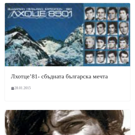
Лхотце’81- сбъдната българска мечта
28.01.2015