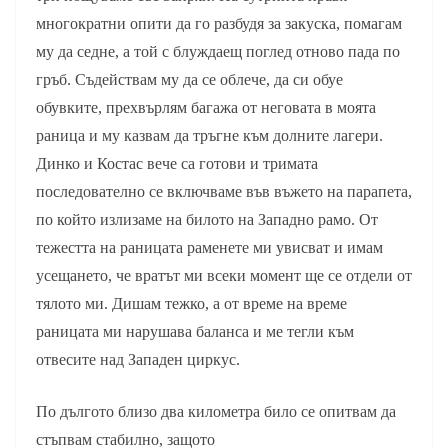
многократни опити да го разбудя за закуска, помагам
му да седне, а той с блуждаещ поглед отново пада по
гръб. Съдействам му да се облече, да си обуе
обувките, прехвърлям багажа от неговата в моята
раница и му казвам да тръгне към долните лагери.
Динко и Костас вече са готови и тримата
последователно се включваме във въжето на парапета,
по който излизаме на билото на Западно рамо. От
тежестта на раницата раменете ми увисват и имам
усещането, че вратът ми всеки момент ще се отдели от
тялото ми. Дишам тежко, а от време на време
раницата ми нарушава баланса и ме тегли към
отвесите над Западен циркус.
По дългото близо два километра било се опитвам да
стъпвам стабилно, защото