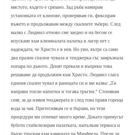
мястото, където е срязано. Зад ръба намирам
установката от клинове, проверявам ги, фиксирам
въжето и продължавам между скалните зъбери. След
малко с Людмил отново сме заедно и на бегом се
впускаме към клюмналата палатка в лагер пет с
надеждата, че Христо е в нея. Но уви, вътре са само
два празни спални чувала и тенджерка със замръзнала
попара по дъното. Денят преваля и въпреки това
решаваме да продължим към Христо. Людмил слага
единия спален чувал в раницата си и ми казва: „Ти
направи топли напитки и тогава тръгни.“ Стопявам
сняг, за да измия тенджерата и след това правя гореща
вода за чая. Притеснявам се и бързам, но тези
процедури ми отнемат много време. Докато примусът
буботи стабилизирам палатката, напълвам термоса и
бързо тръгвам към камината на Манфреда. Преди да