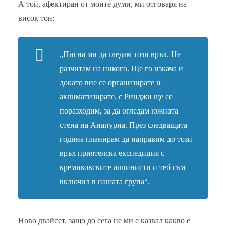
А той, афектиран от моите думи, ми отговаря на
висок тон:
„Писна ми да гледам този връх. Не
разчитам на никого. Ще го изкача и
докато вие се организирате и
аклиматизирате, с Ринджи ще се
поразходим, за да огледам южната
стена на Анапурна. През следващата
година планирам да направим до този
връх приятелска експедиция с
кремиковските алпинисти и теб съм
включил в нашата група“.
Ново двайсет, защо до сега не ми е казвал какво е