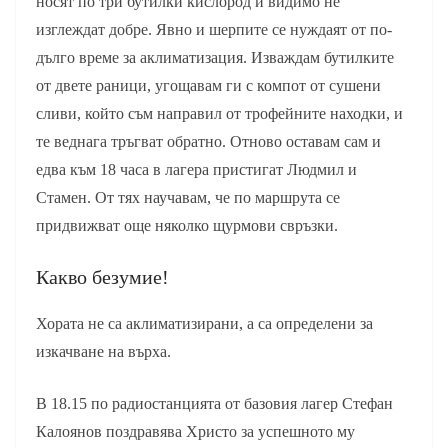
носят по три бутилки кислород и видимо не
изглеждат добре. Явно и шерпите се нуждаят от по-
дълго време за аклиматизация. Изваждам бутилките
от двете раници, угощавам ги с компот от сушени
сливи, който съм направил от трофейните находки, и
те веднага тръгват обратно. Отново оставам сам и
едва към 18 часа в лагера пристигат Людмил и
Стамен. От тях научавам, че по маршрута се
придвижват още няколко щурмови свръзки.
Какво безумие!
Хората не са аклиматизирани, а са определени за
изкачване на върха.
В 18.15 по радиостанцията от базовия лагер Стефан
Калоянов поздравява Христо за успешното му