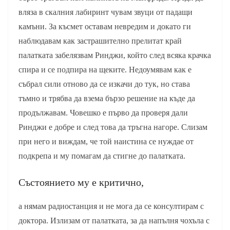
вляза в скалния лабиринт чувам звуци от падащи
камъни. За късмет оставам невредим и докато ги
наблюдавам как застрашително прелитат край
палатката забелязвам Ринджи, който след всяка крачка
спира и се подпира на щеките. Недоумявам как е
събрал сили отново да се изкачи до тук, но става
тъмно и трябва да взема бързо решение на къде да
продължавам. Човешко е първо да проверя дали
Ринджи е добре и след това да тръгна нагоре. Слизам
при него и виждам, че той наистина се нуждае от
подкрепа и му помагам да стигне до палатката.
Състоянието му е критично,
а нямам радиостанция и не мога да се консултирам с
доктора. Излизам от палатката, за да напълня чохъла с