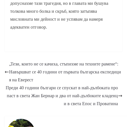
допуснахме тази трагедия, но в главата ми бушува
толкова много болка и скръб, която затъпява
мисловната ми дейност и не успявам да намеря
адекватен отговор.
„Тези, които не се качиха, стъпихме на техните рамене“:
Навършват се 40 години от първата българска експедици
я на Еверест
Преди 40 години българи се спускат в най-дълбоката про
паст в света Жан Бернар и два от най-дълбоките кладенц
и в света Епос и Проватина