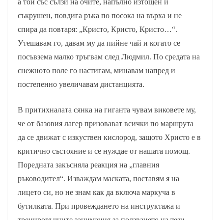
а той със сълзи на очите, напълно изтощен и
съкрушен, повдига ръка по посока на върха и не
спира да повтаря: „Кристо, Кристо, Кристо…“.
Утешавам го, давам му да пийне чай и когато се
посъвзема малко тръгвам след Людмил. По средата на
снежното поле го настигам, минавам напред и
постепенно увеличавам дистанцията.
В притихналата сянка на гиганта чувам виковете му,
че от базовия лагер призовават всички по маршрута
да се движат с изкуствен кислород, защото Христо е в
критично състояние и се нуждае от нашата помощ.
Поредната закъсняла реакция на „главния
ръководител“. Изваждам маската, поставям я на
лицето си, но не знам как да включа маркуча в
бутилката. При провеждането на инструктажа и
тренировъчните занимания за ползването на тези