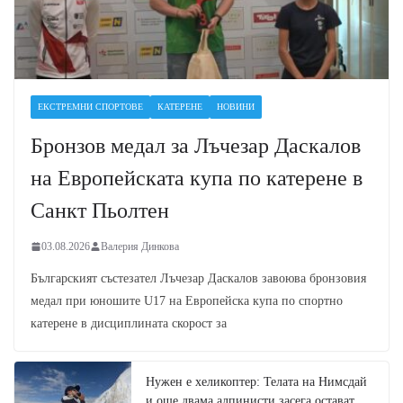
ЕКСТРЕМНИ СПОРТОВЕ
КАТЕРЕНЕ
НОВИНИ
Бронзов медал за Лъчезар Даскалов
на Европейската купа по катерене в
Санкт Пьолтен
03.08.2026
Валерия Динкова
Българският състезател Лъчезар Даскалов завоюва бронзовия
медал при юношите U17 на Европейска купа по спортно
катерене в дисциплината скорост за
Нужен е хеликоптер: Телата на Нимсдай
и още двама алпинисти засега остават