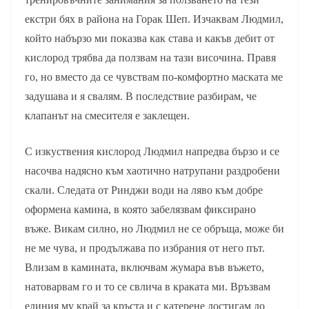
екстри бях в района на Горак Шеп. Изчаквам Людмил,
който набързо ми показва как става и какъв дебит от
кислород трябва да ползвам на тази височина. Правя
го, но вместо да се чувствам по-комфортно маската ме
задушава и я свалям. В последствие разбирам, че
клапанът на смесителя е заклещен.
С изкуствения кислород Людмил напредва бързо и се
насочва надясно към хаотично натрупани раздробени
скали. Следата от Ринджи води на ляво към добре
оформена камина, в която забелязвам фиксирано
въже. Викам силно, но Людмил не се обръща, може би
не ме чува, и продължава по избрания от него път.
Влизам в камината, включвам жумара във въжето,
натоварвам го и то се свлича в краката ми. Връзвам
единия му край за кръста и с катерене достигам до