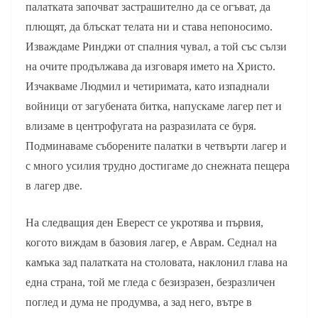
палатката започват застрашително да се огъват, да
плющят, да блъскат телата ни и става непоносимо.
Изваждаме Ринджи от спалния чувал, а той със сълзи
на очите продължава да изговаря името на Христо.
Изчакваме Людмил и четиримата, като изпаднали
войници от загубената битка, напускаме лагер пет и
влизаме в центрофугата на разразилата се буря.
Подминаваме съборените палатки в четвърти лагер и
с много усилия трудно достигаме до снежната пещера
в лагер две.
На следващия ден Еверест се укротява и първия,
когото виждам в базовия лагер, е Аврам. Седнал на
камъка зад палатката на столовата, наклонил глава на
една страна, той ме гледа с безизразен, безразличен
поглед и дума не продумва, а зад него, вътре в