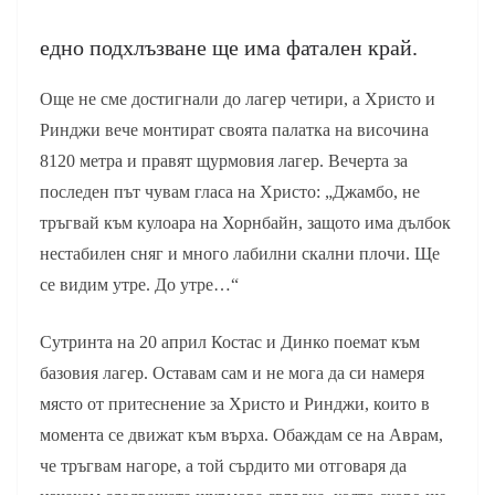
едно подхлъзване ще има фатален край.
Още не сме достигнали до лагер четири, а Христо и
Ринджи вече монтират своята палатка на височина
8120 метра и правят щурмовия лагер. Вечерта за
последен път чувам гласа на Христо: „Джамбо, не
тръгвай към кулоара на Хорнбайн, защото има дълбок
нестабилен сняг и много лабилни скални плочи. Ще
се видим утре. До утре…“
Сутринта на 20 април Костас и Динко поемат към
базовия лагер. Оставам сам и не мога да си намеря
място от притеснение за Христо и Ринджи, които в
момента се движат към върха. Обаждам се на Аврам,
че тръгвам нагоре, а той сърдито ми отговаря да