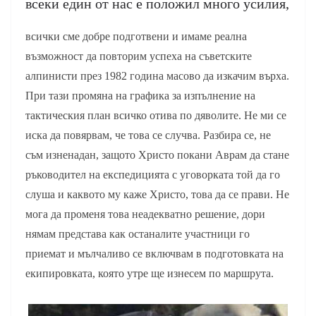
всеки един от нас е положил много усилия,
всички сме добре подготвени и имаме реална
възможност да повторим успеха на съветските
алпинисти през 1982 година масово да изкачим върха.
При тази промяна на графика за изпълнение на
тактическия план всичко отива по дяволите. Не ми се
иска да повярвам, че това се случва. Разбира се, не
съм изненадан, защото Христо покани Аврам да стане
ръководител на експедицията с уговорката той да го
слуша и каквото му каже Христо, това да се прави. Не
мога да променя това неадекватно решение, дори
нямам представа как останалите участници го
приемат и мълчаливо се включвам в подготовката на
екипировката, която утре ще изнесем по маршрута.