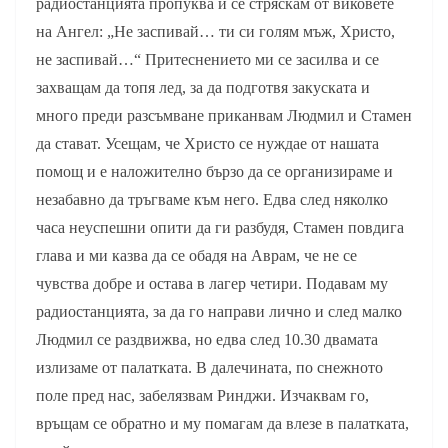
радиостанцията пропуква и се стряскам от виковете
на Ангел: „Не заспивай… ти си голям мъж, Христо,
не заспивай…“ Притеснението ми се засилва и се
захващам да топя лед, за да подготвя закуската и
много преди разсъмване приканвам Людмил и Стамен
да стават. Усещам, че Христо се нуждае от нашата
помощ и е наложително бързо да се организираме и
незабавно да тръгваме към него. Едва след няколко
часа неуспешни опити да ги разбудя, Стамен повдига
глава и ми казва да се обадя на Аврам, че не се
чувства добре и остава в лагер четири. Подавам му
радиостанцията, за да го направи лично и след малко
Людмил се раздвижва, но едва след 10.30 двамата
излизаме от палатката. В далечината, по снежното
поле пред нас, забелязвам Ринджи. Изчаквам го,
връщам се обратно и му помагам да влезе в палатката,