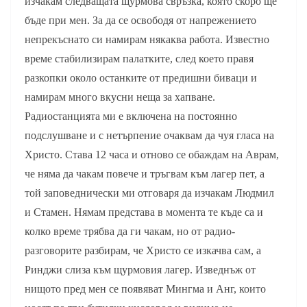
изчакам следващата щурмова свръзка, която скоро ще
бъде при мен. За да се освободя от напрежението
непрекъснато си намирам някаква работа. Известно
време стабилизирам палатките, след което правя
разкопки около останките от предишни биваци и
намирам много вкусни неща за хапване.
Радиостанцията ми е включена на постоянно
подслушване и с нетърпение очаквам да чуя гласа на
Христо. Става 12 часа и отново се обаждам на Аврам,
че няма да чакам повече и тръгвам към лагер пет, а
той заповеднически ми отговаря да изчакам Людмил
и Стамен. Нямам представа в момента те къде са и
колко време трябва да ги чакам, но от радио-
разговорите разбирам, че Христо се изкачва сам, а
Ринджи слиза към щурмовия лагер. Изведнъж от
нищото пред мен се появяват Мингма и Анг, които