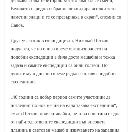
държава става територия. Когато властта се смени,
Великото народно събрание ликвидира всички тези
паметни знаци и те се превърнаха в скрап“, спомни си
Савов.
Друг участник в експедицията, Николай Петков,
подчерта, че по онова време организирането на
подобни експедиции е била доста мащабна и тежка
задача и самите експедиции са били големи. По
думите му в днешно време рядко се правят подобни
експедиции.
„40 години са добър период самите участници да
погледнат по нов начин на една такава експедиция“,
смята Петков, подчертавайки, че това наистина е една
от най-подготвените експедиции във високата
планина в световен мащаб и изкачването на западния