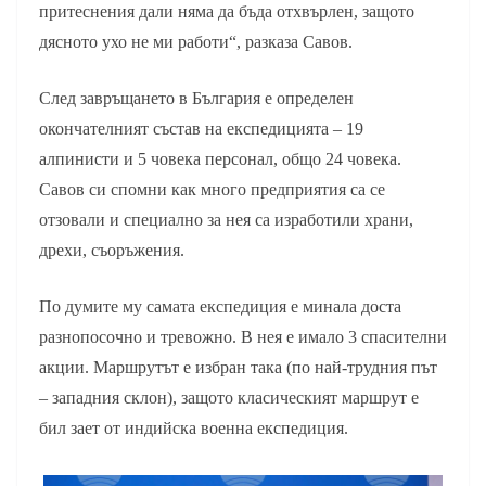
притеснения дали няма да бъда отхвърлен, защото
дясното ухо не ми работи“, разказа Савов.
След завръщането в България е определен
окончателният състав на експедицията – 19
алпинисти и 5 човека персонал, общо 24 човека.
Савов си спомни как много предприятия са се
отзовали и специално за нея са изработили храни,
дрехи, съоръжения.
По думите му самата експедиция е минала доста
разнопосочно и тревожно. В нея е имало 3 спасителни
акции. Маршрутът е избран така (по най-трудния път
– западния склон), защото класическият маршрут е
бил зает от индийска военна експедиция.