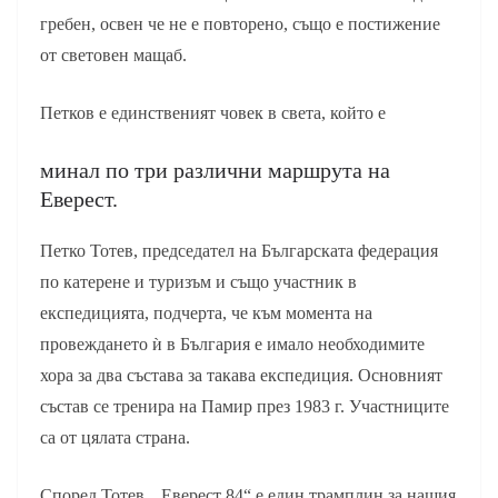
гребен, освен че не е повторено, също е постижение
от световен мащаб.
Петков е единственият човек в света, който е
минал по три различни маршрута на
Еверест.
Петко Тотев, председател на Българската федерация
по катерене и туризъм и също участник в
експедицията, подчерта, че към момента на
провеждането ѝ в България е имало необходимите
хора за два състава за такава експедиция. Основният
състав се тренира на Памир през 1983 г. Участниците
са от цялата страна.
Според Тотев, „Еверест 84“ е един трамплин за нашия