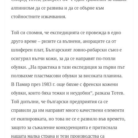
алпинизъм да се развива и да се обърне към
стойностните изкачвания.
Той си спомня, че експедицията се провежда в едно
друго време – ризите са вълнени, анораците са от
шлиферен плат, Българският ловно-рибарски съюз е
осигурил вълчи кожи, за да се направят по-топли
обувки. „На практика в тази експедиция за първи път
ползвахме пластмасови обувки за високата планина.
В Памир през 1983 г. още бяхме с френски кожени
обувки, които бяха тежки и неудобни“, разказа Тотев.
Той допълни, че български предприятия са се
справили да им направят много качествени елементи
от екипировката, но това не се е развило във времето,
защото за съжаление конкуренцията е притиснала
нашата малка страна и тези производства са