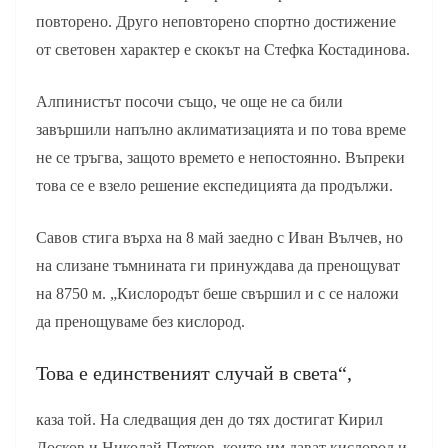
повторено. Друго неповторено спортно достижение
от световен характер е скокът на Стефка Костадинова.
Алпинистът посочи също, че още не са били
завършили напълно аклиматизацията и по това време
не се тръгва, защото времето е непостоянно. Въпреки
това се е взело решение експедицията да продължи.
Савов стига върха на 8 май заедно с Иван Вълчев, но
на слизане тъмнината ги принуждава да пренощуват
на 8750 м. „Кислородът беше свършил и с се наложи
да пренощуваме без кислород.
Това е единственият случай в света“,
каза той. На следващия ден до тях достигат Кирил
Досков и Николай Петков, които им дават кислород и