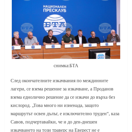
снимка:БТА
След окончателните изкачвания по междинните
лагери, се взема решение за изкачване, а Проданов
взема еднолично решение да се изкачи до върха без
кислород. „Това много ни изненада, защото
маршрутът освен дълъг, е изключително труден“, каза
Савов, подчертавайки, че и до ден-днешен
изкачването на този траверс на Еверест не е