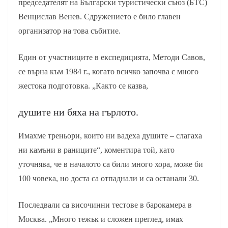
председателят на Български туристически съюз (БТС)
Венцислав Венев. Сдружението е било главен
организатор на това събитие.
Един от участниците в експедицията, Методи Савов,
се върна към 1984 г., когато всичко започва с много
жестока подготовка. „Както се казва,
душите ни бяха на гърлото.
Имахме треньори, които ни вадеха душите – слагаха
ни камъни в раниците“, коментира той, като
уточнява, че в началото са били много хора, може би
100 човека, но доста са отпаднали и са останали 30.
Последвали са височинни тестове в барокамера в
Москва. „Много тежък и сложен преглед, имах