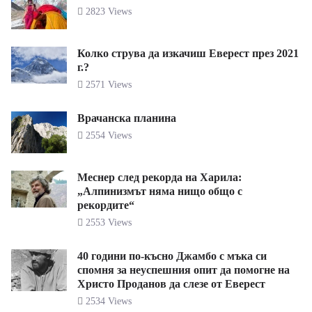
2823 Views
Колко струва да изкачиш Еверест през 2021
г.?
2571 Views
Врачанска планина
2554 Views
Меснер след рекорда на Харила:
„Алпинизмът няма нищо общо с
рекордите“
2553 Views
40 години по-късно Джамбо с мъка си
спомня за неуспешния опит да помогне на
Христо Проданов да слезе от Еверест
2534 Views