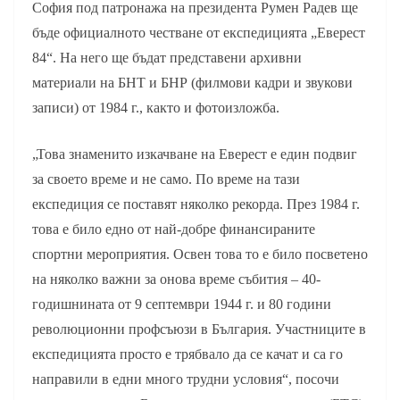
София под патронажа на президента Румен Радев ще
бъде официалното честване от експедицията „Еверест
84“. На него ще бъдат представени архивни
материали на БНТ и БНР (филмови кадри и звукови
записи) от 1984 г., както и фотоизложба.
„Това знаменито изкачване на Еверест е един подвиг
за своето време и не само. По време на тази
експедиция се поставят няколко рекорда. През 1984 г.
това е било едно от най-добре финансираните
спортни мероприятия. Освен това то е било посветено
на няколко важни за онова време събития – 40-
годишнината от 9 септември 1944 г. и 80 години
революционни профсъюзи в България. Участниците в
експедицията просто е трябвало да се качат и са го
направили в едни много трудни условия“, посочи