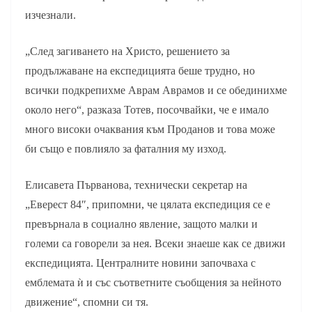
изчезнали.
„След загиването на Христо, решението за
продължаване на експедицията беше трудно, но
всички подкрепихме Аврам Аврамов и се обединихме
около него“, разказа Тотев, посочвайки, че е имало
много високи очаквания към Проданов и това може
би също е повлияло за фаталния му изход.
Елисавета Първанова, технически секретар на
„Еверест 84″, припомни, че цялата експедиция се е
превърнала в социално явление, защото малки и
големи са говорели за нея. Всеки знаеше как се движи
експедицията. Централните новини започваха с
емблемата ѝ и със съответните съобщения за нейното
движение“, спомни си тя.