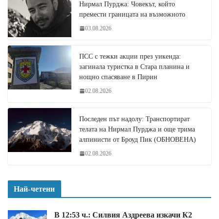
Нирмал Пурджа: Човекът, който
премести границата на възможното
03.08.2026
ПСС с тежки акции през уикенда:
загинала туристка в Стара планина и
нощно спасяване в Пирин
02.08.2026
Последен път надолу: Транспортират
телата на Нирмал Пурджа и още трима
алпинисти от Броуд Пик (ОБНОВЕНА)
02.08.2026
Най-четени
В 12:53 ч.: Силвия Аздреева изкачи К2