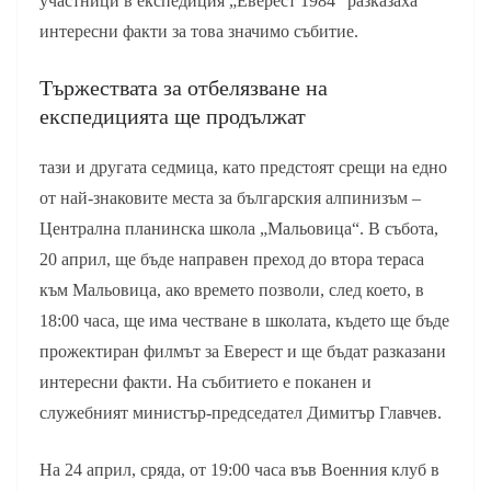
участници в експедиция „Еверест 1984“ разказаха
интересни факти за това значимо събитие.
Тържествата за отбелязване на
експедицията ще продължат
тази и другата седмица, като предстоят срещи на едно
от най-знаковите места за българския алпинизъм –
Централна планинска школа „Мальовица“. В събота,
20 април, ще бъде направен преход до втора тераса
към Мальовица, ако времето позволи, след което, в
18:00 часа, ще има честване в школата, където ще бъде
прожектиран филмът за Еверест и ще бъдат разказани
интересни факти. На събитието е поканен и
служебният министър-председател Димитър Главчев.
На 24 април, сряда, от 19:00 часа във Военния клуб в