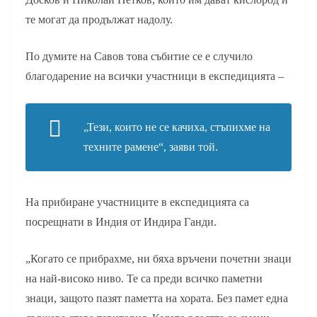
те могат да продължат надолу.
По думите на Савов това събитие се е случило
благодарение на всички участници в експедицията –
„Тези, които не се качиха, стъпихме на
техните рамене“, заяви той.
На прибиране участниците в експедицията са
посрещнати в Индия от Индира Ганди.
„Когато се прибрахме, ни бяха връчени почетни знаци
на най-високо ниво. Те са преди всичко паметни
знаци, защото пазят паметта на хората. Без памет една