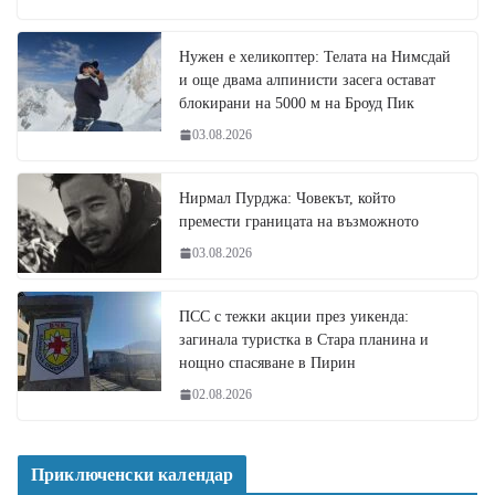
Нужен е хеликоптер: Телата на Нимсдай
и още двама алпинисти засега остават
блокирани на 5000 м на Броуд Пик
03.08.2026
Нирмал Пурджа: Човекът, който
премести границата на възможното
03.08.2026
ПСС с тежки акции през уикенда:
загинала туристка в Стара планина и
нощно спасяване в Пирин
02.08.2026
Приключенски календар