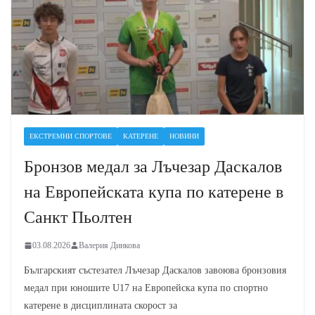
ЕКСТРЕМНИ СПОРТОВЕ
КАТЕРЕНЕ
НОВИНИ
Бронзов медал за Лъчезар Даскалов
на Европейската купа по катерене в
Санкт Пьолтен
03.08.2026
Валерия Динкова
Българският състезател Лъчезар Даскалов завоюва бронзовия
медал при юношите U17 на Европейска купа по спортно
катерене в дисциплината скорост за