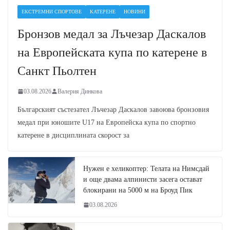
ЕКСТРЕМНИ СПОРТОВЕ
КАТЕРЕНЕ
НОВИНИ
Бронзов медал за Лъчезар Даскалов
на Европейската купа по катерене в
Санкт Пьолтен
03.08.2026
Валерия Динкова
Българският състезател Лъчезар Даскалов завоюва бронзовия
медал при юношите U17 на Европейска купа по спортно
катерене в дисциплината скорост за
Нужен е хеликоптер: Телата на Нимсдай
и още двама алпинисти засега остават
блокирани на 5000 м на Броуд Пик
03.08.2026