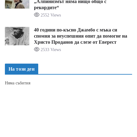
„Алпинизмът няма нищо общо с
рекордите“
2552 Views
40 години по-късно Джамбо с мъка си
спомня за неуспешния опит да помогне на
Христо Проданов да слезе от Еверест
2533 Views
На този ден
Няма събития