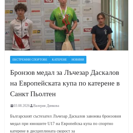
ЕКСТРЕМНИ СПОРТОВЕ
КАТЕРЕНЕ
НОВИНИ
Бронзов медал за Лъчезар Даскалов
на Европейската купа по катерене в
Санкт Пьолтен
03.08.2026
Валерия Динкова
Българският състезател Лъчезар Даскалов завоюва бронзовия
медал при юношите U17 на Европейска купа по спортно
катерене в дисциплината скорост за