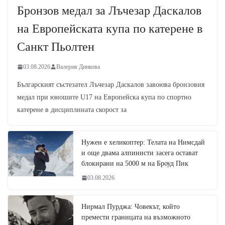
Бронзов медал за Лъчезар Даскалов
на Европейската купа по катерене в
Санкт Пьолтен
03.08.2026
Валерия Динкова
Българският състезател Лъчезар Даскалов завоюва бронзовия
медал при юношите U17 на Европейска купа по спортно
катерене в дисциплината скорост за
Нужен е хеликоптер: Телата на Нимсдай
и още двама алпинисти засега остават
блокирани на 5000 м на Броуд Пик
03.08.2026
Нирмал Пурджа: Човекът, който
премести границата на възможното