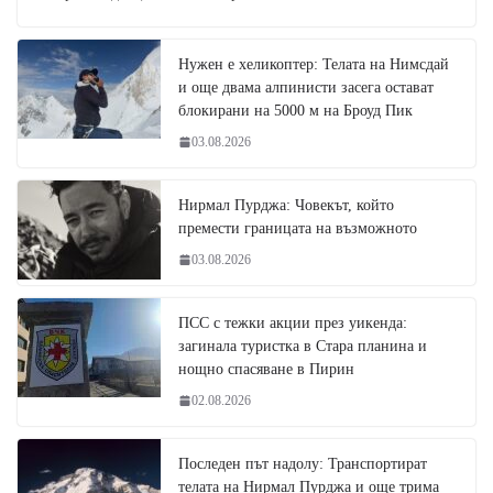
Нужен е хеликоптер: Телата на Нимсдай
и още двама алпинисти засега остават
блокирани на 5000 м на Броуд Пик
03.08.2026
Нирмал Пурджа: Човекът, който
премести границата на възможното
03.08.2026
ПСС с тежки акции през уикенда:
загинала туристка в Стара планина и
нощно спасяване в Пирин
02.08.2026
Последен път надолу: Транспортират
телата на Нирмал Пурджа и още трима