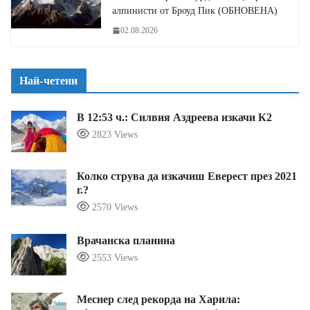
алпинисти от Броуд Пик (ОБНОВЕНА)
02.08.2026
Най-четени
В 12:53 ч.: Силвия Аздреева изкачи К2
2823 Views
Колко струва да изкачиш Еверест през 2021
г.?
2570 Views
Врачанска планина
2553 Views
Меснер след рекорда на Харила: