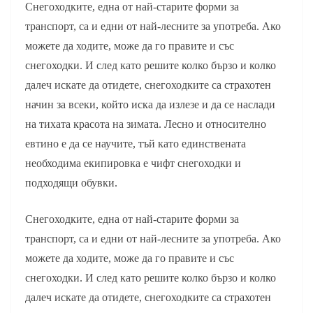
Снегоходките, една от най-старите форми за
транспорт, са и едни от най-лесните за употреба. Ако
можете да ходите, може да го правите и със
снегоходки. И след като решите колко бързо и колко
далеч искате да отидете, снегоходките са страхотен
начин за всеки, който иска да излезе и да се наслади
на тихата красота на зимата. Лесно и относително
евтино е да се научите, тъй като единствената
необходима екипировка е чифт снегоходки и
подходящи обувки.
Снегоходките, една от най-старите форми за
транспорт, са и едни от най-лесните за употреба. Ако
можете да ходите, може да го правите и със
снегоходки. И след като решите колко бързо и колко
далеч искате да отидете, снегоходките са страхотен