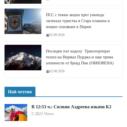
ПСС с тежки акции през уикенда:
загинала туристка в Стара планина и
нощно спасяване в Пирин
02.08.2026
Последен път надолу: Транспортират
телата на Нирмал Пурджа и още трима
алпинисти от Броуд Пик (ОБНОВЕНА)
02.08.2026
Най-четени
В 12:53 ч.: Силвия Аздреева изкачи К2
2823 Views