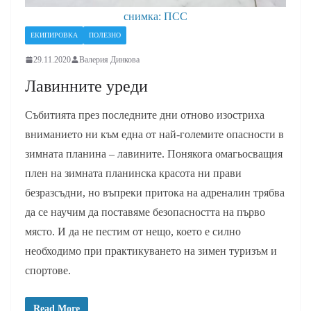
снимка: ПСС
ЕКИПИРОВКА
ПОЛЕЗНО
29.11.2020
Валерия Динкова
Лавинните уреди
Събитията през последните дни отново изостриха
вниманието ни към една от най-големите опасности в
зимната планина – лавините. Понякога омагьосващия
плен на зимната планинска красота ни прави
безразсъдни, но въпреки притока на адреналин трябва
да се научим да поставяме безопасността на първо
място. И да не пестим от нещо, което е силно
необходимо при практикуването на зимен туризъм и
спортове.
Read More