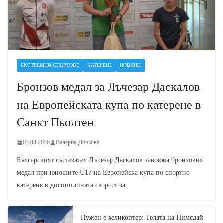
ЕКСТРЕМНИ СПОРТОВЕ
КАТЕРЕНЕ
НОВИНИ
Бронзов медал за Лъчезар Даскалов
на Европейската купа по катерене в
Санкт Пьолтен
03.08.2026
Валерия Динкова
Българският състезател Лъчезар Даскалов завоюва бронзовия
медал при юношите U17 на Европейска купа по спортно
катерене в дисциплината скорост за
Нужен е хеликоптер: Телата на Нимсдай