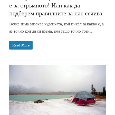
е за стръмното! Или как да
подберем правилните за нас сечива
Всяка зима започва чуденката, кой пикел за какво е, а
аз точно кой да си взема, ама защо точно този…
Read More