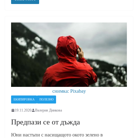
снимка: Pixabay
ЕКИПИРОВКА
ПОЛЕЗНО
19.11.2020
Валерия Динкова
Предпази се от дъжда
Юни настъпи с насищащото окото зелено в