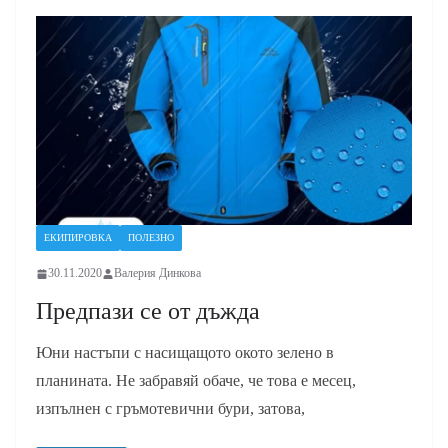
ЕКИПИРОВКА
ПОЛЕЗНО
30.11.2020
Валерия Динкова
Предпази се от дъжда
Юни настъпи с насищащото окото зелено в
планината. Не забравяй обаче, че това е месец,
изпълнен с гръмотевични бури, затова,