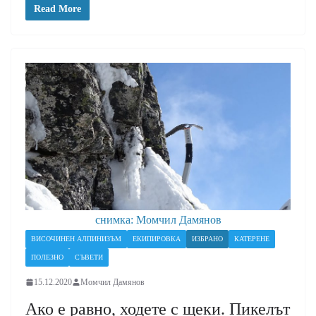
Read More
снимка: Момчил Дамянов
ВИСОЧИНЕН АЛПИНИЗЪМ
ЕКИПИРОВКА
ИЗБРАНО
КАТЕРЕНЕ
ПОЛЕЗНО
СЪВЕТИ
15.12.2020
Момчил Дамянов
Ако е равно, ходете с щеки. Пикелът