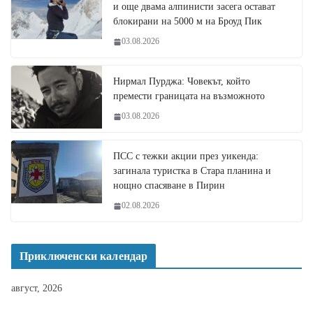
и още двама алпинисти засега остават
блокирани на 5000 м на Броуд Пик
03.08.2026
Нирмал Пурджа: Човекът, който
премести границата на възможното
03.08.2026
ПСС с тежки акции през уикенда:
загинала туристка в Стара планина и
нощно спасяване в Пирин
02.08.2026
Приключенски календар
август, 2026