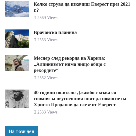
Колко струва да изкачиш Еверест през 2021
г.?
2569 Views
Врачанска планина
2553 Views
Меснер след рекорда на Харила:
„Алпинизмът няма нищо общо с
рекордите“
2552 Views
40 години по-късно Джамбо с мъка си
спомня за неуспешния опит да помогне на
Христо Проданов да слезе от Еверест
2533 Views
На този ден