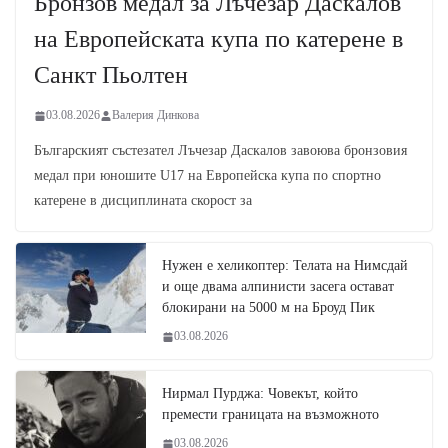
Бронзов медал за Лъчезар Даскалов
на Европейската купа по катерене в
Санкт Пьолтен
03.08.2026
Валерия Динкова
Българският състезател Лъчезар Даскалов завоюва бронзовия
медал при юношите U17 на Европейска купа по спортно
катерене в дисциплината скорост за
Нужен е хеликоптер: Телата на Нимсдай
и още двама алпинисти засега остават
блокирани на 5000 м на Броуд Пик
03.08.2026
Нирмал Пурджа: Човекът, който
премести границата на възможното
03.08.2026