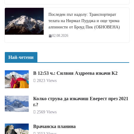
Последен път надолу: Транспортират
телата на Нирмал Пурджа и още трима
алпинисти от Броуд Пик (ОБНОВЕНА)
02.08.2026
Най-четени
В 12:53 ч.: Силвия Аздреева изкачи К2
2823 Views
Колко струва да изкачиш Еверест през 2021
г.?
2569 Views
Врачанска планина
2553 Views