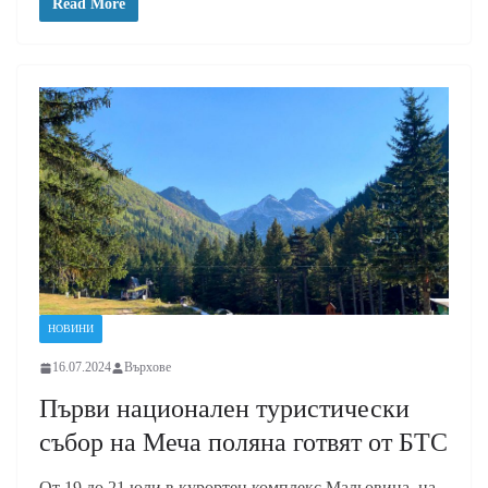
Read More
НОВИНИ
16.07.2024
Върхове
Първи национален туристически
събор на Меча поляна готвят от БТС
От 19 до 21 юли в курортен комплекс Мальовица, на