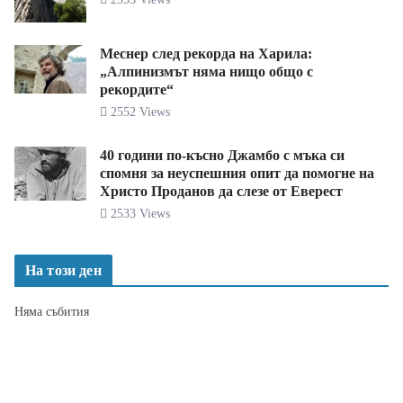
Меснер след рекорда на Харила:
„Алпинизмът няма нищо общо с
рекордите“
2552 Views
40 години по-късно Джамбо с мъка си
спомня за неуспешния опит да помогне на
Христо Проданов да слезе от Еверест
2533 Views
На този ден
Няма събития