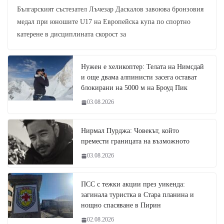
Българският състезател Лъчезар Даскалов завоюва бронзовия
медал при юношите U17 на Европейска купа по спортно
катерене в дисциплината скорост за
Нужен е хеликоптер: Телата на Нимсдай
и още двама алпинисти засега остават
блокирани на 5000 м на Броуд Пик
03.08.2026
Нирмал Пурджа: Човекът, който
премести границата на възможното
03.08.2026
ПСС с тежки акции през уикенда:
загинала туристка в Стара планина и
нощно спасяване в Пирин
02.08.2026