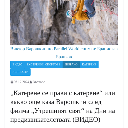
Виктор Варошкин по Parallel World снимка: Бранислав
Бранков
ВИДЕО
ЕКСТРЕМНИ СПОРТОВЕ
ИЗБРАНО
КАТЕРЕНЕ
ЛИЧНОСТИ
06.12.2024
Върхове
„Катерене се прави с катерене“ или
какво още каза Варошкин след
филма „Утрешният свят“ на Дни на
предизвикателствата (ВИДЕО)