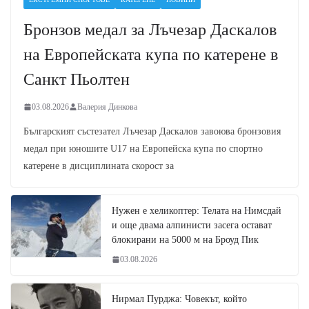
Бронзов медал за Лъчезар Даскалов
на Европейската купа по катерене в
Санкт Пьолтен
03.08.2026
Валерия Динкова
Българският състезател Лъчезар Даскалов завоюва бронзовия
медал при юношите U17 на Европейска купа по спортно
катерене в дисциплината скорост за
Нужен е хеликоптер: Телата на Нимсдай
и още двама алпинисти засега остават
блокирани на 5000 м на Броуд Пик
03.08.2026
Нирмал Пурджа: Човекът, който