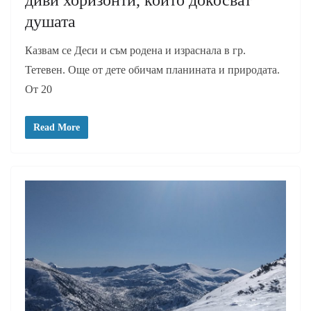
диви хоризонти, които докосват
душата
Казвам се Деси и съм родена и израснала в гр.
Тетевен. Още от дете обичам планината и природата.
От 20
Read More