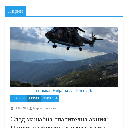
Пирин
снимка: Bulgaria Air force / fb
НОВИНИ
ПИРИН
ТУРИЗЪМ
21.06.2026
Мария Лазарова
След мащабна спасителна акция: