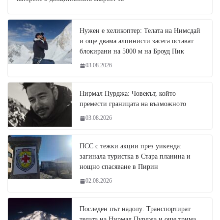
Нужен е хеликоптер: Телата на Нимсдай
и още двама алпинисти засега остават
блокирани на 5000 м на Броуд Пик
03.08.2026
Нирмал Пурджа: Човекът, който
премести границата на възможното
03.08.2026
ПСС с тежки акции през уикенда:
загинала туристка в Стара планина и
нощно спасяване в Пирин
02.08.2026
Последен път надолу: Транспортират
телата на Нирмал Пурджа и още трима