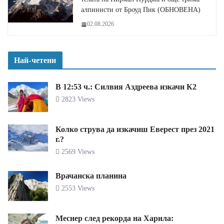
алпинисти от Броуд Пик (ОБНОВЕНА)
02.08.2026
Най-четени
В 12:53 ч.: Силвия Аздреева изкачи К2
2823 Views
Колко струва да изкачиш Еверест през 2021
г.?
2569 Views
Врачанска планина
2553 Views
Меснер след рекорда на Харила: