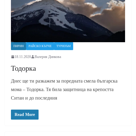
ПИРИН
РАЙСКО КЪТЧЕ
ТУРИЗЪМ
18.11.2020
Валерия Динкова
Тодорка
Днес ще ти разкажем за поредната смела българска
мома – Тодорка. Тя била защитница на крепостта
Ситан и до последния
Read More