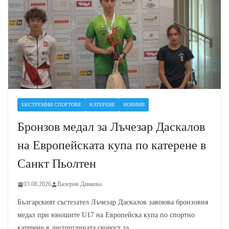
ЕКСТРЕМНИ СПОРТОВЕ
КАТЕРЕНЕ
НОВИНИ
Бронзов медал за Лъчезар Даскалов
на Европейската купа по катерене в
Санкт Пьолтен
03.08.2026
Валерия Динкова
Българският състезател Лъчезар Даскалов завоюва бронзовия
медал при юношите U17 на Европейска купа по спортно
катерене в дисциплината скорост за