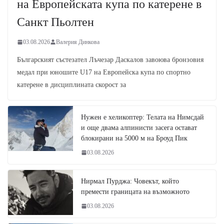
на Европейската купа по катерене в
Санкт Пьолтен
03.08.2026
Валерия Динкова
Българският състезател Лъчезар Даскалов завоюва бронзовия
медал при юношите U17 на Европейска купа по спортно
катерене в дисциплината скорост за
Нужен е хеликоптер: Телата на Нимсдай
и още двама алпинисти засега остават
блокирани на 5000 м на Броуд Пик
03.08.2026
Нирмал Пурджа: Човекът, който
премести границата на възможното
03.08.2026