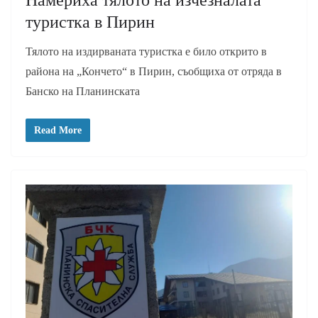
Намериха тялото на изчезналата
туристка в Пирин
Тялото на издирваната туристка е било открито в
района на „Кончето“ в Пирин, съобщиха от отряда в
Банско на Планинската
Read More