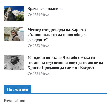
Врачанска планина
2554 Views
Меснер след рекорда на Харила:
„Алпинизмът няма нищо общо с
рекордите“
2553 Views
40 години по-късно Джамбо с мъка си
спомня за неуспешния опит да помогне на
Христо Проданов да слезе от Еверест
2534 Views
На този ден
Няма събития