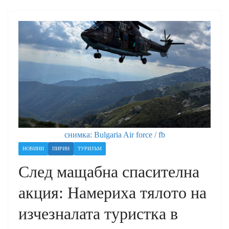
снимка: Bulgaria Air force / fb
НОВИНИ
ПИРИН
ТУРИЗЪМ
След мащабна спасителна
акция: Намериха тялото на
изчезналата туристка в