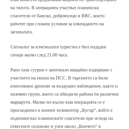
на тялото. В операцията участват планински
спасители от Банско, доброволци и ВВС, които
работят при сложни условия за извеждането на
загиналата.
Сигналът за изчезналата туристка е бил подаден
снощи малко след 21.00 часа.
Рано тази сутрин е започнало мащабно издирване с
участието на екипи на ПСС. В търсенето са били
използвани дронове за въздушно наблюдение, както и
наземни групи, които са обходили района по различни
маршрути. Малко по-късно към операцията се е
присъединил и военен хеликоптер „Кугър“, който е
подпомогнал планинските спасители при огледа на
отвесните склонове и улеи около „Кончето“ в