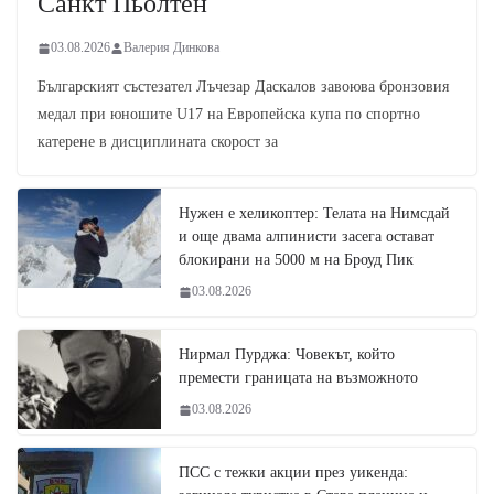
Санкт Пьолтен
03.08.2026
Валерия Динкова
Българският състезател Лъчезар Даскалов завоюва бронзовия
медал при юношите U17 на Европейска купа по спортно
катерене в дисциплината скорост за
Нужен е хеликоптер: Телата на Нимсдай
и още двама алпинисти засега остават
блокирани на 5000 м на Броуд Пик
03.08.2026
Нирмал Пурджа: Човекът, който
премести границата на възможното
03.08.2026
ПСС с тежки акции през уикенда: