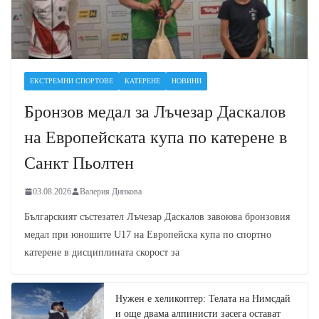
ЕКСТРЕМНИ СПОРТОВЕ
КАТЕРЕНЕ
НОВИНИ
Бронзов медал за Лъчезар Даскалов
на Европейската купа по катерене в
Санкт Пьолтен
03.08.2026
Валерия Динкова
Българският състезател Лъчезар Даскалов завоюва бронзовия
медал при юношите U17 на Европейска купа по спортно
катерене в дисциплината скорост за
Нужен е хеликоптер: Телата на Нимсдай
и още двама алпинисти засега остават