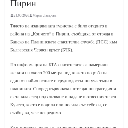
Пирин
21.06.2026
Мария Лазарова
Тялото на издирваната туристка е било открито в
района на „Кончето“ в Пирин, съобщиха от отряда в
Банско на Планинската спасителна служба (ПСС) към
Българския Червен кръст (БЧК).
По информация на БТА спасителите са намерили
жената на около 200 метра под въжето по ръба на
един от най-опасните и труднодостъпни участъци в
планината. Според първоначалните данни трагедията
е станала след подхлъзване и падане в отвесния терен.
Кучето, което е водила или носила със себе си, се
съобщава, че е невредимо.
Към момента продължава акцията по транспортиране