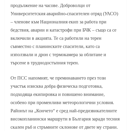
продължение на часове. Доброволци от
Университетския аварийно-спасителен отряд (УАСО)
– членове към Националния екип за работа при
бедствия, аварии и катастрофи при
БЧК – също са се
включили в акцията
. Те са работили на терен
съвместно с планинските спасители, като са
използвали и дрон с термокамера за облитане и
търсене в труднодостъпния терен.
От ПСС напомнят, че преминаването през този
участък изисква добра физическа подготовка,
подходяща екипировка и повишено внимание,
особено при променливи метеорологични условия.
Районът на „Кончето“ е сред най-предизвикателните
високопланински маршрути в България заради тесния
скален ръб и стръмните склонове от двете му страни.