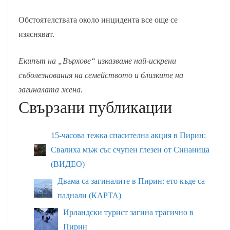
Обстоятелствата около инцидента все още се
изясняват.
Екипът на „Върхове“ изказваме най-искрени
съболезнования на семейството и близките на
загиналата жена.
Свързани публикации
15-часова тежка спасителна акция в Пирин:
Свалиха мъж със счупен глезен от Синаница
(ВИДЕО)
Двама са загиналите в Пирин: ето къде са
паднали (КАРТА)
Ирландски турист загина трагично в
Пирин