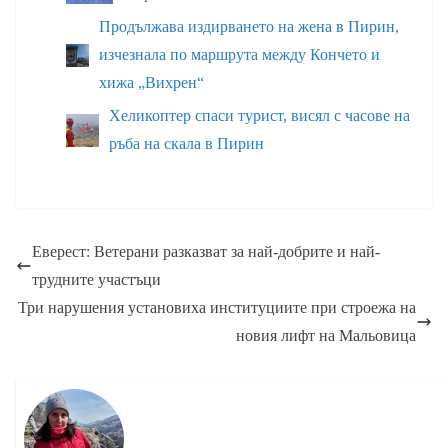
Продължава издирването на жена в Пирин,
изчезнала по маршрута между Кончето и
хижа „Вихрен“
Хеликоптер спаси турист, висял с часове на
ръба на скала в Пирин
Еверест: Ветерани разказват за най-добрите и най-
трудните участъци
Три нарушения установиха институциите при строежа на
новия лифт на Мальовица