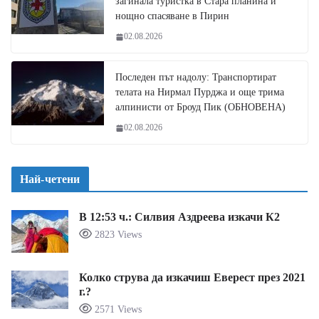
загинала туристка в Стара планина и
нощно спасяване в Пирин
02.08.2026
Последен път надолу: Транспортират
телата на Нирмал Пурджа и още трима
алпинисти от Броуд Пик (ОБНОВЕНА)
02.08.2026
Най-четени
В 12:53 ч.: Силвия Аздреева изкачи К2
2823 Views
Колко струва да изкачиш Еверест през 2021
г.?
2571 Views