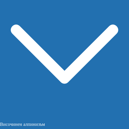
Височинен алпинизъм