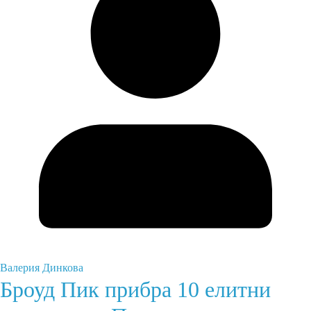
Валерия Динкова
Броуд Пик прибра 10 елитни