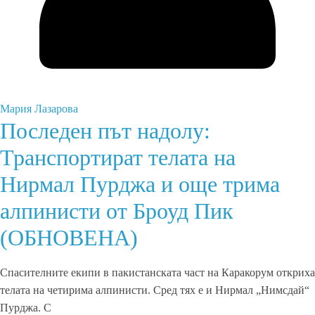
Мария Лазарова
Последен път надолу:
Транспортират телата на
Нирмал Пурджа и още трима
алпинисти от Броуд Пик
(ОБНОВЕНА)
Спасителните екипи в пакистанската част на Каракорум откриха
телата на четирима алпинисти. Сред тях е и Нирмал „Нимсдай“
Пурджа. С