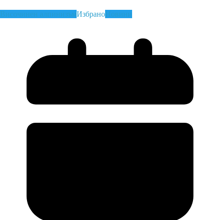
Височинен алпинизъм
Избрано
Новини