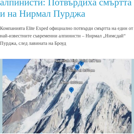
алпинисти: Потвърдиха смъртта
и на Нирмал Пурджа
Компанията Elite Exped официално потвърди смъртта на един от
най-известните съвременни алпинисти – Нирмал „Нимсдай“
Пурджа, след лавината на Броуд
Read More