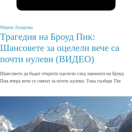
Мария Лазарова
Трагедия на Броуд Пик:
Шансовете за оцелели вече са
почти нулеви (ВИДЕО)
Шансовете да бъдат открити оцелели след лавината на Броуд
Пик вчера вече се смятат за почти нулеви. Това съобщи The
Read More