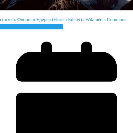
снимка: Флориан Едерер (Florian Ederer) / Wikimedia Commons
Височинен алпинизъм
Новини