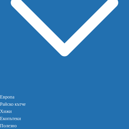
Европа
Райско кътче
Хижи
Екопътеки
Полезно