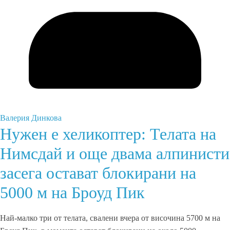
Валерия Динкова
Нужен е хеликоптер: Телата на
Нимсдай и още двама алпинисти
засега остават блокирани на
5000 м на Броуд Пик
Най-малко три от телата, свалени вчера от височина 5700 м на