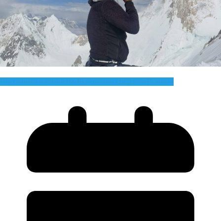
Височинен алпинизъм
Екстремни спортове
Новини