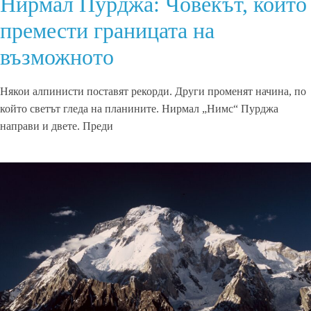
Нирмал Пурджа: Човекът, който
премести границата на
възможното
Някои алпинисти поставят рекорди. Други променят начина, по
който светът гледа на планините. Нирмал „Нимс“ Пурджа
направи и двете. Преди
Read More