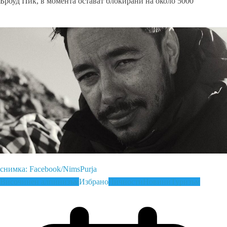
Броуд Пик, в момента остават блокирани на около 5000
Read More
снимка: Facebook/NimsPurja
Височинен алпинизъм
Избрано
Личности
Новини
Туризъм