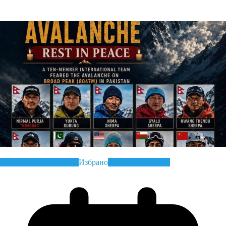
Read More
Височинен алпинизъм
Избрано
Личности
Новини