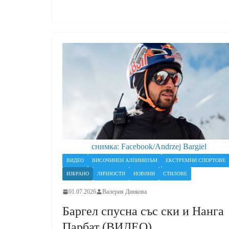
снимка: Facebook/Andrzej Bargiel
ВИДЕО
ВИСОЧИНЕН АЛПИНИЗЪМ
ЕКСТРЕМНИ СПОРТОВЕ
ИЗБРАНО
ЛИЧНОСТИ
НОВИНИ
СТИЛОВЕ
01.07.2026
Валерия Динкова
Баргел спусна със ски и Нанга
Парбат (ВИДЕО)