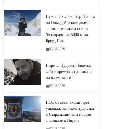
Нужен е хеликоптер: Телата
на Нимсдай и още двама
алпинисти засега остават
блокирани на 5000 м на
Броуд Пик
03.08.2026
Нирмал Пурджа: Човекът,
който премести границата
на възможното
03.08.2026
ПСС с тежки акции през
уикенда: загинала туристка
в Стара планина и нощно
спасяване в Пирин
02.08.2026