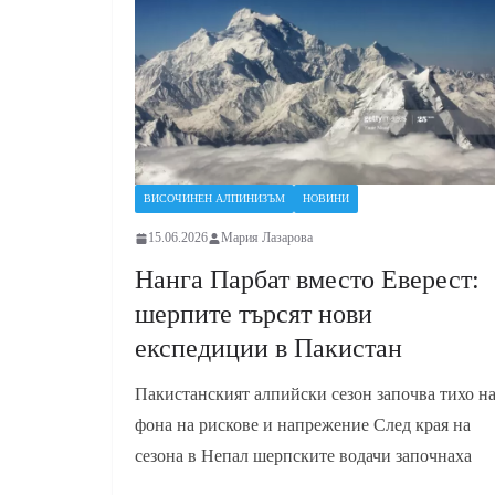
ВИСОЧИНЕН АЛПИНИЗЪМ
НОВИНИ
15.06.2026
Мария Лазарова
Нанга Парбат вместо Еверест:
шерпите търсят нови
експедиции в Пакистан
Пакистанският алпийски сезон започва тихо н
фона на рискове и напрежение След края на
сезона в Непал шерпските водачи започнаха