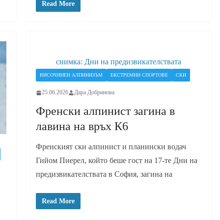
Read More
снимка: Дни на предизвикателствата
ВИСОЧИНЕН АЛПИНИЗЪМ
ЕКСТРЕМНИ СПОРТОВЕ
СКИ
25.06.2026
Дара Добринова
Френски алпинист загина в
лавина на връх К6
Френският ски алпинист и планински водач
Гийом Пиерел, който беше гост на 17-те Дни на
предизвикателствата в София, загина на
Read More