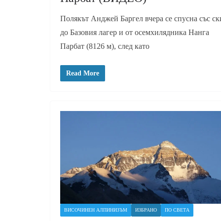
Полякът Анджей Баргел вчера се спусна със ск
до Базовия лагер и от осемхилядника Нанга
Парбат (8126 м), след като
Read More
ВИСОЧИНЕН АЛПИНИЗЪМ
ИЗБРАНО
ПО СВЕТА