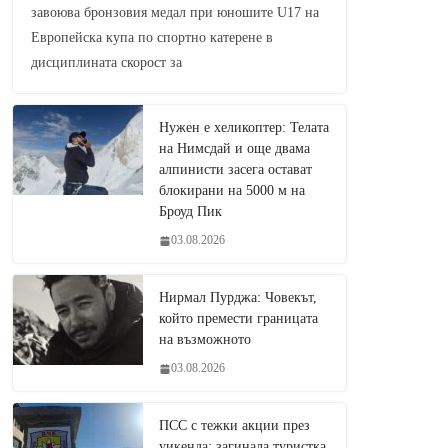
завоюва бронзовия медал при юношите U17 на
Европейска купа по спортно катерене в
дисциплината скорост за
Нужен е хеликоптер: Телата
на Нимсдай и още двама
алпинисти засега остават
блокирани на 5000 м на
Броуд Пик
03.08.2026
Нирмал Пурджа: Човекът,
който премести границата
на възможното
03.08.2026
ПСС с тежки акции през
уикенда: загинала туристка