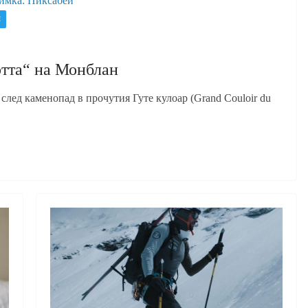
имка: Пиксабей
И
ртта“ на Монблан
след каменопад в прочутия Гуте кулоар (Grand Couloir du