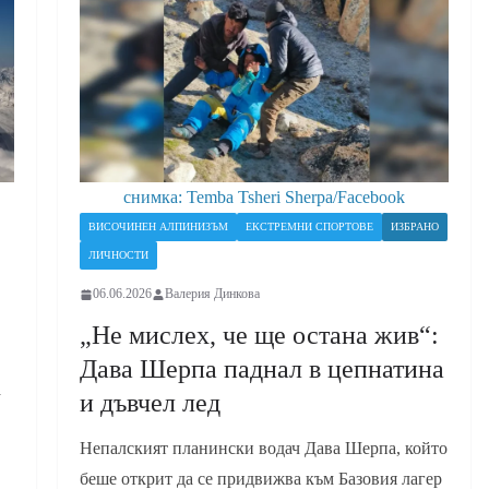
снимка: Temba Tsheri Sherpa/Facebook
ВИСОЧИНЕН АЛПИНИЗЪМ
ЕКСТРЕМНИ СПОРТОВЕ
ИЗБРАНО
ЛИЧНОСТИ
06.06.2026
Валерия Динкова
„Не мислех, че ще остана жив“:
Дава Шерпа паднал в цепнатина
а
и дъвчел лед
Непалският планински водач Дава Шерпа, който
беше открит да се придвижва към Базовия лагер