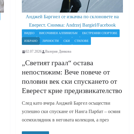
Анджей Баргиел се изкачва по склоновете на
Еверест. Снимка: Andrzej Bargiel/Facebook
ВИДЕО
ВИСОЧИНЕН АЛПИНИЗЪМ
ЕКСТРЕМНИ СПОРТОВЕ
ИЗБРАНО
ЛИЧНОСТИ
СКИ
СТИЛОВЕ
02.07.2026
Валерия Динкова
„Светият граал“ остава
непостижим: Вече повече от
половин век ски спускането от
Еверест крие предизвикателство
След като вчера Анджей Баргел осъществи
успешно ски спускане от Нанга Парбат – осмия
осемхилядник в неговата колекция, а през