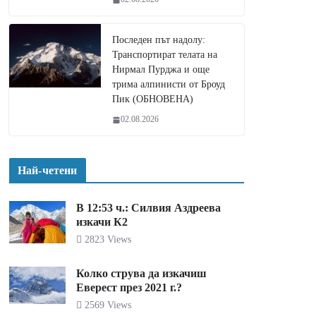
Последен път надолу:
Транспортират телата на
Нирмал Пурджа и още
трима алпинисти от Броуд
Пик (ОБНОВЕНА)
02.08.2026
Най-четени
В 12:53 ч.: Силвия Аздреева
изкачи К2
2823 Views
Колко струва да изкачиш
Еверест през 2021 г.?
2569 Views