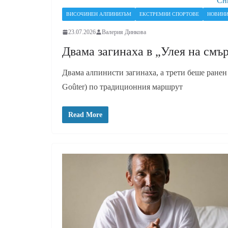
Сн
ВИСОЧИНЕН АЛПИНИЗЪМ
ЕКСТРЕМНИ СПОРТОВЕ
НОВИН
23.07.2026
Валерия Динкова
Двама загинаха в „Улея на смъ
Двама алпинисти загинаха, а трети беше ранен 
Goûter) по традиционния маршрут
Read More