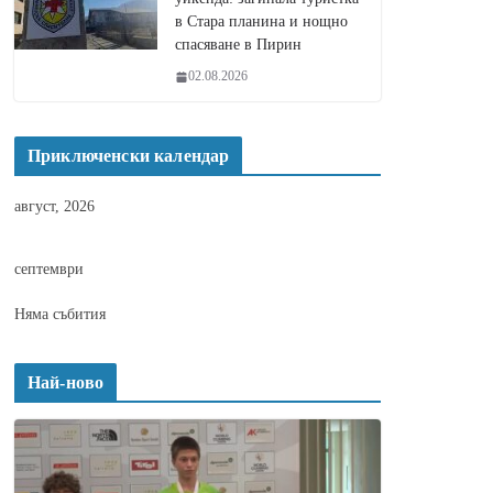
в Стара планина и нощно
спасяване в Пирин
02.08.2026
Приключенски календар
август, 2026
септември
Няма събития
Най-ново