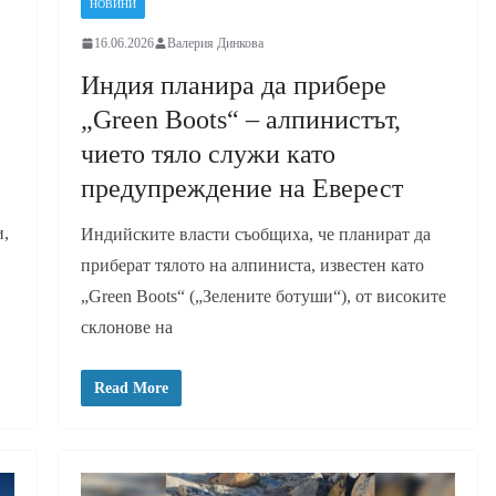
НОВИНИ
16.06.2026
Валерия Динкова
Индия планира да прибере
„Green Boots“ – алпинистът,
чието тяло служи като
предупреждение на Еверест
и,
Индийските власти съобщиха, че планират да
приберат тялото на алпиниста, известен като
„Green Boots“ („Зелените ботуши“), от високите
склонове на
Read More