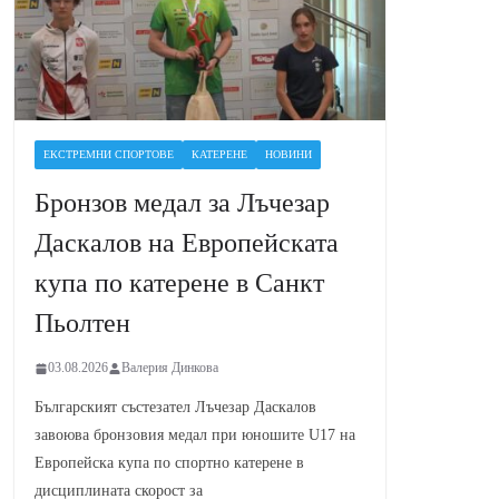
ЕКСТРЕМНИ СПОРТОВЕ
КАТЕРЕНЕ
НОВИНИ
Бронзов медал за Лъчезар
Даскалов на Европейската
купа по катерене в Санкт
Пьолтен
03.08.2026
Валерия Динкова
Българският състезател Лъчезар Даскалов
завоюва бронзовия медал при юношите U17 на
Европейска купа по спортно катерене в
дисциплината скорост за