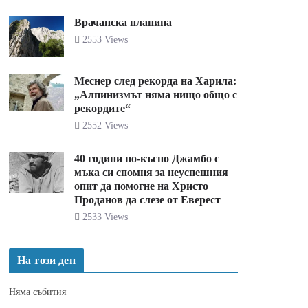
Врачанска планина
2553 Views
Меснер след рекорда на Харила:
„Алпинизмът няма нищо общо с
рекордите“
2552 Views
40 години по-късно Джамбо с
мъка си спомня за неуспешния
опит да помогне на Христо
Проданов да слезе от Еверест
2533 Views
На този ден
Няма събития