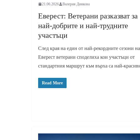
21.06.2026
Валерия Динкова
Еверест: Ветерани разказват за
най-добрите и най-трудните
участъци
След края на един от най-рекордните сезони на
Еверест ветерани споделиха кои участъци от
стандартния маршрут към върха са най-красив
Read More