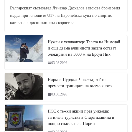
Българският състезател Лъчезар Даскалов завоюва бронзовия
медал при юношите U17 на Европейска купа по спортно
катерене в дисциплината скорост за
Нужен е хеликоптер: Телата на Нимсдай
и още двама алпинисти засега остават
блокирани на 5000 м на Броуд Пик
03.08.2026
Нирмал Пурджа: Човекът, който
премести границата на възможното
03.08.2026
ПСС с тежки акции през уикенда:
загинала туристка в Стара планина и
нощно спасяване в Пирин
02.08.2026