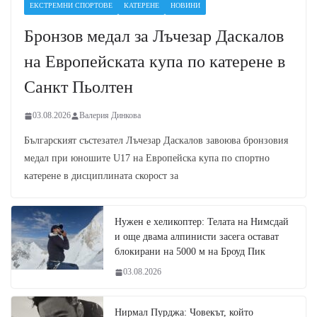
ЕКСТРЕМНИ СПОРТОВЕ
КАТЕРЕНЕ
НОВИНИ
Бронзов медал за Лъчезар Даскалов
на Европейската купа по катерене в
Санкт Пьолтен
03.08.2026
Валерия Динкова
Българският състезател Лъчезар Даскалов завоюва бронзовия
медал при юношите U17 на Европейска купа по спортно
катерене в дисциплината скорост за
Нужен е хеликоптер: Телата на Нимсдай
и още двама алпинисти засега остават
блокирани на 5000 м на Броуд Пик
03.08.2026
Нирмал Пурджа: Човекът, който