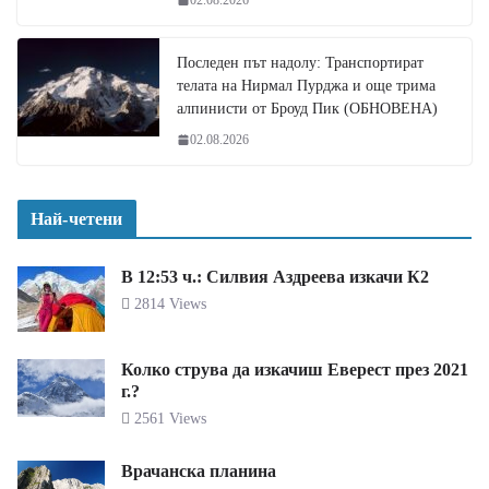
Последен път надолу: Транспортират
телата на Нирмал Пурджа и още трима
алпинисти от Броуд Пик (ОБНОВЕНА)
02.08.2026
Най-четени
В 12:53 ч.: Силвия Аздреева изкачи К2
2814 Views
Колко струва да изкачиш Еверест през 2021
г.?
2561 Views
Врачанска планина