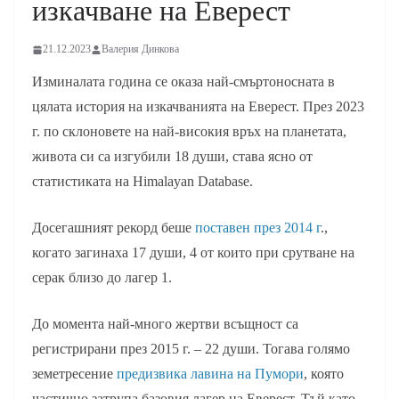
изкачване на Еверест
21.12.2023
Валерия Динкова
Изминалата година се оказа най-смъртоносната в
цялата история на изкачванията на Еверест. През 2023
г. по склоновете на най-високия връх на планетата,
живота си са изгубили 18 души, става ясно от
статистиката на Himalayan Database.
Досегашният рекорд беше
поставен през 2014 г
.,
когато загинаха 17 души, 4 от които при срутване на
серак близо до лагер 1.
До момента най-много жертви всъщност са
регистрирани през 2015 г. – 22 души. Тогава голямо
земетресение
предизвика лавина на Пумори
, която
частично затрупа базовия лагер на Еверест. Тъй като