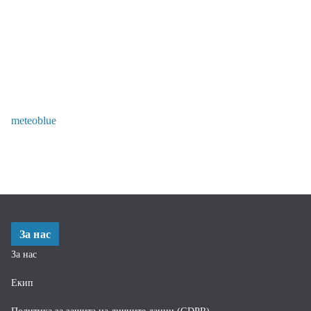
meteoblue
За нас
За нас
Екип