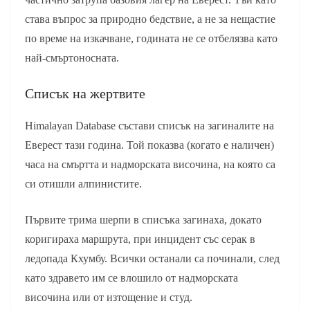
става въпрос за природно бедствие, а не за нещастие
по време на изкачване, годината не се отбелязва като
най-смъртоносната.
Списък на жертвите
Himalayan Database състави списък на загиналите на
Еверест тази година. Той показва (когато е наличен)
часа на смъртта и надморската височина, на която са
си отишли алпинистите.
Първите трима шерпи в списъка загинаха, докато
коригираха маршрута, при инцидент със серак в
ледопада Кхумбу. Всички останали са починали, след
като здравето им се влошило от надморската
височина или от изтощение и студ.