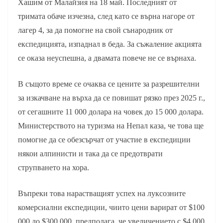
Хашим от Малайзия на 18 май. Последният от
тримата обаче изчезна, след като се върна нагоре от
лагер 4, за да помогне на свой сънародник от
експедицията, изпаднал в беда. За съжаление акцията
се оказа неуспешна, а двамата повече не се върнаха.
В същото време се очаква се цените за разрешителни
за изкачване на върха да се повишат рязко през 2025 г.,
от сегашните 11 000 долара на човек до 15 000 долара.
Министерството на туризма на Непал каза, че това ще
помогне да се обезсърчат от участие в експедиции
някои алпинисти и така да се предотврати
струпването на хора.
Въпреки това нарастващият успех на луксозните
комерсиални експедиции, чиито цени варират от $100
000 до $300 000, предполага, че увеличението с $4 000