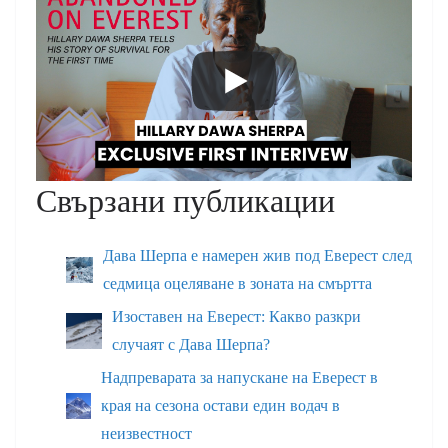
Свързани публикации
Дава Шерпа е намерен жив под Еверест след
седмица оцеляване в зоната на смъртта
Изоставен на Еверест: Какво разкри
случаят с Дава Шерпа?
Надпреварата за напускане на Еверест в
края на сезона остави един водач в
неизвестност