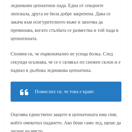
ледникови цепнатини пада. Една от секциите
липсвала, друга не била добре закрепена. Дава се
закача към осигурителното въже и започва да
преминава, когато стълбата се размества и той пада в
цепнатината.
Спомня си, че първоначално не усеща болка. След
секунди осъзнава, че се е свлякъл по снежен склон и е
паднал в дълбока ледникова цепнатина.
Помислих си, че това е краят.
Оцелява единствено защото в цепнатината има сняг,
който омекотил падането. Ако беше само лед, щеше да
загине на място.