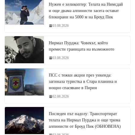
Нужен е хеликоптер: Телата на Нимсдай
и още двама алпинисти засега остават
блокирани на 5000 м на Броуд Пик
03.08.2026
Нирмал Пурджа: Човекът, който
премести границата на възможното
03.08.2026
ПСС с тежки акции през уикенда:
загинала туристка в Стара планина и
нощно спасяване в Пирин
02.08.2026
Последен път надолу: Транспортират
телата на Нирмал Пурджа и още трима
алпинисти от Броуд Пик (ОБНОВЕНА)
02.08.2026