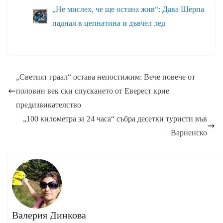
„Не мислех, че ще остана жив“: Дава Шерпа
паднал в цепнатина и дъвчел лед
„Светият граал“ остава непостижим: Вече повече от
половин век ски спускането от Еверест крие
предизвикателство
„100 километра за 24 часа“ събра десетки туристи във
Варненско
Валерия Динкова