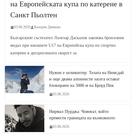
на Европейската купа по катерене в
Санкт Пьолтен
03.08.2026
Валерия Динкова
Българският състезател Лъчезар Даскалов завоюва бронзовия
медал при юношите U17 на Европейска купа по спортно
катерене в дисциплината скорост за
Нужен е хеликоптер: Телата на Нимсдай
и още двама алпинисти засега остават
блокирани на 5000 м на Броуд Пик
03.08.2026
Нирмал Пурджа: Човекът, който
премести границата на възможното
03.08.2026