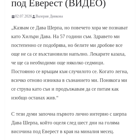
под Еверест (ВИДЕО)
02.07.2026
Валерия Динкова
„Казвам се Дава Шерпа, но повечето хора ме познават
като Хилъри Дава. На 57 години съм. Здравето ми
постепенно се подобрява, но белите ми дробове все
още не са се възстановили напълно. Лекарите казаха,
че ще са необходими още няколко седмици.
Постоянно се връщам към случилото се. Когато легна,
всичко отново изниква в съзнанието ми. Понякога ми
се струва като сън и продължавам да се питам как
изобщо останах жив.“
С тези думи започна първото лично интервю с шерпа
Дава Шерпа, който оцеля след шест дни на голяма
височина под Еверест в края на миналия месец.