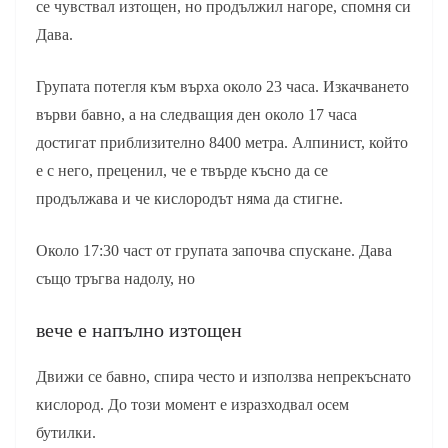
се чувствал изтощен, но продължил нагоре, спомня си
Дава.
Групата потегля към върха около 23 часа. Изкачването
върви бавно, а на следващия ден около 17 часа
достигат приблизително 8400 метра. Алпинист, който
е с него, преценил, че е твърде късно да се
продължава и че кислородът няма да стигне.
Около 17:30 част от групата започва спускане. Дава
също тръгва надолу, но
вече е напълно изтощен
Движи се бавно, спира често и използва непрекъснато
кислород. До този момент е изразходвал осем
бутилки.