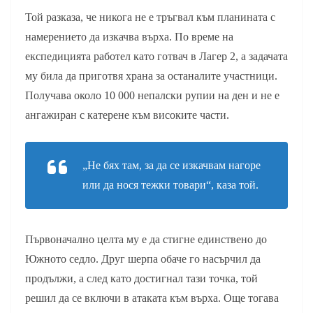
Той разказа, че никога не е тръгвал към планината с
намерението да изкачва върха. По време на
експедицията работел като готвач в Лагер 2, а задачата
му била да приготвя храна за останалите участници.
Получава около 10 000 непалски рупии на ден и не е
ангажиран с катерене към високите части.
„Не бях там, за да се изкачвам нагоре
или да нося тежки товари“, каза той.
Първоначално целта му е да стигне единствено до
Южното седло. Друг шерпа обаче го насърчил да
продължи, а след като достигнал тази точка, той
решил да се включи в атаката към върха. Още тогава