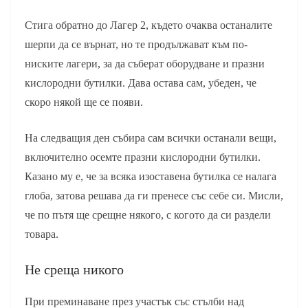
Стига обратно до Лагер 2, където очаква останалите
шерпи да се върнат, но те продължават към по-
ниските лагери, за да съберат оборудване и празни
кислородни бутилки. Дава остава сам, убеден, че
скоро някой ще се появи.
На следващия ден събира сам всички останали вещи,
включително осемте празни кислородни бутилки.
Казано му е, че за всяка изоставена бутилка се налага
глоба, затова решава да ги пренесе със себе си. Мисли,
че по пътя ще срещне някого, с когото да си раздели
товара.
Не среща никого
При преминаване през участък със стълби над