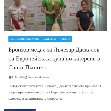
ЕКСТРЕМНИ СПОРТОВЕ
КАТЕРЕНЕ
НОВИНИ
Бронзов медал за Лъчезар Даскалов
на Европейската купа по катерене в
Санкт Пьолтен
03.08.2026
Валерия Динкова
Българският състезател Лъчезар Даскалов завоюва бронзовия
медал при юношите U17 на Европейска купа по спортно
катерене в дисциплината скорост за