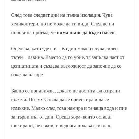
След това следват дни на пълна изолация. Чува
хеликоптери, но не може да ги види. След ден и
половина приема, че
няма шанс да бъде спасен
.
Оцелява, като яде сняг. В един момент чува силен
тътен – лавина. Вместо да го убие, тя запълва част от
цепнатината и създава възможност да започне да се
изкачва нагоре.
Бавно се придвижва, докато не достига фиксирани
въжета. По тях успява да се ориентира и да се
измъкне. Малко след това намира и течаща вода и пие
за първи път от дни. Среща хора, които остават
шокирани, че е жив, и веднага подават сигнал.