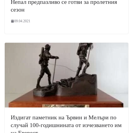
Непал предпазливо се готви за пролетния
сезон
09.04.2021
Издигат паметник на Ървин и Мелъри по
случай 100-годишнината от изчезването им
на Еверест