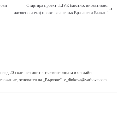
нови
Стартира проект „LIVE (местно, иновативно,
жизнено и еко) преживяване във Врачански Балкан“
 над 20-годишен опит в телевизионната и он-лайн
държание, основател на „Върхове“. v_dinkova@varhove.com