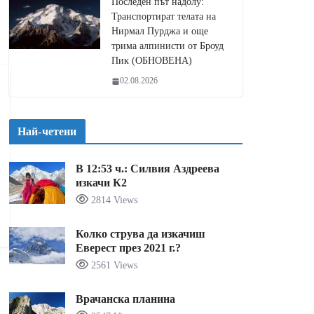
Последен път надолу:
Транспортират телата на
Нирмал Пурджа и още
трима алпинисти от Броуд
Пик (ОБНОВЕНА)
02.08.2026
Най-четени
В 12:53 ч.: Силвия Аздреева
изкачи К2
2814 Views
Колко струва да изкачиш
Еверест през 2021 г.?
2561 Views
Врачанска планина