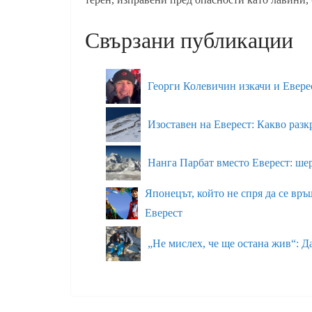
Свързани публикации
Георги Колевичин изкачи и Евер
Изоставен на Еверест: Какво разк
Нанга Парбат вместо Еверест: ше
Японецът, който не спря да се връ
Еверест
„Не мислех, че ще остана жив“: Д