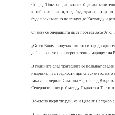
Според Times операцията ще бъде допълнителн
китайските власти, за да бъде транспортирано 
бъде прехвърлено по въздух до Катманду и ре
Очаква се операцията да се проведе
между юни
„Green Boots“ получава името си заради яркозе
добре познато по североизточния маршрут на Е
В годините след трагедията се появяват сведе
измръзнал и с трудности при спускането, като
така са намерили Саманла мъртъв над Второто 
Североизточния ръб между Първото и Третото 
По-късно шерп твърди, че и Цеванг Палджор е 
При спускането си японският екип отново пре