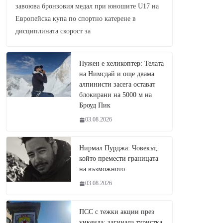
завоюва бронзовия медал при юношите U17 на
Европейска купа по спортно катерене в
дисциплината скорост за
Нужен е хеликоптер: Телата
на Нимсдай и още двама
алпинисти засега остават
блокирани на 5000 м на
Броуд Пик
03.08.2026
Нирмал Пурджа: Човекът,
който премести границата
на възможното
03.08.2026
ПСС с тежки акции през
уикенда: загинала туристка