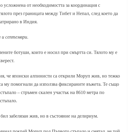
о усложнена от необходимостта за координация с
тялото през границата между Тибет и Непал, след което да
патрирано в Индия.
 и септември
.
лените ботуши, които е носил при смъртта си. Тялото му е
верест.
ния, че японски алпинисти са открили Моруп жив, но тежко
 са му помогнали да използва фиксираните въжета. Те също
стъпало – стръмен скален участък на 8610 метра по
стъпало.
бил забелязан жив, но в състояние на делириум.
минал покрай Моруп под Първото стъпало и смятал, че той