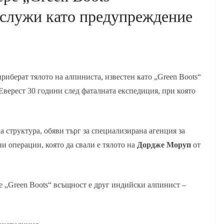
 служи като предупреждение
риберат тялото на алпиниста, известен като „Green Boots“
Еверест 30 години след фаталната експедиция, при която
 структура, обяви търг за специализирана агенция за
 операции, която да свали е тялото на
Дордже Моруп
от
е „Green Boots“ всъщност е друг индийски алпинист –