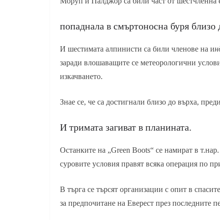
Моруп и Палджор са били част от шестчленна 
попаднала в смъртоносна буря близо д
И шестимата алпинисти са били членове на и
н
заради влошаващите се метеорологични услов
изкачването.
Знае се, че са достигнали близо до върха, пред
И тримата загиват в планината.
Останките на „Green Boots“ се намират в т.нар
суровите условия правят всяка операция по пр
В търга се търсят организации с опит в спаси
за предпочитане на Еверест през последните п