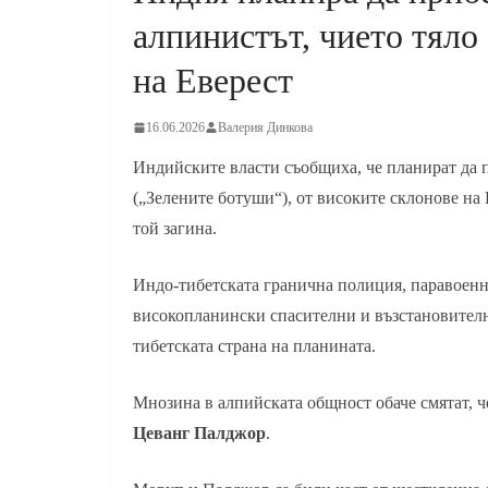
алпинистът, чието тяло
на Еверест
16.06.2026
Валерия Динкова
Индийските власти съобщиха, че планират да п
(„Зелените ботуши“), от високите склонове на 
той загина.
Индо-тибетската гранична полиция, паравоенна
високопланински спасителни и възстановителни
тибетската страна на планината.
Мнозина в алпийската общност обаче смятат, ч
Цеванг Палджор
.