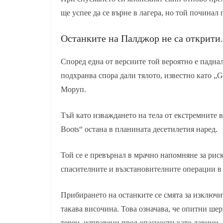
ще успее да се върне в лагера, но той починал
Останките на Палджор не са открити.
Според една от версиите той вероятно е паднал
подхранва спора дали тялото, известно като „
Моруп.
Тъй като изваждането на тела от екстремните 
Boots“ остана в планината десетилетия наред.
Той се е превърнал в мрачно напомняне за рис
спасителните и възстановителните операции в 
Прибирането на останките се смята за изключи
такава височина. Това означава, че опитни ше
терен, изправени пред опасности като лавини, 