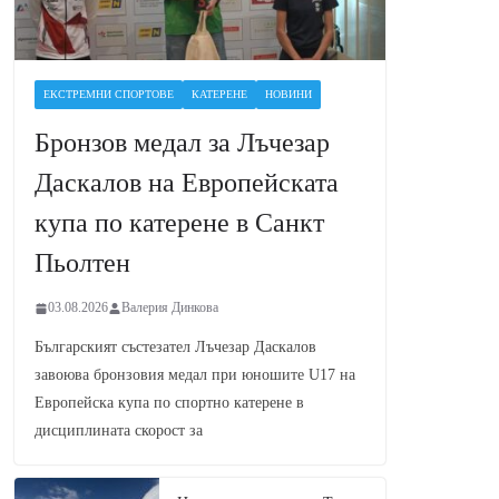
ЕКСТРЕМНИ СПОРТОВЕ
КАТЕРЕНЕ
НОВИНИ
Бронзов медал за Лъчезар
Даскалов на Европейската
купа по катерене в Санкт
Пьолтен
03.08.2026
Валерия Динкова
Българският състезател Лъчезар Даскалов
завоюва бронзовия медал при юношите U17 на
Европейска купа по спортно катерене в
дисциплината скорост за