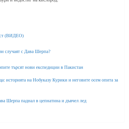
ест (ВИДЕО)
ри случаят с Дава Шерпа?
рпите търсят нови експедиции в Пакистан
ща: историята на Нобуказу Курики и неговите осем опита за
ава Шерпа паднал в цепнатина и дъвчел лед