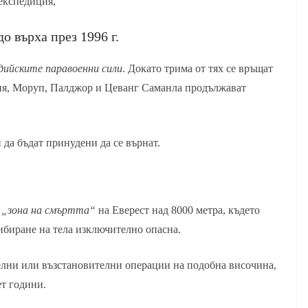
експедиция,
о върха през 1996 г.
дийските паравоенни сили
. Докато трима от тях се връщат
ия, Моруп, Палджор и Цеванг Саманла продължават
и да бъдат принудени да се върнат.
.
„зона на смъртта“
на Еверест над 8000 метра, където
ибиране на тела изключително опасна.
телни или възстановителни операции на подобна височина,
ет години.