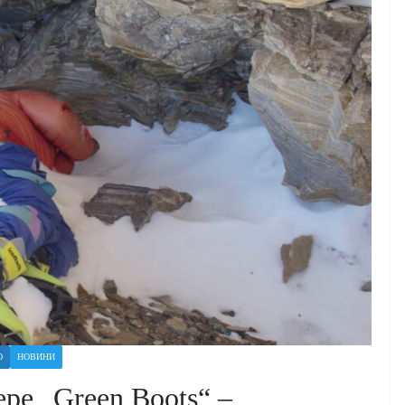
О
НОВИНИ
ре „Green Boots“ –