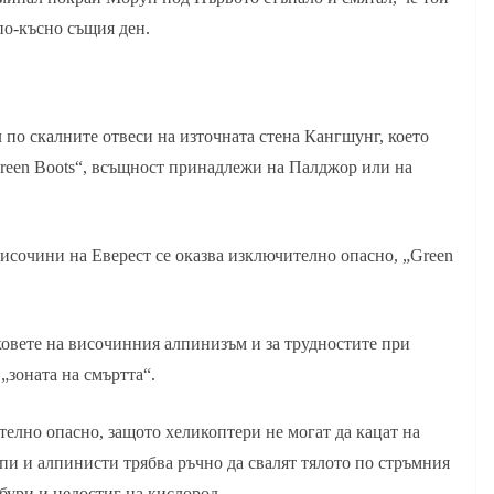
 по-късно същия ден.
 по скалните отвеси на източната стена Кангшунг, което
Green Boots“, всъщност принадлежи на Палджор или на
височини на Еверест се оказва изключително опасно, „Green
ковете на височинния алпинизъм и за трудностите при
„зоната на смъртта“.
телно опасно, защото хеликоптери не могат да кацат на
рпи и алпинисти трябва ръчно да свалят тялото по стръмния
бури и недостиг на кислород.