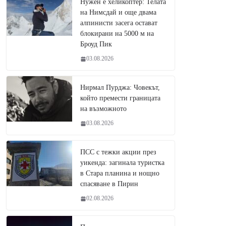
Нужен е хеликоптер: Телата
на Нимсдай и още двама
алпинисти засега остават
блокирани на 5000 м на
Броуд Пик
03.08.2026
Нирмал Пурджа: Човекът,
който премести границата
на възможното
03.08.2026
ПСС с тежки акции през
уикенда: загинала туристка
в Стара планина и нощно
спасяване в Пирин
02.08.2026