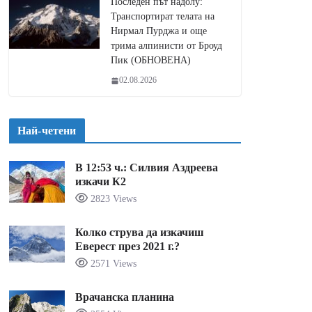
Последен път надолу:
Транспортират телата на
Нирмал Пурджа и още
трима алпинисти от Броуд
Пик (ОБНОВЕНА)
02.08.2026
Най-четени
В 12:53 ч.: Силвия Аздреева
изкачи К2
2823 Views
Колко струва да изкачиш
Еверест през 2021 г.?
2571 Views
Врачанска планина