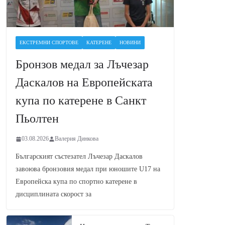
ЕКСТРЕМНИ СПОРТОВЕ
КАТЕРЕНЕ
НОВИНИ
Бронзов медал за Лъчезар
Даскалов на Европейската
купа по катерене в Санкт
Пьолтен
03.08.2026
Валерия Динкова
Българският състезател Лъчезар Даскалов
завоюва бронзовия медал при юношите U17 на
Европейска купа по спортно катерене в
дисциплината скорост за