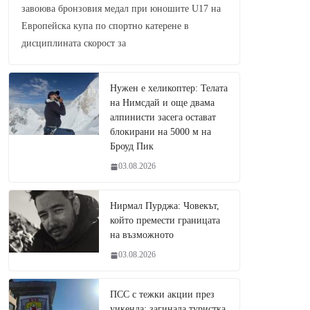
завоюва бронзовия медал при юношите U17 на
Европейска купа по спортно катерене в
дисциплината скорост за
Нужен е хеликоптер: Телата
на Нимсдай и още двама
алпинисти засега остават
блокирани на 5000 м на
Броуд Пик
03.08.2026
Нирмал Пурджа: Човекът,
който премести границата
на възможното
03.08.2026
ПСС с тежки акции през
уикенда: загинала туристка