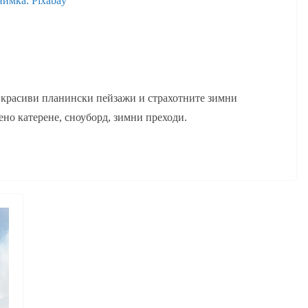
нимка: Pixabay
 красиви планински пейзажи и страхотните зимни
но катерене, сноуборд, зимни преходи.