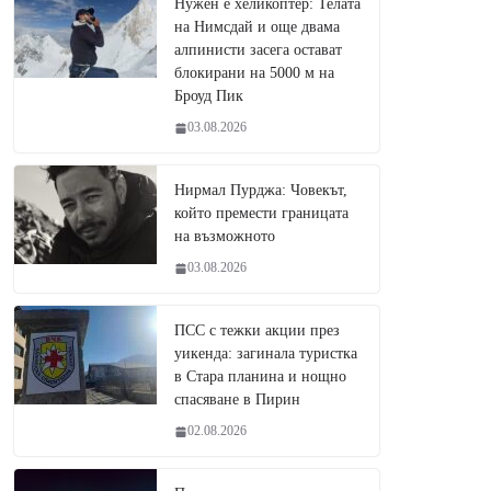
Нужен е хеликоптер: Телата
на Нимсдай и още двама
алпинисти засега остават
блокирани на 5000 м на
Броуд Пик
03.08.2026
Нирмал Пурджа: Човекът,
който премести границата
на възможното
03.08.2026
ПСС с тежки акции през
уикенда: загинала туристка
в Стара планина и нощно
спасяване в Пирин
02.08.2026