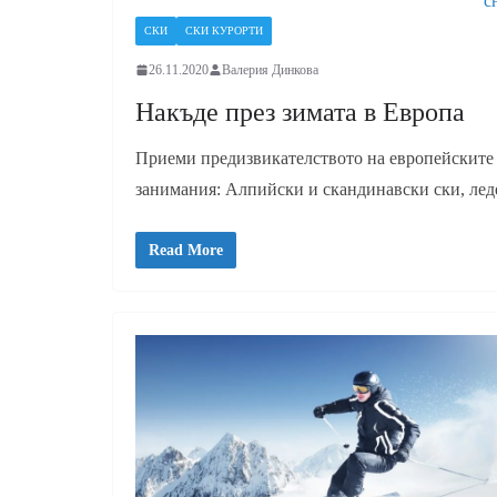
с
СКИ
СКИ КУРОРТИ
26.11.2020
Валерия Динкова
Накъде през зимата в Европа
Приеми предизвикателството на европейските
занимания: Алпийски и скандинавски ски, леде
Read More