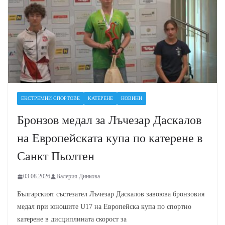
ЕКСТРЕМНИ СПОРТОВЕ
КАТЕРЕНЕ
НОВИНИ
Бронзов медал за Лъчезар Даскалов
на Европейската купа по катерене в
Санкт Пьолтен
03.08.2026
Валерия Динкова
Българският състезател Лъчезар Даскалов завоюва бронзовия
медал при юношите U17 на Европейска купа по спортно
катерене в дисциплината скорост за