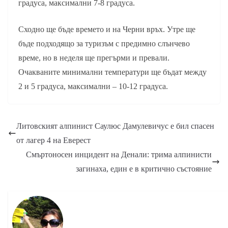
градуса, максимални 7-8 градуса.
Сходно ще бъде времето и на Черни връх. Утре ще
бъде подходящо за туризъм с предимно слънчево
време, но в неделя ще прегърми и превали.
Очакваните минимални температури ще бъдат между
2 и 5 градуса, максимални – 10-12 градуса.
Литовският алпинист Саулюс Дамулевичус е бил спасен
от лагер 4 на Еверест
Смъртоносен инцидент на Денали: трима алпинисти
загинаха, един е в критично състояние