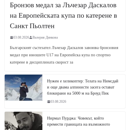
Бронзов медал за Лъчезар Даскалов
на Европейската купа по катерене в
Санкт Пьолтен
03.08.2026
Валерия Динкова
Българският състезател Лъчезар Даскалов завоюва бронзовия
медал при юношите U17 на Европейска купа по спортно
катерене в дисциплината скорост за
Нужен е хеликоптер: Телата на Нимсдай
и още двама алпинисти засега остават
блокирани на 5000 м на Броуд Пик
03.08.2026
Нирмал Пурджа: Човекът, който
премести границата на възможното