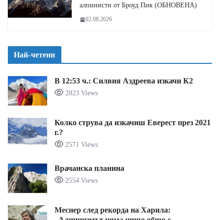
алпинисти от Броуд Пик (ОБНОВЕНА)
02.08.2026
Най-четени
В 12:53 ч.: Силвия Аздреева изкачи К2
2823 Views
Колко струва да изкачиш Еверест през 2021
г.?
2571 Views
Врачанска планина
2554 Views
Меснер след рекорда на Харила:
„Алпинизмът няма нищо общо с