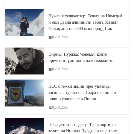
Нужен е хеликоптер: Телата на Нимсдай
и още двама алпинисти засега остават
блокирани на 5000 м на Броуд Пик
03.08.2026
Нирмал Пурджа: Човекът, който
премести границата на възможното
03.08.2026
ПСС с тежки акции през уикенда:
загинала туристка в Стара планина и
нощно спасяване в Пирин
02.08.2026
Последен път надолу: Транспортират
телата на Нирмал Пурджа и още трима