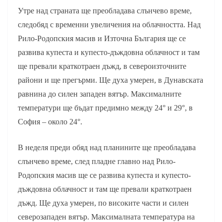
Утре над страната ще преобладава слънчево време,
следобяд с временни увеличения на облачността. Над
Рило-Родопския масив и Източна България ще се
развива купеста и купесто-дъждовна облачност и там
ще превали краткотраен дъжд, в североизточните
райони и ще прегърми. Ще духа умерен, в Дунавската
равнина до силен западен вятър. Максималните
температури ще бъдат предимно между 24° и 29°, в
София – около 24°.
В неделя преди обяд над планините ще преобладава
слънчево време, след пладне главно над Рило-
Родопския масив ще се развива купеста и купесто-
дъждовна облачност и там ще превали краткотраен
дъжд. Ще духа умерен, по високите части и силен
северозападен вятър. Максималната температура на