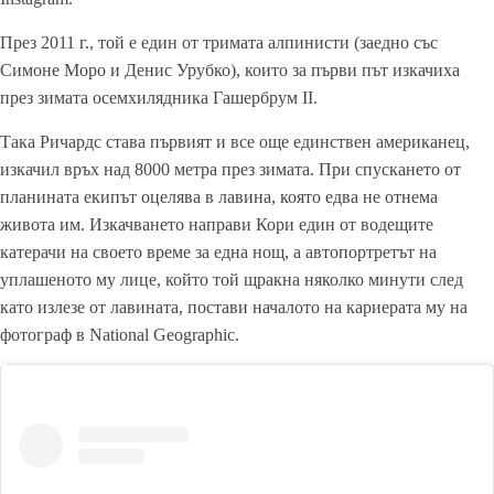
През 2011 г., той е един от тримата алпинисти (заедно със
Симоне Моро и Денис Урубко), които за първи път изкачиха
през зимата осемхилядника Гашербрум II.
Така Ричардс става първият и все още единствен американец,
изкачил връх над 8000 метра през зимата. При спускането от
планината екипът оцелява в лавина, която едва не отнема
живота им. Изкачването направи Кори един от водещите
катерачи на своето време за една нощ, а автопортретът на
уплашеното му лице, който той щракна няколко минути след
като излезе от лавината, постави началото на кариерата му на
фотограф в National Geographic.