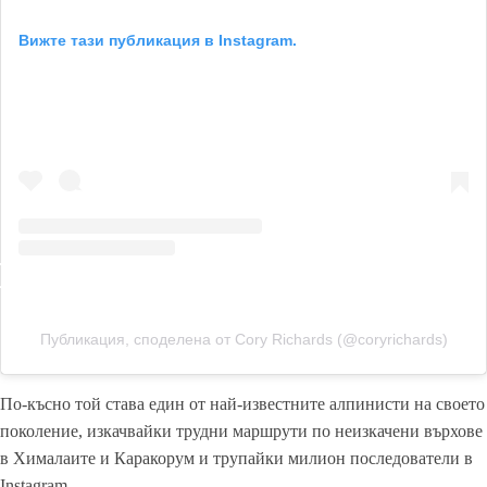
Вижте тази публикация в Instagram.
Публикация, споделена от Cory Richards (@coryrichards)
По-късно той става един от най-известните алпинисти на своето
поколение, изкачвайки трудни маршрути по неизкачени върхове
в Хималаите и Каракорум и трупайки милион последователи в
Instagram.