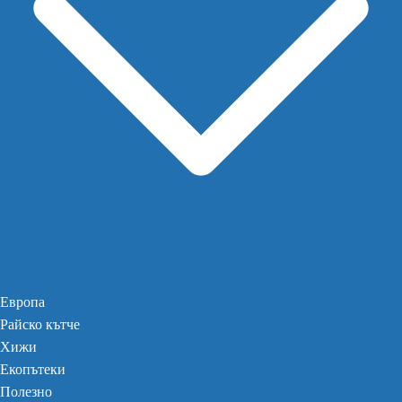
Европа
Райско кътче
Хижи
Екопътеки
Полезно