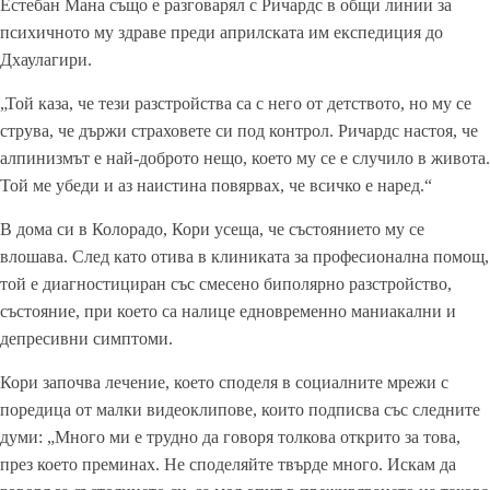
Естебан Мана също е разговарял с Ричардс в общи линии за
психичното му здраве преди априлската им експедиция до
Дхаулагири.
„Той каза, че тези разстройства са с него от детството, но му се
струва, че държи страховете си под контрол. Ричардс настоя, че
алпинизмът е най-доброто нещо, което му се е случило в живота.
Той ме убеди и аз наистина повярвах, че всичко е наред.“
В дома си в Колорадо, Кори усеща, че състоянието му се
влошава. След като отива в клиниката за професионална помощ,
той е диагностициран със смесено биполярно разстройство,
състояние, при което са налице едновременно маниакални и
депресивни симптоми.
Кори започва лечение, което споделя в социалните мрежи с
поредица от малки видеоклипове, които подписва със следните
думи: „Много ми е трудно да говоря толкова открито за това,
през което преминах. Не споделяйте твърде много. Искам да