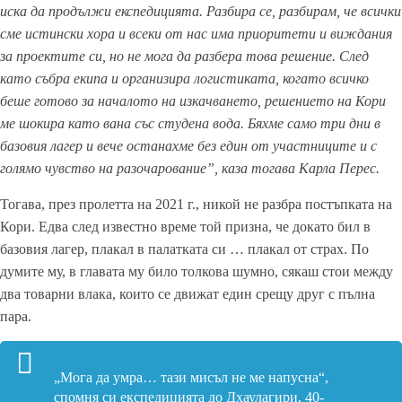
иска да продължи експедицията. Разбира се, разбирам, че всички
сме истински хора и всеки от нас има приоритети и виждания
за проектите си, но не мога да разбера това решение. След
като събра екипа и организира логистиката, когато всичко
беше готово за началото на изкачването, решението на Кори
ме шокира като вана със студена вода. Бяхме само три дни в
базовия лагер и вече останахме без един от участниците и с
голямо чувство на разочарование”, каза тогава Карла Перес.
Тогава, през пролетта на 2021 г., никой не разбра постъпката на
Кори. Едва след известно време той призна, че докато бил в
базовия лагер, плакал в палатката си … плакал от страх. По
думите му, в главата му било толкова шумно, сякаш стои между
два товарни влака, които се движат един срещу друг с пълна
пара.
„Мога да умра… тази мисъл не ме напусна“,
спомня си експедицията до Дхаулагири, 40-