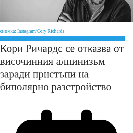
снимка: Instagram/Cory Richards
Височинен алпинизъм
Екстремни спортове
Личности
Новини
Кори Ричардс се отказва от
височинния алпинизъм
заради пристъпи на
биполярно разстройство