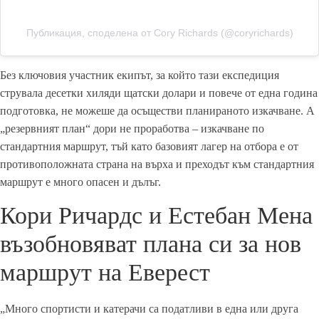
Публикация, споделена от Cory Richards (@coryrichards)
Без ключовия участник екипът, за който тази експедиция
струвала десетки хиляди щатски долари и повече от една година
подготовка, не можеше да осъществи планираното изкачване. А
„резервният план“ дори не проработва – изкачване по
стандартния маршрут, тъй като базовият лагер на отбора е от
противоположната страна на върха и преходът към стандартния
маршрут е много опасен и дълъг.
Кори Ричардс и Естебан Мена
възобновяват плана си за нов
маршрут на Еверест
„Много спортисти и катерачи са податливи в една или друга