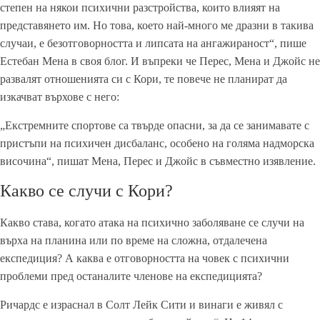
степен на някои психични разстройства, които влияят на
представянето им. Но това, което най-много ме дразни в такива
случаи, е безотговорността и липсата на ангажираност“, пише
Естебан Мена в своя блог. И въпреки че Перес, Мена и Джойс не
развалят отношенията си с Кори, те повече не планират да
изкачват върхове с него:
„Екстремните спортове са твърде опасни, за да се занимавате с
пристъпи на психичен дисбаланс, особено на голяма надморска
височина“, пишат Мена, Перес и Джойс в съвместно изявление.
Какво се случи с Кори?
Какво става, когато атака на психично заболяване се случи на
върха на планина или по време на сложна, отдалечена
експедиция? А каква е отговорността на човек с психични
проблеми пред останалите членове на експедицията?
Ричардс е израснал в Солт Лейк Сити и винаги е живял с