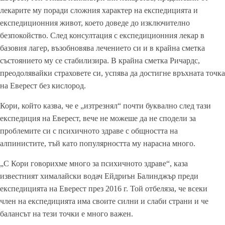
лекарите му поради сложния характер на експедицията и
експедиционния живот, което доведе до изключително
безпокойство. След консултация с експедиционния лекар в
базовия лагер, възобновява лечението си и в крайна сметка
състоянието му се стабилизира. В крайна сметка Ричардс,
преодолявайки страховете си, успява да достигне връхната точка
на Еверест без кислород.
Кори, който казва, че е „изтрезнял“ почти буквално след тази
експедиция на Еверест, вече не можеше да не сподели за
проблемите си с психичното здраве с общността на
алпинистите, тъй като популярността му нарасна много.
„С Кори говорихме много за психичното здраве“, каза
известният хималайски водач Ейдриън Балинджър преди
експедицията на Еверест през 2016 г. Той отбеляза, че всеки
член на експедицията има своите силни и слаби страни и че
балансът на тези точки е много важен.