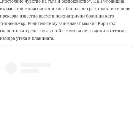
„постоянно чувство на тъга и безпокойство“. На 14-годишна
възраст той е диагностициран с биполярно разстройство и дори
прекарва известно време в психиатрични болници като
тийнейджър. Родителите му запознават малкия Кори със
скалното катерене, тогава той е само на пет години и оттогава
намира утеха в планината.