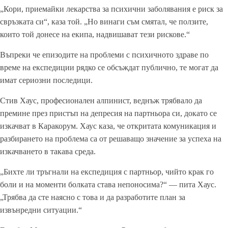
„Кори, приемайки лекарства за психични заболявания е риск за
свръзката си“, каза той. „Но винаги съм смятал, че ползите,
които той донесе на екипа, надвишават тези рискове.“
Въпреки че епизодите на проблеми с психичното здраве по
време на експедиции рядко се обсъждат публично, те могат да
имат сериозни последици.
Стив Хаус, професионален алпинист, веднъж трябвало да
премине през пристъп на депресия на партньора си, докато се
изкачват в Каракорум. Хаус каза, че откритата комуникация и
разбирането на проблема са от решаващо значение за успеха на
изкачването в такава среда.
„Бихте ли тръгнали на експедиция с партньор, чийто крак го
боли и на моменти болката става непоносима?“ — пита Хаус.
„Трябва да сте наясно с това и да разработите план за
извънредни ситуации.“