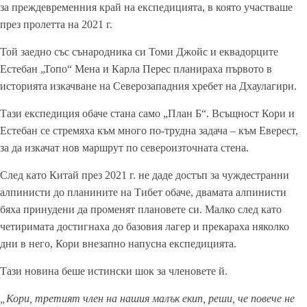
за преждевременния край на експедицията, в която участваше
през пролетта на 2021 г.
Той заедно със сънародника си Томи Джойс и еквадорците
Естебан „Топо“ Мена и Карла Перес планираха първото в
историята изкачване на Северозападния хребет на Дхаулагири.
Тази експедиция обаче стана само „План Б“. Всъщност Кори и
Естебан се стремяха към много по-трудна задача – към Еверест,
за да изкачат нов маршрут по североизточната стена.
След като Китай през 2021 г. не даде достъп за чуждестранни
алпинисти до планините на Тибет обаче, двамата алпинисти
бяха принудени да променят плановете си. Малко след като
четиримата достигнаха до базовия лагер и прекараха няколко
дни в него, Кори внезапно напусна експедицията.
Тази новина беше истински шок за членовете й.
„Кори, третият член на нашия малък екип, реши, че повече не