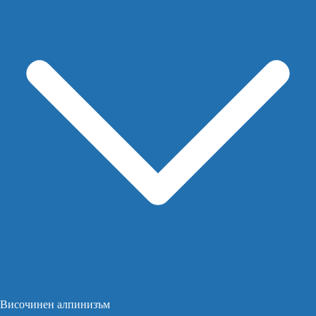
Височинен алпинизъм