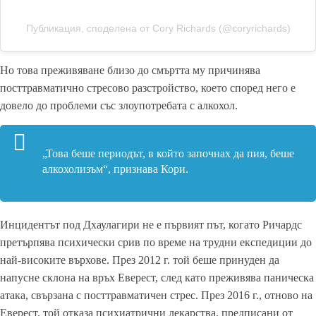
Публикация, споделена от Cory Richards (@coryrichards)
Но това преживяване близо до смъртта му причинява
посттравматично стресово разстройство, което според него е
довело до проблеми със злоупотребата с алкохол.
„Това беше периодът, в който започнах да пия, беше
алкохолизъм“, признава Кори.
Инцидентът под Дхаулагири не е първият път, когато Ричардс
претърпява психически срив по време на трудни експедиции до
най-високите върхове. През 2012 г. той беше принуден да
напусне склона на връх Еверест, след като преживява паническа
атака, свързана с посттравматичен стрес. През 2016 г., отново на
Еверест, той отказа психиатрични лекарства, предписани от