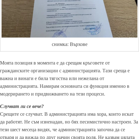
снимка: Върхове
Моята позиция в момента е да срещам кръговете от
гражданските организации с администрацията. Тази среща е
важна и винаги е била тягостна или нежелана от
администрацията. Намирам основната си функция именно в
модерирането и придвижването на тези процеси.
Случват ли се вече?
Срещите се случват. В администрацията има хора, които искат
да работят. Не съм изненадан, но бях песимистично настроен. За
тези шест месеца видях, че администрацията започна да се
отваря и да вижда по друг начин своята роля. Не казвам цялата