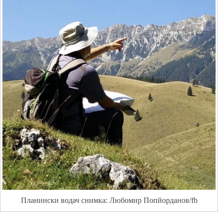
Планински водач снимка: Любомир Попйорданов/fb