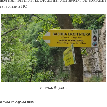
през март или април т.г. Втория път биде внесен през Комисията
за туризъм в НС.
снимка: Върхове
Какво се случва там?