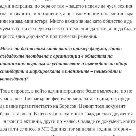
администрация, но хора от там – защото искаме да чуем техния
глас и тяхното лично мнение, а не само мнението на министъра
или на зам.-министъра. Много важно за нас като общество е да
чуем тяхната експертиза и тяхното мнение да тежи, а не да бъдат
просто една „брънка“ в политически решения.
Може ли да посочим като такъв пример форума, който
създадохте неотдавна с организации в областта на
планинския туризъм за уеднаквяване и въвеждане на общи
стандарти в маркировката в планините – пешеходни и
колоездачни?
Това е процес, в който администрацията беше въвлечена, но не
участваше. Той завърши февруари миналата година, т.е, преди
да падне правителството на Борисов. Целият този документ
беше завършен. В него участваха много граждански сдружения
– някои по-активни, други по-малко. Създаде се документ, който
два пъти се внесе в МТ. Единия път миналата година, втория –