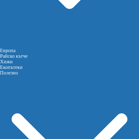
Европа
Райско кътче
Хижи
Екопътеки
Полезно