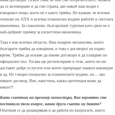
да се активираме и да сме страна, ако някой наш водач е
извършил нещо, което не е както трябва. Не казвам, че всички
членове на АПХ и всички планински водачи работят в светлата
икономика. За съжаление, българският туризъм като цяло не е
най-добрият пример за изсветлена икономика.
Така е във всички области. Има пазарни механизми, които
българите трябва да извървим, и това е договорът на първо
време. Трябва да искаме да имаме договори и да плащаме по
официален път. Тогава ще респектираме и тези, които не ни
доставят добре услугите или които превръщат нашата ваканция
в ад. Не говоря специално за планинските водачи, но… ако
нямате договор, Вие, наистина, каква претенция може да
имате?!
Като съветник на премиер министъра, Вие вероятно сте
поставили този въпрос, какви други съвети му давате?
Опитвам се да разширявам и да работя по въпросите, които