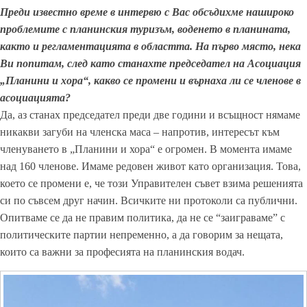
Преди известно време в интервю с Вас обсъдихме нашироко
проблемите с планинския туризъм, воденето в планината,
както и регламентацията в областта. На първо място, нека
Ви попитам, след като станахте председател на Асоциация
„Планини и хора“, какво се промени и върнаха ли се членове в
асоциацията?
Да, аз станах председател преди две години и всъщност нямаме
никакви загуби на членска маса – напротив, интересът към
членуването в „Планини и хора“ е огромен. В момента имаме
над 160 членове. Имаме редовен живот като организация. Това,
което се промени е, че този Управителен съвет взима решенията
си по съвсем друг начин. Всичките ни протоколи са публични.
Опитваме се да не правим политика, да не се “заиграваме” с
политическите партии непременно, а да говорим за нещата,
които са важни за професията на планинския водач.