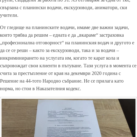
свързана с планински водачи, екскурзоводи, аниматори, ски
учители.
От гледище на планинските водачи, имаме две важни задачи,
които трябва да решим – едната е да „вкараме“ застраховка
„професионална отговорност“ на планинския водач и другото е
да се се реши – както за екскурзоводи, така и за водачи –
инкриминирането на услугата им, когато те карат кола и
съпровождат свои клиенти в пътуване. Тази услуга в момента се
счита за престъпление от края на декември 2020 година с
Решение на 44-тото Народно събрание. Не се прилага като
норма, но стои в Наказателния кодекс.