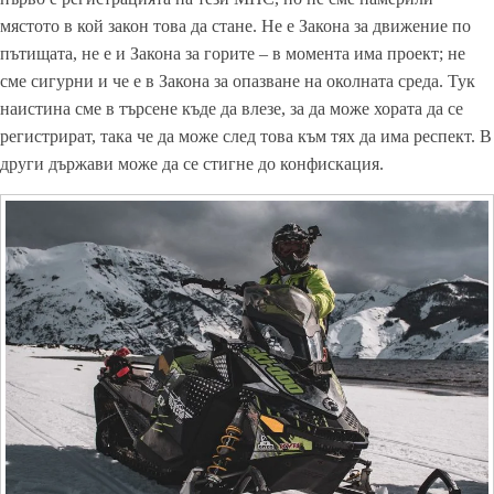
мястото в кой закон това да стане. Не е Закона за движение по
пътищата, не е и Закона за горите – в момента има проект; не
сме сигурни и че е в Закона за опазване на околната среда. Тук
наистина сме в търсене къде да влезе, за да може хората да се
регистрират, така че да може след това към тях да има респект. В
други държави може да се стигне до конфискация.