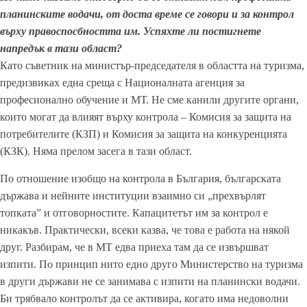
планинските водачи, от доста време се говори и за контрол
върху правоспосбността им. Успяхте ли постигнете
напредък в тази област?
Като съветник на министър-председателя в областта на туризма,
предизвиках една среща с Националната агенция за
професионално обучение и МТ. Не сме канили другите органи,
които могат да влияят върху контрола – Комисия за защита на
потребителите (КЗП) и Комисия за защита на конкуренцията
(КЗК). Няма прелом засега в тази област.
По отношение изобщо на контрола в България, българската
държава и нейните институции взаимно си „прехвърлят
топката” и отговорностите. Капацитетът им за контрол е
никакъв. Практически, всеки казва, че това е работа на някой
друг. Разбирам, че в МТ едва приеха там да се извършват
изпити. По принцип нито едно друго Министерство на туризма
в други държави не се занимава с изпити на планински водачи.
Би трябвало контролът да се активира, когато има недоволни