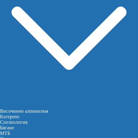
Височинен алпинизъм
Катерене
Спелеология
Бягане
МТБ