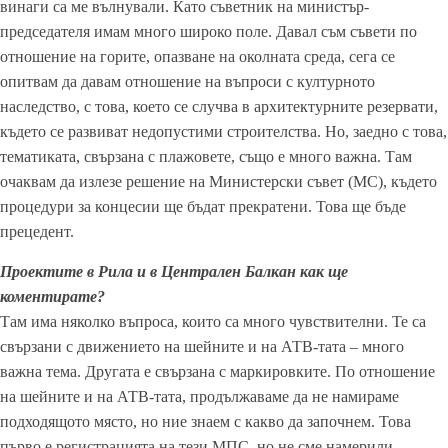
винаги са ме вълнували. Като съветник на министър-
председателя имам много широко поле. Давал съм съвети по
отношение на горите, опазване на околната среда, сега се
опитвам да давам отношение на въпроси с културното
наследство, с това, което се случва в архитектурните резервати,
където се развиват недопустими строителства. Но, заедно с това,
тематиката, свързана с плажовете, също е много важна. Там
очаквам да излезе решение на Министерски съвет (МС), където
процедури за концесии ще бъдат прекратени. Това ще бъде
прецедент.
Проектите в Рила и в Централен Балкан как ще
коментирате?
Там има няколко въпроса, които са много чувствителни. Те са
свързани с движението на шейните и на АТВ-тата – много
важна тема. Другата е свързана с маркировките. По отношение
на шейните и на АТВ-тата, продължаваме да не намираме
подходящото място, но ние знаем с какво да започнем. Това
първо е регистрацията на тези МПС, но не сме намерили