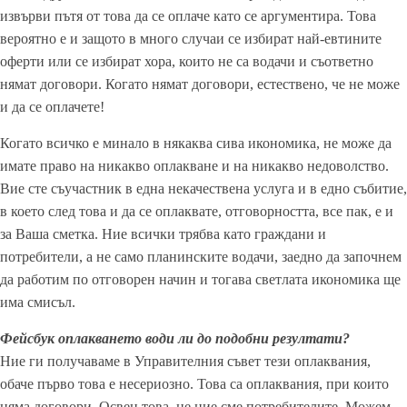
извърви пътя от това да се оплаче като се аргументира. Това
вероятно е и защото в много случаи се избират най-евтините
оферти или се избират хора, които не са водачи и съответно
нямат договори. Когато нямат договори, естествено, че не може
и да се оплачете!
Когато всичко е минало в някаква сива икономика, не може да
имате право на никакво оплакване и на никакво недоволство.
Вие сте съучастник в една некачествена услуга и в едно събитие,
в което след това и да се оплаквате, отговорността, все пак, е и
за Ваша сметка. Ние всички трябва като граждани и
потребители, а не само планинските водачи, заедно да започнем
да работим по отговорен начин и тогава светлата икономика ще
има смисъл.
Фейсбук оплакването води ли до подобни резултати?
Ние ги получаваме в Управителния съвет тези оплаквания,
обаче първо това е несериозно. Това са оплаквания, при които
няма договори. Освен това, не ние сме потребителите. Можем