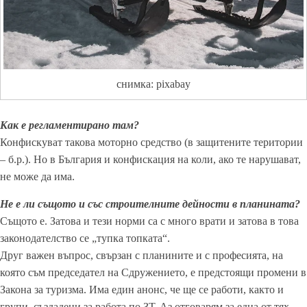
снимка: pixabay
Как е регламентирано там?
Конфискуват такова моторно средство (в защитените територии
– б.р.). Но в България и конфискация на коли, ако те нарушават,
не може да има.
Не е ли същото и със строителните дейности в планината?
Същото е. Затова и тези норми са с много врати и затова в това
законодателство се „тупка топката“.
Друг важен въпрос, свързан с планините и с професията, на
която съм председател на Сдружението, е предстоящи промени в
Закона за туризма. Има един анонс, че ще се работи, както и
групи, създадени за работа по ЗТ. Аз отговарям за една от тях,