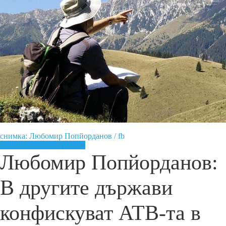
снимка: Любомир Попйорданов / fb
Видео
Личности
Туризъм
Любомир Попйорданов:
В другите държави
конфискуват АТВ-та в