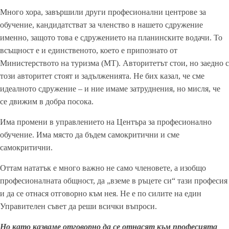
Много хора, завършили други професионални центрове за
обучение, кандидатстват за членство в нашето сдружение
именно, защото това е сдружението на планинските водачи. То
всъщност е и единственото, което е припознато от
Министерството на туризма (МТ). Авторитетът стои, но заедно с
този авторитет стоят и задълженията. Не бих казал, че сме
идеалното сдружение – и ние имаме затруднения, но мисля, че
се движим в добра посока.
Има промени в управлението на Центъра за професионално
обучение. Има място да бъдем самокритични и сме
самокритични.
Оттам нататък е много важно не само членовете, а изобщо
професионалната общност, да „вземе в ръцете си“ тази професия
и да се отнася отговорно към нея. Не е по силите на един
Управителен съвет да реши всички въпроси.
Но като казваме отговорно да се отнасят към професията