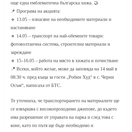
още една емблематична българска хижа. 🤝
📌 Програма на акцията:
🔹 13.05 – изнасяне на необходимите материали и
настаняване
🔹 14.05 – транспорт на най-обемните товари:
фотоволтаична система, строителни материали и
зареждане
🔹 15–16.05 – работа на място в хижата и почистване
📍 Всеки, който желае, може да заповяда на 14 май в
08:30 ч. пред къща за гости „Робин Худ“ в с. Черни
Осъм“, написаха от БТС.
Те уточниха, че транспортирането на материалите ще
се извършва с високопроходими джипове, до където
има разрешение от управата на парка и след това с
коне, като по пътя ще бъде необходимо и