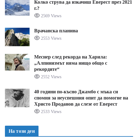
Колко струва да изкачиш Еверест през 2021
г.?
2569 Views
Врачанска планина
2553 Views
Меснер след рекорда на Харила:
„Алпинизмът няма нищо общо с
рекордите“
2552 Views
40 години по-късно Джамбо с мъка си
спомня за неуспешния опит да помогне на
Христо Проданов да слезе от Еверест
2533 Views
На този ден