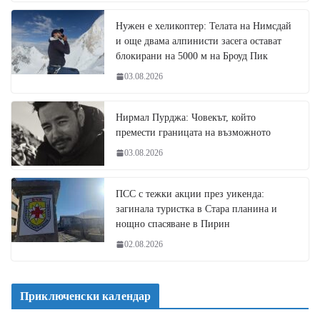
Нужен е хеликоптер: Телата на Нимсдай
и още двама алпинисти засега остават
блокирани на 5000 м на Броуд Пик
03.08.2026
Нирмал Пурджа: Човекът, който
премести границата на възможното
03.08.2026
ПСС с тежки акции през уикенда:
загинала туристка в Стара планина и
нощно спасяване в Пирин
02.08.2026
Приключенски календар