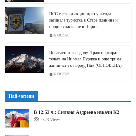
ПСС с тежки акции през уикенда:
загинала туристка в Стара планина и
нощно спасяване в Пирин
02.08.2026
Последен път надолу: Транспортират
телата на Нирмал Пурджа и още трима
алпинисти от Броуд Пик (ОБНОВЕНА)
02.08.2026
Най-четени
В 12:53 ч.: Силвия Аздреева изкачи К2
2823 Views