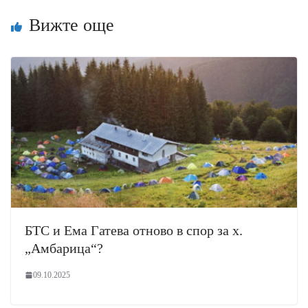
Вижте още
БТС и Ема Гатева отново в спор за х.
„Амбарица“?
09.10.2025