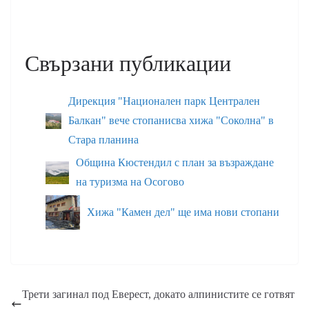
Свързани публикации
Дирекция "Национален парк Централен
Балкан" вече стопанисва хижа "Соколна" в
Стара планина
Община Кюстендил с план за възраждане
на туризма на Осогово
Хижа "Камен дел" ще има нови стопани
Трети загинал под Еверест, докато алпинистите се готвят