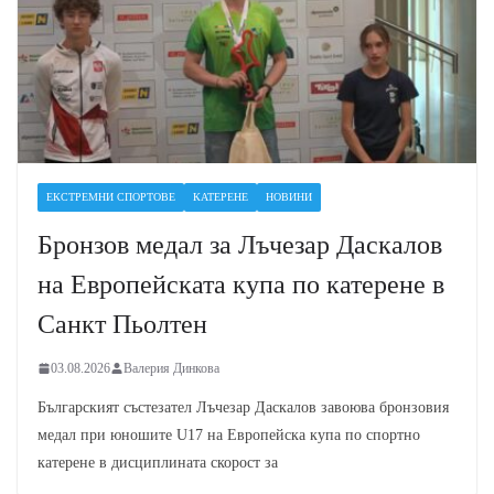
ЕКСТРЕМНИ СПОРТОВЕ
КАТЕРЕНЕ
НОВИНИ
Бронзов медал за Лъчезар Даскалов
на Европейската купа по катерене в
Санкт Пьолтен
03.08.2026
Валерия Динкова
Българският състезател Лъчезар Даскалов завоюва бронзовия
медал при юношите U17 на Европейска купа по спортно
катерене в дисциплината скорост за