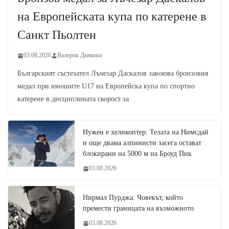
на Европейската купа по катерене в
Санкт Пьолтен
03.08.2026
Валерия Динкова
Българският състезател Лъчезар Даскалов завоюва бронзовия
медал при юношите U17 на Европейска купа по спортно
катерене в дисциплината скорост за
Нужен е хеликоптер: Телата на Нимсдай
и още двама алпинисти засега остават
блокирани на 5000 м на Броуд Пик
03.08.2026
Нирмал Пурджа: Човекът, който
премести границата на възможното
03.08.2026