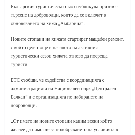
Българския туристически съюз публикува призив с
търсене на доброволци, които да се включат в
обновяването на хижа „Амбарица“.
Новите стопани на хижата стартират мащабен ремонт,
с който целят още в началото на активния
туристически сезон хижата отново да посреща
туристи.
БТС съобщи, че съдейства с координацията с
администрацията на Национален парк „Централен
Балкан“ и с организацията по набирането на
доброволци.
„От името на новите стопани каним всеки който
желаее да помогне за подобряването на условията в