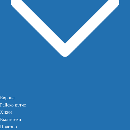
Европа
Райско кътче
Хижи
Екопътеки
Полезно