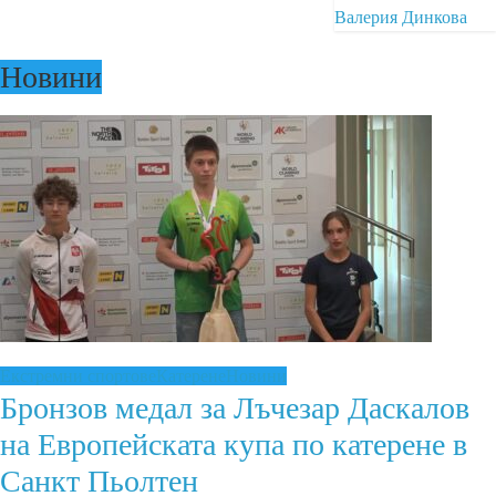
Валерия Динкова
Новини
Екстремни спортове
Катерене
Новини
Бронзов медал за Лъчезар Даскалов
на Европейската купа по катерене в
Санкт Пьолтен