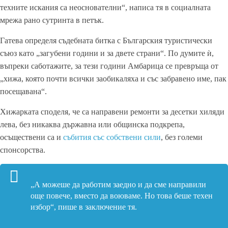
техните искания са неоснователни“, написа тя в социалната
мрежа рано сутринта в петък.
Гатева определя съдебната битка с Българския туристически
съюз като „загубени години и за двете страни“. По думите ѝ,
въпреки саботажите, за тези години Амбарица се превръща от
„хижа, която почти всички заобикаляха и със забравено име, пак
посещавана“.
Хижарката споделя, че са направени ремонти за десетки хиляди
лева, без никаква държавна или общинска подкрепа,
осъществени са и
събития със собствени сили
, без големи
спонсорства.
„А можеше да работим заедно и да сме направили
още повече, вместо да воюваме. Но това беше техен
избор“, пише в заключение тя.