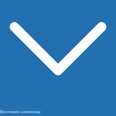
Височинен алпинизъм