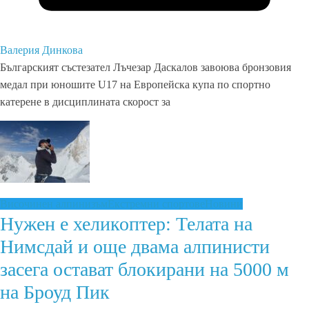
Валерия Динкова
Българският състезател Лъчезар Даскалов завоюва бронзовия
медал при юношите U17 на Европейска купа по спортно
катерене в дисциплината скорост за
Височинен алпинизъм
Екстремни спортове
Новини
Нужен е хеликоптер: Телата на
Нимсдай и още двама алпинисти
засега остават блокирани на 5000 м
на Броуд Пик