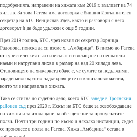
подобренията, направени на хижата към 2019 г. възлизат на 74
хил. лв. За това Гатева има договорка с бившия Изпълнителен
секретар на БТС Венцислав Удев, както и разговори с него
договорът ѝ да бъде удължен с още 5 години.
През 2019 година, БТС, чрез новия си секретар Зорница
Радонова, поиска да си вземе х. „Амбарица“. В писмо до Гатева
от туристическия съюз изискват и изплащане на неплатени
наеми и натрупани лихви в размер на над 20 хиляди лева.
Становището на хижарката обаче е, че сумите са недължими,
заради многократно надхвърлящите ги капиталовложения,
които тя е направила в хижата.
Така се стигна до съдебно дело, което БТС
заведе в Троянския
районен съд
през 2020 г. Искът на БТС беше за освобождаване
на хижата и за изплащане на обезщетение за пропуснатите
ползи. Почти три години по-късно и няколко инстанции, съдът
се произнесе в полза на Гатева. Хижа „Амбарица“ остава в
добри ръце!