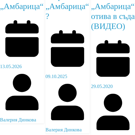
„Амбарица“
„Амбарица“
„Амбарица“
?
отива в съда
(ВИДЕО)
13.05.2026
09.10.2025
29.05.2020
Валерия Динкова
Валерия Динкова