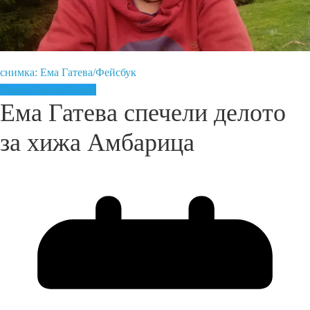
снимка: Ема Гатева/Фейсбук
Видео
Новини
Хижи
Ема Гатева спечели делото
за хижа Амбарица