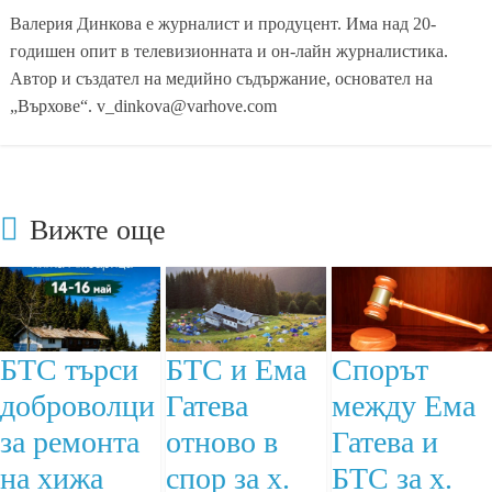
Валерия Динкова е журналист и продуцент. Има над 20-
годишен опит в телевизионната и он-лайн журналистика.
Автор и създател на медийно съдържание, основател на
„Върхове“. v_dinkova@varhove.com
Вижте още
БТС търси
БТС и Ема
Спорът
доброволци
Гатева
между Ема
за ремонта
отново в
Гатева и
на хижа
спор за х.
БТС за х.