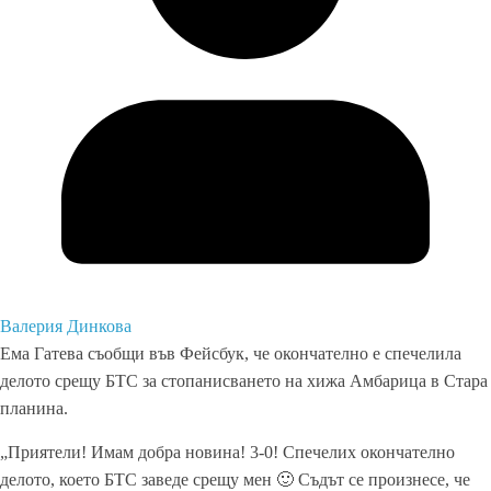
Валерия Динкова
Ема Гатева съобщи във Фейсбук, че окончателно е спечелила
делото срещу БТС за стопанисването на хижа Амбарица в Стара
планина.
„Приятели! Имам добра новина! 3-0! Спечелих окончателно
делото, което БТС заведе срещу мен 🙂 Съдът се произнесе, че