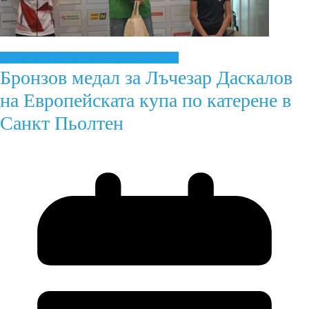
Екстремни спортове
Катерене
Новини
Бронзов медал за Лъчезар Даскалов
на Европейската купа по катерене в
Санкт Пьолтен