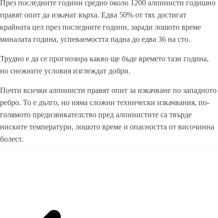
През последните години средно около 1200 алпинисти годишно
правят опит да изкачат върха. Едва 50% от тях достигат
крайната цел през последните години, заради лошото време
миналата година, успеваемостта падна до едва 36 на сто.
Трудно е да се прогнозира какво ще бъде времето тази година,
но снежните условия изглеждат добри.
Почти всички алпинисти правят опит за изкачване по западното
ребро. То е дълго, но няма сложни технически изкачвания, по-
голямото предизвикателство пред алпинистите са твърде
ниските температури, лошото време и опасността от височинна
болест.