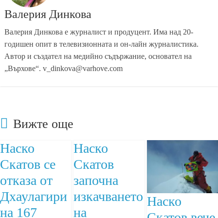
Валерия Динкова
Валерия Динкова е журналист и продуцент. Има над 20-
годишен опит в телевизионната и он-лайн журналистика.
Автор и създател на медийно съдържание, основател на
„Върхове“. v_dinkova@varhove.com
Вижте още
Наско
Наско
Скатов се
Скатов
отказа от
започна
Дхаулагири
изкачването
Наско
на 167
на
Скатов вече