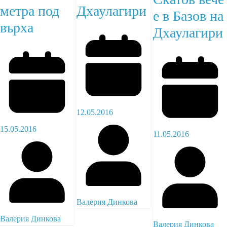
метра под
Дхаулагири
е в Базов на
върха
Дхаулагири
12.05.2016
15.05.2016
11.05.2016
Валерия Динкова
Валерия Динкова
Валерия Динкова