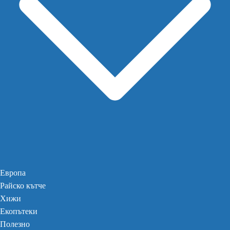
Европа
Райско кътче
Хижи
Екопътеки
Полезно