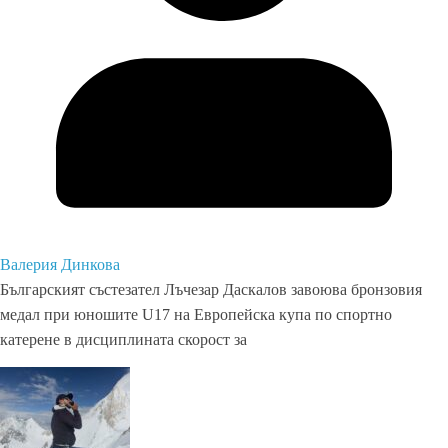
Валерия Динкова
Българският състезател Лъчезар Даскалов завоюва бронзовия
медал при юношите U17 на Европейска купа по спортно
катерене в дисциплината скорост за