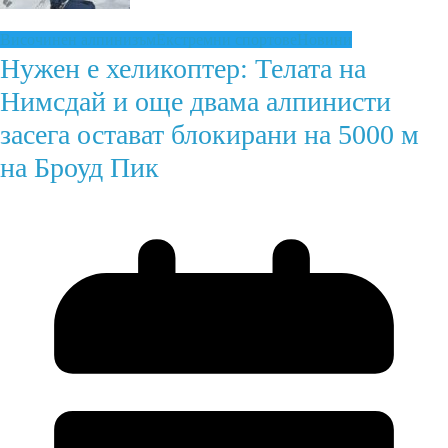
Височинен алпинизъм
Екстремни спортове
Новини
Нужен е хеликоптер: Телата на
Нимсдай и още двама алпинисти
засега остават блокирани на 5000 м
на Броуд Пик