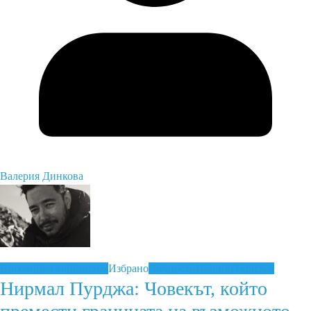
Валерия Динкова
Височинен алпинизъм
Избрано
Личности
Новини
Туризъм
Нирмал Пурджа: Човекът, който