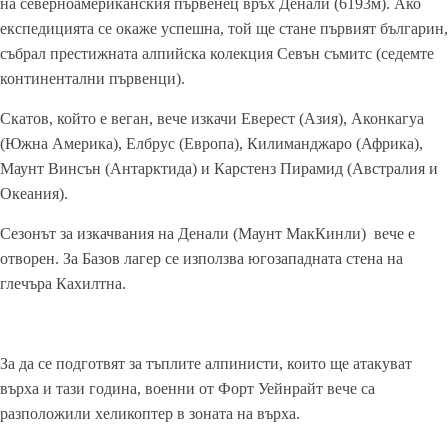
на северноамериканския първенец връх Денали (6193м). Ако
експедицията се окаже успешна, той ще стане първият българин,
събрал престижната алпийска колекция Севън съмитс (седемте
континентални първенци).
Скатов, който е веган, вече изкачи Еверест (Азия), Аконкагуа
(Южна Америка), Елбрус (Европа), Килиманджаро (Африка),
Маунт Винсън (Антарктида) и Карстенз Пирамид (Австралия и
Океания).
Сезонът за изкачвания на Денали (Маунт МакКинли)
вече е
отворен. За Базов лагер се използва югозападната стена на
глечъра Кахилтна.
За да се подготвят за тъплите алпинисти, които ще атакуват
върха и тази година, военни от Форт Уейнрайт вече са
разположили хеликоптер в зоната на върха.