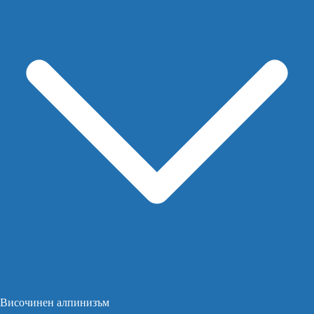
Височинен алпинизъм