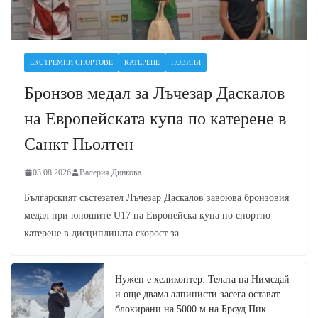
ЕКСТРЕМНИ СПОРТОВЕ
КАТЕРЕНЕ
НОВИНИ
Бронзов медал за Лъчезар Даскалов
на Европейската купа по катерене в
Санкт Пьолтен
03.08.2026
Валерия Динкова
Българският състезател Лъчезар Даскалов завоюва бронзовия
медал при юношите U17 на Европейска купа по спортно
катерене в дисциплината скорост за
Нужен е хеликоптер: Телата на Нимсдай
и още двама алпинисти засега остават
блокирани на 5000 м на Броуд Пик