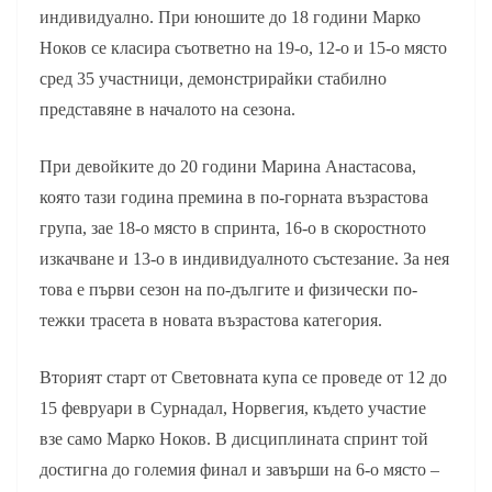
индивидуално. При юношите до 18 години Марко
Ноков се класира съответно на 19-о, 12-о и 15-о място
сред 35 участници, демонстрирайки стабилно
представяне в началото на сезона.
При девойките до 20 години Марина Анастасова,
която тази година премина в по-горната възрастова
група, зае 18-о място в спринта, 16-о в скоростното
изкачване и 13-о в индивидуалното състезание. За нея
това е първи сезон на по-дългите и физически по-
тежки трасета в новата възрастова категория.
Вторият старт от Световната купа се проведе от 12 до
15 февруари в Сурнадал, Норвегия, където участие
взе само Марко Ноков. В дисциплината спринт той
достигна до големия финал и завърши на 6-о място –