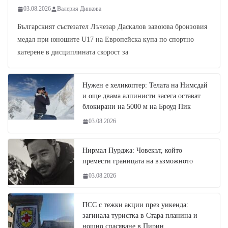
03.08.2026
Валерия Динкова
Българският състезател Лъчезар Даскалов завоюва бронзовия
медал при юношите U17 на Европейска купа по спортно
катерене в дисциплината скорост за
Нужен е хеликоптер: Телата на Нимсдай
и още двама алпинисти засега остават
блокирани на 5000 м на Броуд Пик
03.08.2026
Нирмал Пурджа: Човекът, който
премести границата на възможното
03.08.2026
ПСС с тежки акции през уикенда:
загинала туристка в Стара планина и
нощно спасяване в Пирин