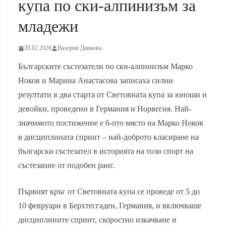
купа по ски-алпинизъм за
младежи
20.02.2026
Валерия Динкова
Българските състезатели по ски-алпинизъм Марко
Ноков и Марина Анастасова записаха силни
резултати в два старта от Световната купа за юноши и
девойки, проведени в Германия и Норвегия. Най-
значимото постижение е 6-ото място на Марко Ноков
в дисциплината спринт – най-доброто класиране на
български състезател в историята на този спорт на
състезание от подобен ранг.
Първият кръг от Световната купа се проведе от 5 до
10 февруари в Берхтесгаден, Германия, и включваше
дисциплините спринт, скоростно изкачване и