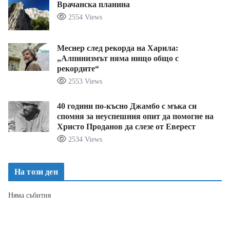
Врачанска планина
2554 Views
Меснер след рекорда на Харила:
„Алпинизмът няма нищо общо с
рекордите“
2553 Views
40 години по-късно Джамбо с мъка си
спомня за неуспешния опит да помогне на
Христо Проданов да слезе от Еверест
2534 Views
На този ден
Няма събития