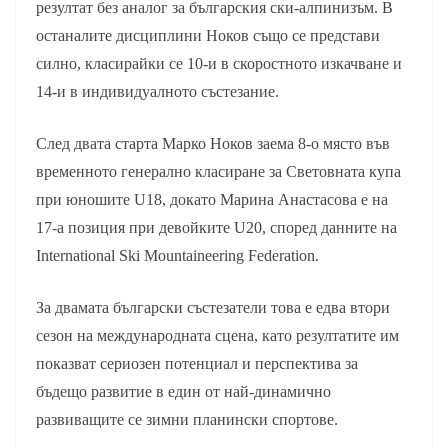
резултат без аналог за българския ски-алпинизъм. В
останалите дисциплини Ноков също се представи
силно, класирайки се 10-и в скоростното изкачване и
14-и в индивидуалното състезание.
След двата старта Марко Ноков заема 8-о място във
временното генерално класиране за Световната купа
при юношите U18, докато Марина Анастасова е на
17-а позиция при девойките U20, според данните на
International Ski Mountaineering Federation.
За двамата български състезатели това е едва втори
сезон на международната сцена, като резултатите им
показват сериозен потенциал и перспектива за
бъдещо развитие в един от най-динамично
развиващите се зимни планински спортове.