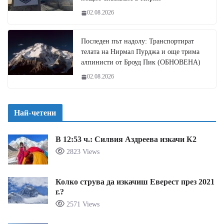
02.08.2026
Последен път надолу: Транспортират
телата на Нирмал Пурджа и още трима
алпинисти от Броуд Пик (ОБНОВЕНА)
02.08.2026
Най-четени
В 12:53 ч.: Силвия Аздреева изкачи К2
2823 Views
Колко струва да изкачиш Еверест през 2021
г.?
2571 Views