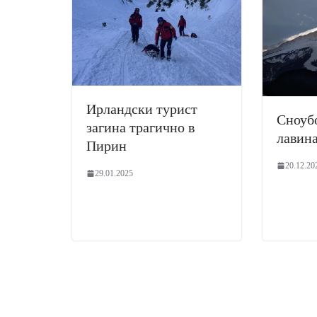
Ирландски турист
Сноубо
загина трагично в
лавина
Пирин
20.12.20
29.01.2025