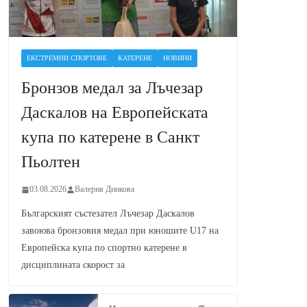
ЕКСТРЕМНИ СПОРТОВЕ
КАТЕРЕНЕ
НОВИНИ
Бронзов медал за Лъчезар
Даскалов на Европейската
купа по катерене в Санкт
Пьолтен
03.08.2026
Валерия Динкова
Българският състезател Лъчезар Даскалов
завоюва бронзовия медал при юношите U17 на
Европейска купа по спортно катерене в
дисциплината скорост за