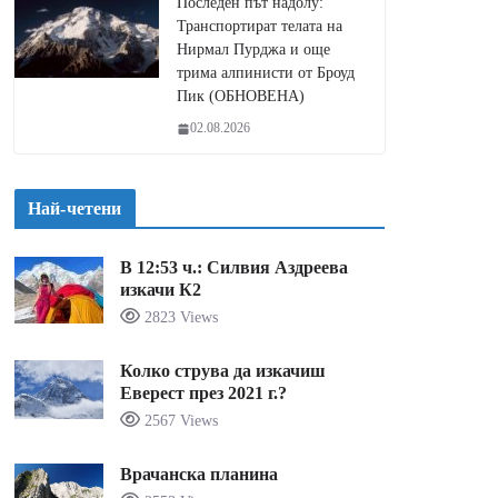
Последен път надолу:
Транспортират телата на
Нирмал Пурджа и още
трима алпинисти от Броуд
Пик (ОБНОВЕНА)
02.08.2026
Най-четени
В 12:53 ч.: Силвия Аздреева
изкачи К2
2823 Views
Колко струва да изкачиш
Еверест през 2021 г.?
2567 Views
Врачанска планина