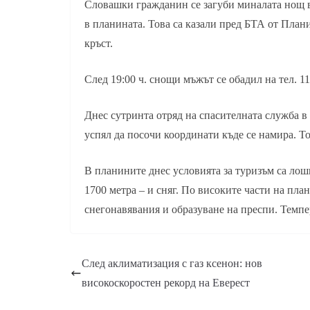
Словашки гражданин се загуби миналата нощ в
в планината. Това са казали пред БТА от План
кръст.
След 19:00 ч. снощи мъжът се обадил на тел. 11
Днес сутринта отряд на спасителната служба в
успял да посочи координати къде се намира. То
В планините днес условията за туризъм са лош
1700 метра – и сняг. По високите части на пла
снегонавявания и образуване на преспи. Темпе
След аклиматизация с газ ксенон: нов
високоскоростен рекорд на Еверест