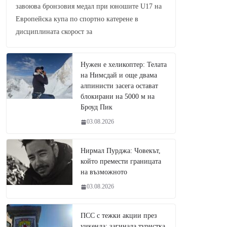
завоюва бронзовия медал при юношите U17 на
Европейска купа по спортно катерене в
дисциплината скорост за
Нужен е хеликоптер: Телата
на Нимсдай и още двама
алпинисти засега остават
блокирани на 5000 м на
Броуд Пик
03.08.2026
Нирмал Пурджа: Човекът,
който премести границата
на възможното
03.08.2026
ПСС с тежки акции през
уикенда: загинала туристка