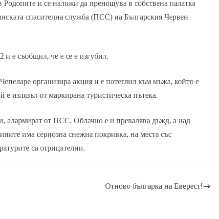
 Родопите и се наложи да пренощува в собствена палатка
инската спасителна служба (ПСС) на Българския Червен
2 и е съобщил, че е се е изгубил.
 Чепеларе организира акция и е потеглил към мъжа, който е
й е излязъл от маркирана туристическа пътека.
и, алармират от ПСС. Облачно е и превалява дъжд, а над
нините има сериозна снежна покривка, на места със
ратурите са отрицателни.
Отново българка на Еверест!