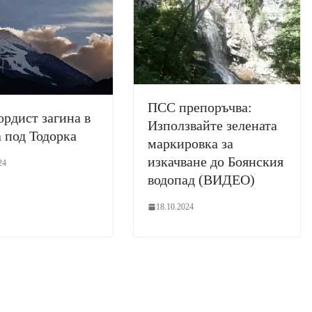
ПСС препоръчва:
рдист загина в
Използвайте зелената
 под Тодорка
маркировка за
изкачване до Боянския
24
водопад (ВИДЕО)
18.10.2024