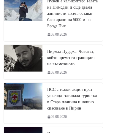
Нужен е хеликоптер: Телата
на Нимсдай и още двама
алпинисти засега остават
блокирани на 5000 м на
Броуд Пик
03.08.2026
Нирмал Пурджа: Човекът,
който премести границата
на възможното
03.08.2026
ПСС с тежки акции през
уикенда: загинала туристка
в Стара планина и нощно
спасяване в Пирин
02.08.2026