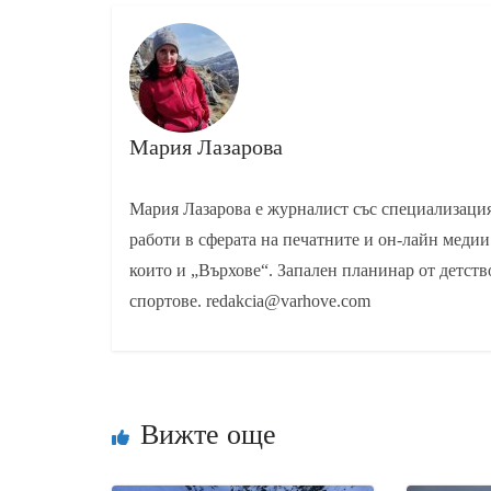
Мария Лазарова
Мария Лазарова е журналист със специализаци
работи в сферата на печатните и он-лайн медии
които и „Върхове“. Запален планинар от детств
спортове. redakcia@varhove.com
Вижте още