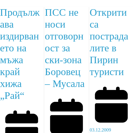
Продълж
ПСС не
Открити
ава
носи
са
издирван
отговорн
пострада
ето на
ост за
лите в
мъжа
ски-зона
Пирин
край
Боровец
туристи
хижа
– Мусала
„Рай“
03.12.2009