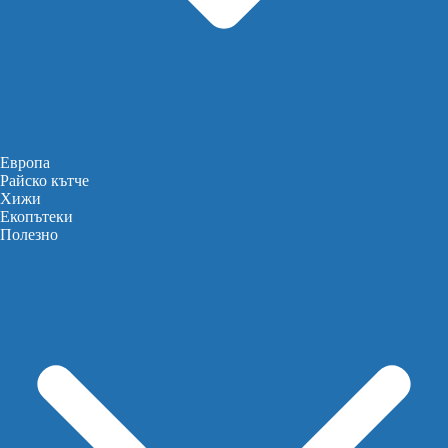
Европа
Райско кътче
Хижи
Екопътеки
Полезно