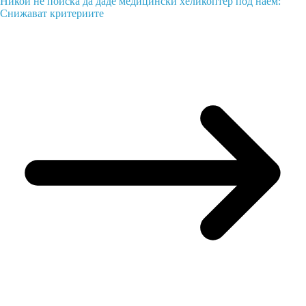
Никой не поиска да даде медицински хеликоптер под наем:
Снижават критериите