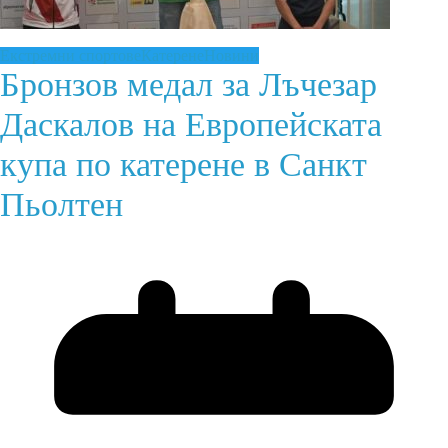
Екстремни спортове
Катерене
Новини
Бронзов медал за Лъчезар
Даскалов на Европейската
купа по катерене в Санкт
Пьолтен