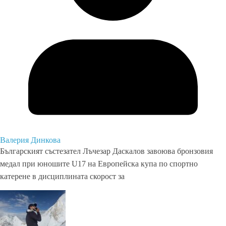
Валерия Динкова
Българският състезател Лъчезар Даскалов завоюва бронзовия
медал при юношите U17 на Европейска купа по спортно
катерене в дисциплината скорост за