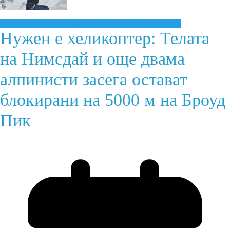
Височинен алпинизъм
Екстремни спортове
Новини
Нужен е хеликоптер: Телата
на Нимсдай и още двама
алпинисти засега остават
блокирани на 5000 м на Броуд
Пик