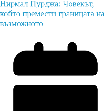
Нирмал Пурджа: Човекът,
който премести границата на
възможното