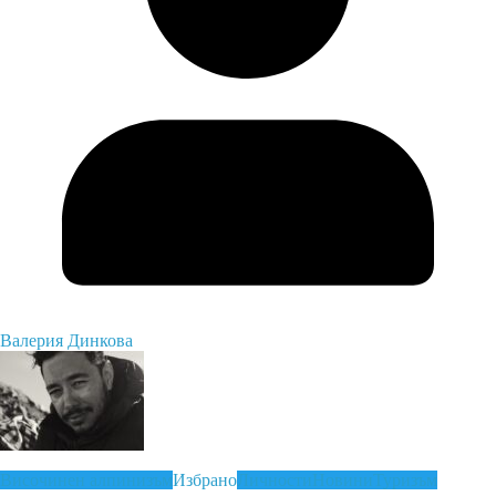
Валерия Динкова
Височинен алпинизъм
Избрано
Личности
Новини
Туризъм