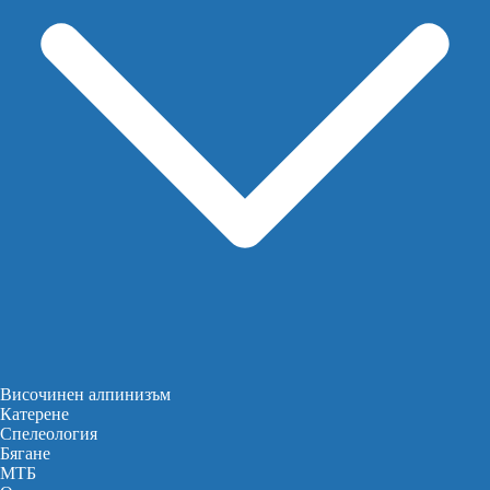
Височинен алпинизъм
Катерене
Спелеология
Бягане
МТБ