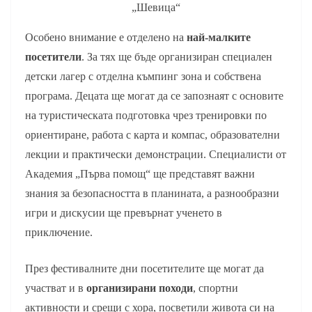
„Шевица“
Особено внимание е отделено на
най-малките
посетители
. За тях ще бъде организиран специален
детски лагер с отделна къмпинг зона и собствена
програма. Децата ще могат да се запознаят с основите
на туристическата подготовка чрез тренировки по
ориентиране, работа с карта и компас, образователни
лекции и практически демонстрации. Специалисти от
Академия „Първа помощ“ ще представят важни
знания за безопасността в планината, а разнообразни
игри и дискусии ще превърнат ученето в
приключение.
През фестивалните дни посетителите ще могат да
участват и в
организирани походи
, спортни
активности и срещи с хора, посветили живота си на