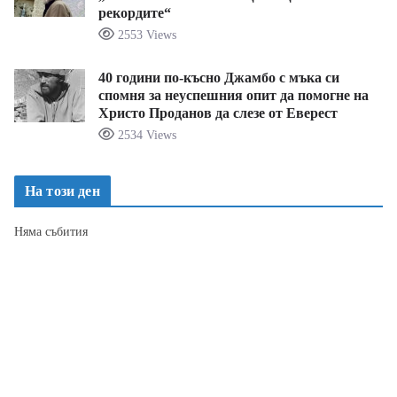
рекордите“
2553 Views
40 години по-късно Джамбо с мъка си
спомня за неуспешния опит да помогне на
Христо Проданов да слезе от Еверест
2534 Views
На този ден
Няма събития