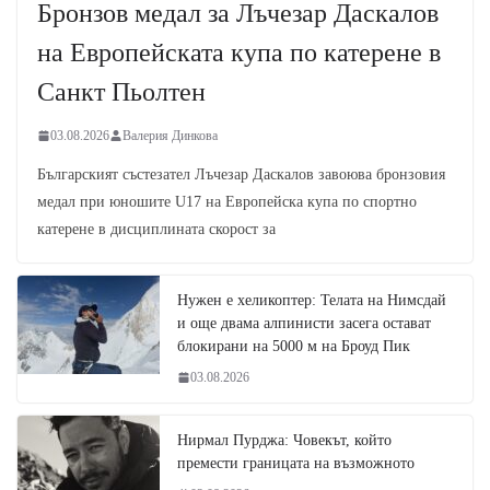
Бронзов медал за Лъчезар Даскалов
на Европейската купа по катерене в
Санкт Пьолтен
03.08.2026
Валерия Динкова
Българският състезател Лъчезар Даскалов завоюва бронзовия
медал при юношите U17 на Европейска купа по спортно
катерене в дисциплината скорост за
Нужен е хеликоптер: Телата на Нимсдай
и още двама алпинисти засега остават
блокирани на 5000 м на Броуд Пик
03.08.2026
Нирмал Пурджа: Човекът, който
премести границата на възможното