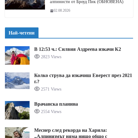
алпинисти от Броуд Пик (ОБНОВЕНА)
02.08.2026
Най-четени
В 12:53 ч.: Силвия Аздреева изкачи К2
2823 Views
Колко струва да изкачиш Еверест през 2021
г.?
2571 Views
Врачанска планина
2554 Views
Меснер след рекорда на Харила:
„Алпинизмът няма нищо общо с