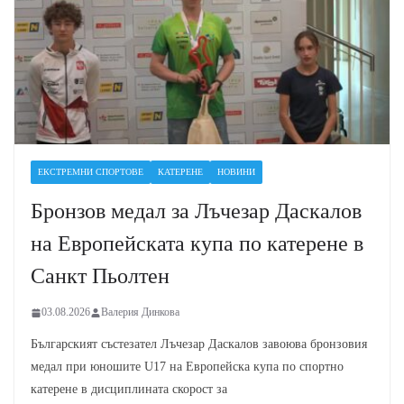
ЕКСТРЕМНИ СПОРТОВЕ
КАТЕРЕНЕ
НОВИНИ
Бронзов медал за Лъчезар Даскалов
на Европейската купа по катерене в
Санкт Пьолтен
03.08.2026
Валерия Динкова
Българският състезател Лъчезар Даскалов завоюва бронзовия
медал при юношите U17 на Европейска купа по спортно
катерене в дисциплината скорост за