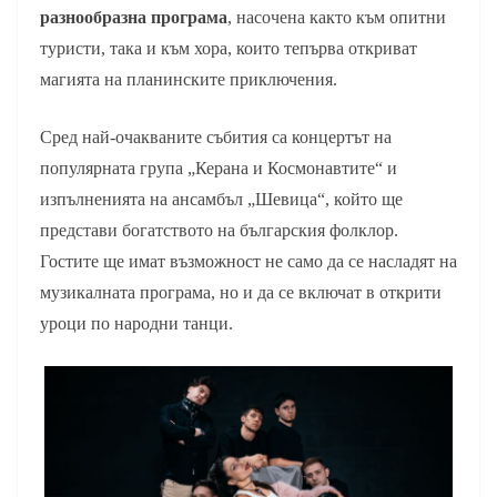
разнообразна програма
, насочена както към опитни
туристи, така и към хора, които тепърва откриват
магията на планинските приключения.
Сред най-очакваните събития са концертът на
популярната група „Керана и Космонавтите“ и
изпълненията на ансамбъл „Шевица“, който ще
представи богатството на българския фолклор.
Гостите ще имат възможност не само да се насладят на
музикалната програма, но и да се включат в открити
уроци по народни танци.