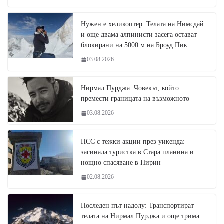
Нужен е хеликоптер: Телата на Нимсдай
и още двама алпинисти засега остават
блокирани на 5000 м на Броуд Пик
03.08.2026
Нирмал Пурджа: Човекът, който
премести границата на възможното
03.08.2026
ПСС с тежки акции през уикенда:
загинала туристка в Стара планина и
нощно спасяване в Пирин
02.08.2026
Последен път надолу: Транспортират
телата на Нирмал Пурджа и още трима