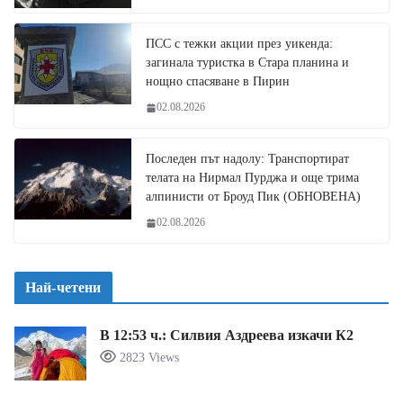
ПСС с тежки акции през уикенда:
загинала туристка в Стара планина и
нощно спасяване в Пирин
02.08.2026
Последен път надолу: Транспортират
телата на Нирмал Пурджа и още трима
алпинисти от Броуд Пик (ОБНОВЕНА)
02.08.2026
Най-четени
В 12:53 ч.: Силвия Аздреева изкачи К2
2823 Views