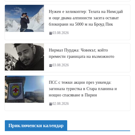
Нужен е хеликоптер: Телата на Нимсдай
и още двама алпинисти засега остават
блокирани на 5000 м на Броуд Пик
03.08.2026
Нирмал Пурджа: Човекът, който
премести границата на възможното
03.08.2026
ПСС с тежки акции през уикенда:
загинала туристка в Стара планина и
нощно спасяване в Пирин
02.08.2026
Приключенски календар