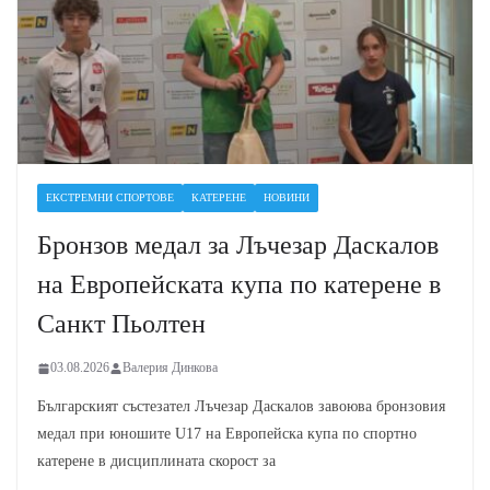
ЕКСТРЕМНИ СПОРТОВЕ
КАТЕРЕНЕ
НОВИНИ
Бронзов медал за Лъчезар Даскалов
на Европейската купа по катерене в
Санкт Пьолтен
03.08.2026
Валерия Динкова
Българският състезател Лъчезар Даскалов завоюва бронзовия
медал при юношите U17 на Европейска купа по спортно
катерене в дисциплината скорост за