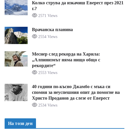
Колко струва да изкачиш Еверест през 2021
г.?
2571 Views
Врачанска планина
2554 Views
Меснер след рекорда на Харила:
„Алпинизмът няма нищо общо с
рекордите“
2553 Views
40 години по-късно Джамбо с мъка си
спомня за неуспешния опит да помогне на
Христо Проданов да слезе от Еверест
2534 Views
На този ден