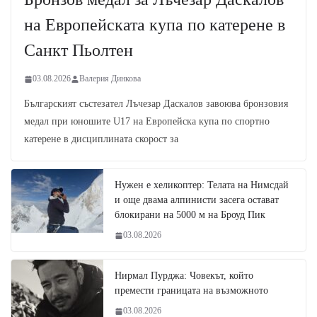
на Европейската купа по катерене в
Санкт Пьолтен
03.08.2026
Валерия Динкова
Българският състезател Лъчезар Даскалов завоюва бронзовия
медал при юношите U17 на Европейска купа по спортно
катерене в дисциплината скорост за
Нужен е хеликоптер: Телата на Нимсдай
и още двама алпинисти засега остават
блокирани на 5000 м на Броуд Пик
03.08.2026
Нирмал Пурджа: Човекът, който
премести границата на възможното
03.08.2026