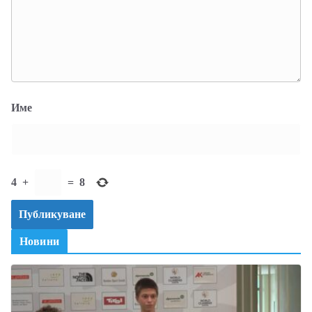
Име
4
+
=
8
Новини