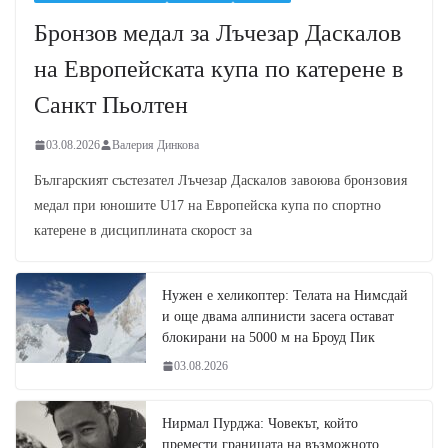
Бронзов медал за Лъчезар Даскалов
на Европейската купа по катерене в
Санкт Пьолтен
03.08.2026
Валерия Динкова
Българският състезател Лъчезар Даскалов завоюва бронзовия
медал при юношите U17 на Европейска купа по спортно
катерене в дисциплината скорост за
Нужен е хеликоптер: Телата на Нимсдай
и още двама алпинисти засега остават
блокирани на 5000 м на Броуд Пик
03.08.2026
Нирмал Пурджа: Човекът, който
премести границата на възможното