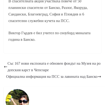
В спасителната акция участваха повече от 50
планински спасители от Банско, Разлог, Якоруда,
Сандански, Благоевград, София и Пловдив и 6
спасителни служебни кучета на ПСС.
Виктор Гърдев е бил учител по сноуборд миналата
година в Банско.
Със 167 нови експоната е обновен фондът на Музея на ро
допския карст в Чепеларе
Официална информация на ПСС за лавината над Банско