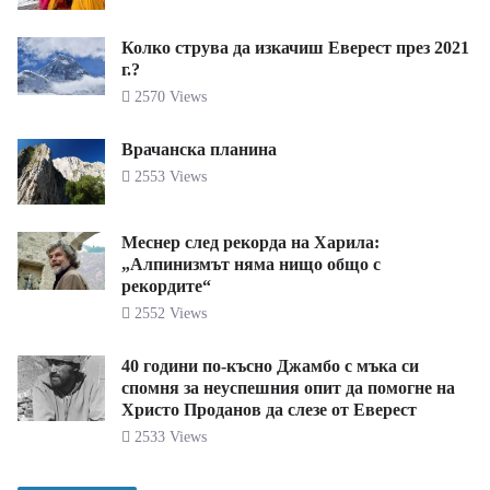
Колко струва да изкачиш Еверест през 2021
г.?
2570 Views
Врачанска планина
2553 Views
Меснер след рекорда на Харила:
„Алпинизмът няма нищо общо с
рекордите“
2552 Views
40 години по-късно Джамбо с мъка си
спомня за неуспешния опит да помогне на
Христо Проданов да слезе от Еверест
2533 Views