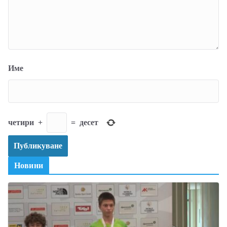
Име
четири
+
=
десет
Новини