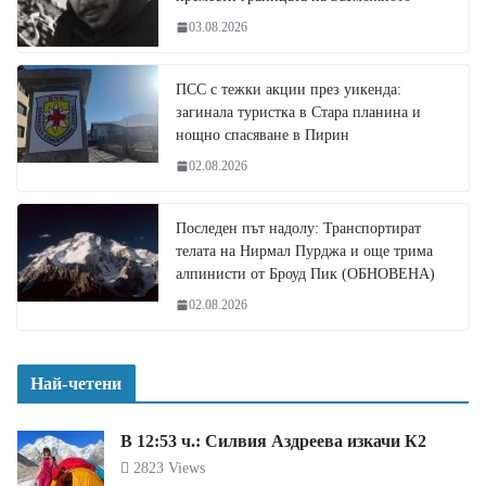
03.08.2026
ПСС с тежки акции през уикенда:
загинала туристка в Стара планина и
нощно спасяване в Пирин
02.08.2026
Последен път надолу: Транспортират
телата на Нирмал Пурджа и още трима
алпинисти от Броуд Пик (ОБНОВЕНА)
02.08.2026
Най-четени
В 12:53 ч.: Силвия Аздреева изкачи К2
2823 Views