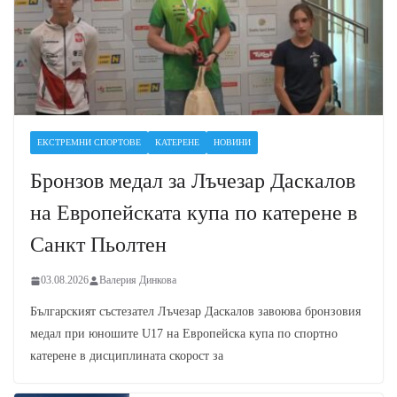
ЕКСТРЕМНИ СПОРТОВЕ
КАТЕРЕНЕ
НОВИНИ
Бронзов медал за Лъчезар Даскалов
на Европейската купа по катерене в
Санкт Пьолтен
03.08.2026
Валерия Динкова
Българският състезател Лъчезар Даскалов завоюва бронзовия
медал при юношите U17 на Европейска купа по спортно
катерене в дисциплината скорост за