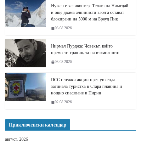
Нужен е хеликоптер: Телата на Нимсдай
и още двама алпинисти засега остават
блокирани на 5000 м на Броуд Пик
03.08.2026
Нирмал Пурджа: Човекът, който
премести границата на възможното
03.08.2026
ПСС с тежки акции през уикенда:
загинала туристка в Стара планина и
нощно спасяване в Пирин
02.08.2026
Приключенски календар
август, 2026