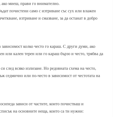
, ако миеш, прави го внимателно.
ъдат почистени само с изтриване със сух или влажен
четкване, изтриване и смазване, за да останат в добро
 зависимост колко често го караш. С други думи, ако
н или кален терен или го караш бързо и често, трябва да
и след всяко излизане. Но редовната схема на често,
ж седмично или по-често в зависимост от честотата на
лосипеда зависи от частите, които почистваш и
к списък на основните неща, които са ти нужни: