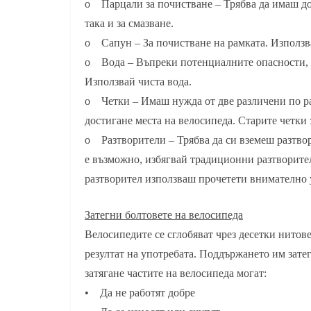
o Парцали за почистване – Трябва да имаш дос
така и за смазване.
o Сапун – За почистване на рамката. Използв
o Вода – Въпреки потенциалните опасности, в
Използвай чиста вода.
o Четки – Имаш нужда от две различени по раз
достигане места на велосипеда. Старите четки з
o Разтворители – Трябва да си вземеш разтвор
е възможно, избягвай традиционни разтворител
разтворител използваш прочетети внимателно 
Затегни болтовете на велосипеда
Велосипедите се сглобяват чрез десетки нитове
резултат на употребата. Поддържането им зате
затягане частите на велосипеда могат:
• Да не работят добре