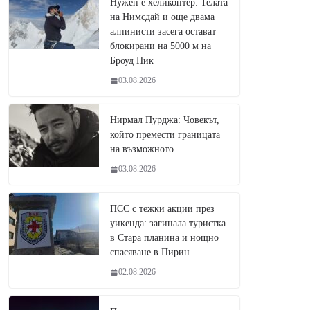
Нужен е хеликоптер: Телата
на Нимсдай и още двама
алпинисти засега остават
блокирани на 5000 м на
Броуд Пик
03.08.2026
Нирмал Пурджа: Човекът,
който премести границата
на възможното
03.08.2026
ПСС с тежки акции през
уикенда: загинала туристка
в Стара планина и нощно
спасяване в Пирин
02.08.2026