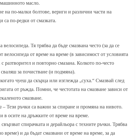
т машинното масло.
не на по-малки болтове, вериги и различни части на
и са по-редки от смазката.
 велосипеда. Тя трябва да бъде смазвана често (за да се
от велосипеда от време на време (в зависимост от условията
а с разтворител и повторно смазана. Колкото по-често
я сваляш за почистване (и подмяна).
когато чуеш да скърца или изглежда „суха.“ Смазвай след
ригата от ръжда. Помни, че честотата на смазване зависи от
екаленото смазване.
а
– Тези ръчки са важни за спиране и промяна на нивото.
и в осите на дръжките от време на време.
свързват спирачката и дерайльора с техните ръчки. Трябва
 време) и да бъдат смазвани от време на време, за да