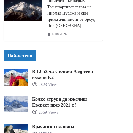
Последен път надолу:
Транспортират телата на
Нирмал Пурджа и още
трима алпинисти от Броуд
Пик (ОБНОВЕНА)
02.08.2026
Най-четени
В 12:53 ч.: Силвия Аздреева
изкачи К2
2823 Views
Колко струва да изкачиш
Еверест през 2021 г.?
2569 Views
Врачанска планина