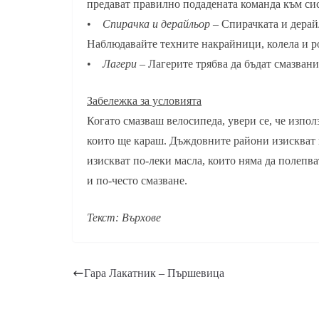
предават правилно подадената команда към си
•
Спирачка и дерайльор
– Спирачката и дерай
Наблюдавайте техните накрайници, колела и рол
•
Лагери
– Лагерите трябва да бъдат смазвани
Забележка за условията
Когато смазваш велосипеда, увери се, че изпо
които ще караш. Дъждовните райони изискват 
изискват по-леки масла, които няма да полепв
и по-често смазване.
Текст: Върхове
Гара Лакатник – Пършевица