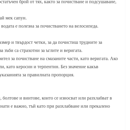
татъчен брой от тях, както за почистване и подсушаване,
ай мек сапун.
одата е полезна за почистването на велосипеда.
мер и твърдост четки, за да почистиш трудните за
а зъби са страхотни за ъглите и веригата.
ител за почистване на смазаните части, като веригата. Ако
и, като керосин и терпентин. Без значение какъв
указанията за правилната пропорция.
, болтове и винтове, които се износват или разхлабват в
гнати е важно, тъй като при разхлабване или прекалено