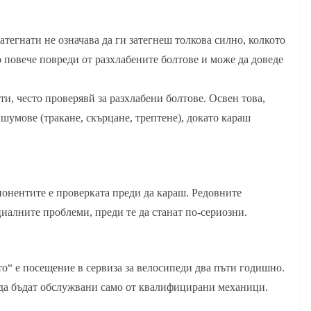
тегнати не означава да ги затегнеш толкова силно, колкото
повече повреди от разхлабените болтове и може да доведе
ти, често проверявй за разхлабени болтове. Освен това,
шумове (тракане, скърцане, трептене), докато караш
онентите е проверката преди да караш. Редовните
иалните проблеми, преди те да станат по-сериозни.
то“ е посещение в сервиза за велосипеди два пъти годишно.
 да бъдат обслужвани само от квалифицирани механици.