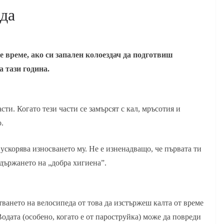
да
де време, ако си запален колоездач да подготвиш
а тази година.
ти. Когато тези части се замърсят с кал, мръсотия и
.
ускорява износването му. Не е изненадващо, че първата ти
ддържането на „добра хигиена”.
ването на велосипеда от това да изстържеш калта от време
Водата (особено, когато е от пароструйка) може да повреди