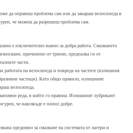
може да оправиш проблема сам или да закараш велосипеда в
игурен, че можеш да разрешиш проблема сам.
мазани е изключително важно за добра работа. Смазването
зносване, причинено от триене, предпазва ги от
талните части.
и работата на велосипеда и повреда на частите (излишния
бразивни частици). Като общо правило, излишният
караш велосипеда.
 запомни реда, в който го правиш. Излишният лубрикант
сигурен, че навсякъде е попил добре.
лзвана предимно за смазване на системата от лагери и