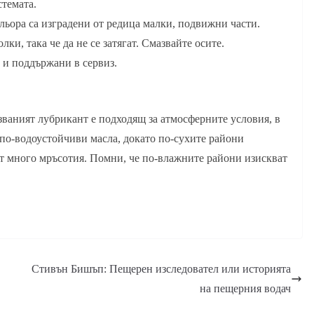
стемата.
льора са изградени от редица малки, подвижни части.
ки, така че да не се затягат. Смазвайте осите.
 и поддържани в сервиз.
лзваният лубрикант е подходящ за атмосферните условия, в
по-водоустойчиви масла, докато по-сухите райони
ат много мръсотия. Помни, че по-влажните райони изискват
Стивън Бишъп: Пещерен изследовател или историята
на пещерния водач