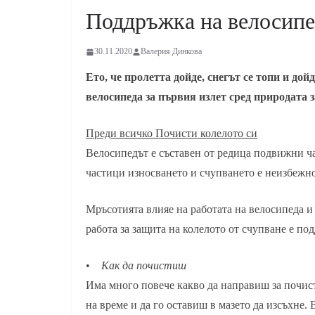
Поддръжка на велосипе
30.11.2020
Валерия Динкова
Ето, че пролетта дойде, снегът се топи и дой
велосипеда за първия излет сред природата з
Преди всичко Почисти колелото си
Велосипедът е съставен от редица пoдвижни час
частици износването и счупването е неизбежно
Мръсотията влияе на работата на велосипеда и 
работа за защита на колелото от счупване е по
•
Как да почистиш
Има много повече какво да направиш за почист
на време и да го оставиш в мазето да изсъхне. 