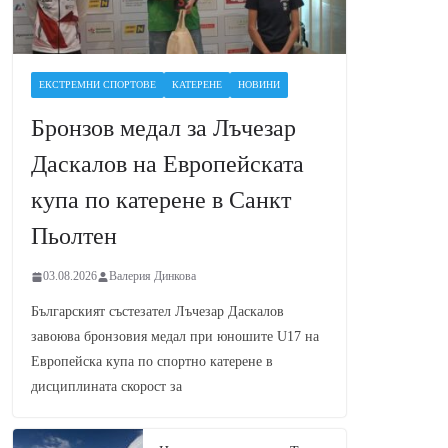
ЕКСТРЕМНИ СПОРТОВЕ
КАТЕРЕНЕ
НОВИНИ
Бронзов медал за Лъчезар
Даскалов на Европейската
купа по катерене в Санкт
Пьолтен
03.08.2026
Валерия Динкова
Българският състезател Лъчезар Даскалов
завоюва бронзовия медал при юношите U17 на
Европейска купа по спортно катерене в
дисциплината скорост за