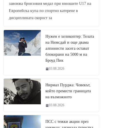
завоюва бронзовия медал при юношите U17 на
Европейска купа по спортно катерене в
дисциплината скорост за
Нужен е хеликоптер: Телата
на Нимсдай и още двама
алпинисти засега остават
блокирани на 5000 м на
Броуд Пик
03.08.2026
Нирмал Пурджа: Човекът,
който премести границата
на възможното
03.08.2026
ПСС с тежки акции през
уикенда: загинала туристка