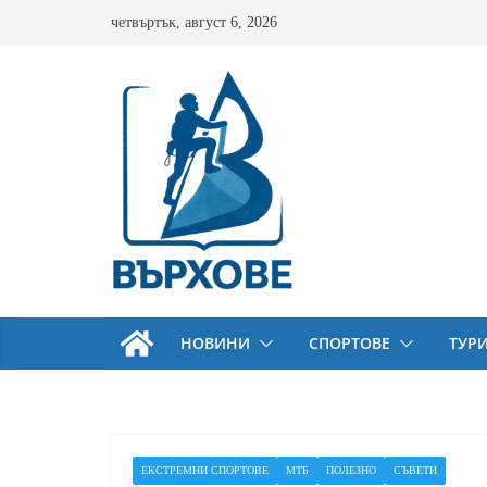
Skip
четвъртък, август 6, 2026
to
content
НОВИНИ
СПОРТОВЕ
ТУР
ЕКСТРЕМНИ СПОРТОВЕ
МТБ
ПОЛЕЗНО
СЪВЕТИ