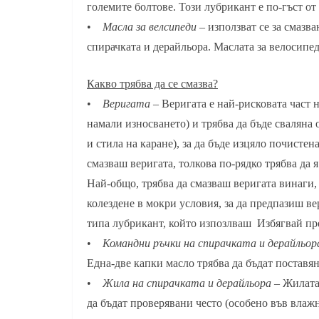
големите болтове. Този лубрикант е по-гъст о
•
Масла за велсипеди
– използват се за смазва
спирачката и дерайльора. Маслата за велосипед
Какво трябва да се смазва?
•
Веригата
– Веригата е най-рисковата част на
намали износването) и трябва да бъде сваляна 
и стила на каране), за да бъде изцяло почистен
смазваш веригата, толкова по-рядко трябва да 
Най-общо, трябва да смазваш веригата винаги, 
колездене в мокри условия, за да предпазиш ве
типа лубрикант, който изпозлваш Избягвай пр
•
Командни ръчки на спирачката и дерайльор
Една-две капки масло трябва да бъдат поставян
•
Жила на спирачката и дерайльора
– Жилата 
да бъдат проверявани често (особено във влажно