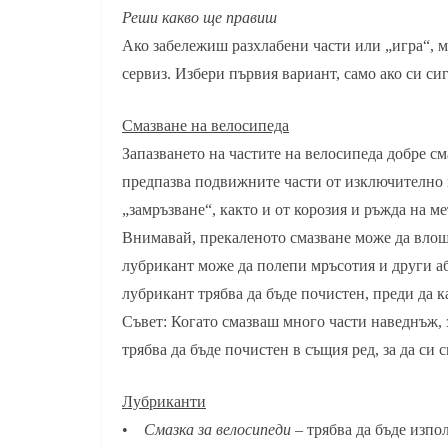
Реши какво ще правиш
Ако забележиш разхлабени части или „игра“, 
сервиз. Избери първия вариант, само ако си с
Смазване на велосипеда
Запазването на частите на велосипеда добре с
предпазва подвижните части от изключително и
„замръзване“, както и от корозия и ръжда на ме
Внимавай, прекаленото смазване може да влош
лубрикант може да полепи мръсотия и други а
лубрикант трябва да бъде почистен, преди да 
Съвет: Когато смазваш много части наведнъж,
трябва да бъде почистен в същия ред, за да си 
Лубриканти
•
Смазка за велосипеди
– трябва да бъде изпо