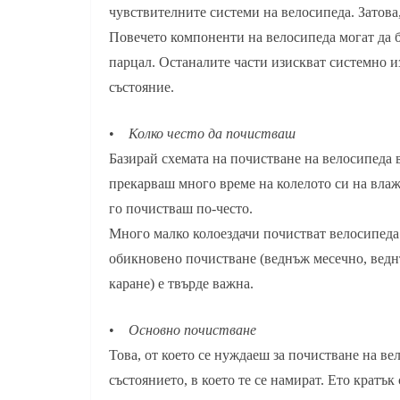
чувствителните системи на велосипеда. Затова
Повечето компоненти на велосипеда могат да б
парцал. Останалите части изискват системно из
състояние.
•
Колко често да почистваш
Базирай схемата на почистване на велосипеда в
прекарваш много време на колелото си на влаже
го почистваш по-често.
Много малко колоездачи почистват велосипеда с
обикновено почистване (веднъж месечно, веднъ
каране) е твърде важна.
•
Основно почистване
Това, от което се нуждаеш за почистване на ве
състоянието, в което те се намират. Ето кратъ