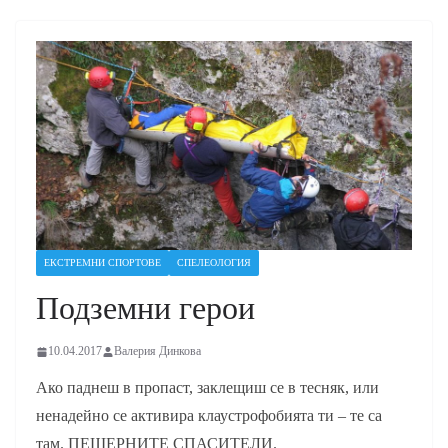
ЕКСТРЕМНИ СПОРТОВЕ
СПЕЛЕОЛОГИЯ
Подземни герои
10.04.2017
Валерия Динкова
Ако паднеш в пропаст, заклещиш се в тесняк, или
ненадейно се активира клаустрофобията ти – те са
там. ПЕЩЕРНИТЕ СПАСИТЕЛИ.