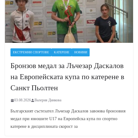
ЕКСТРЕМНИ СПОРТОВЕ
КАТЕРЕНЕ
НОВИНИ
Бронзов медал за Лъчезар Даскалов
на Европейската купа по катерене в
Санкт Пьолтен
03.08.2026
Валерия Динкова
Българският състезател Лъчезар Даскалов завоюва бронзовия
медал при юношите U17 на Европейска купа по спортно
катерене в дисциплината скорост за