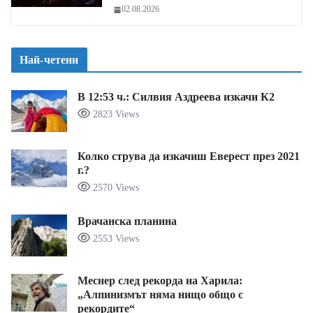
02.08.2026
Най-четени
В 12:53 ч.: Силвия Аздреева изкачи К2
2823 Views
Колко струва да изкачиш Еверест през 2021
г.?
2570 Views
Врачанска планина
2553 Views
Меснер след рекорда на Харила:
„Алпинизмът няма нищо общо с
рекордите“