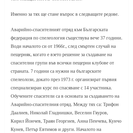
Именно за тях ще стане въпрос в следващите редове.
Аварийно-спасителният отряд към Българската
федерация по спелеология съществува вече 37 години.
Води началото си от 1966г., след смъртен случай на
пещерняк, когато е взето решение за създаване на
спасителни групи във всички пещерни клубове от
страната. 7 години са нужни на българските
спелеолози, докато през 1973 г. организират първия
специализиран курс по спасяване с 14 участника.
Обучените спасители са в основата за създаването на
Аварийно-спасителния отряд. Между тях са: Трифон
Даалиев, Николай Гладнишки, Веселин Гяуров,
Кирил Йончев, Траян Георгиев, Анна Пенчева, Кунчо
Кунев, Петър Евтимов и други. Началото на