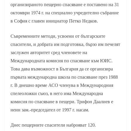
организираното пещерно спасяване е поставено на 31
октомври 1974 г. на специално учредително събрание
в София с главен инициатор Петко Недков.
Съвременните методи, усвоени от българските
спасители, и добрата им подготовка, бързо им печелят
заслужен авторитет сред членовете на
Международната комисия по спасяване към ЮИС.
Това дава възможност в България да се организира
първата международна школа по спасяване през 1988
г. В днешно време АСО членува в Международния
спелеоложки съюз, в него има Международна
комисия по спасяване в пещери. Трифон Даалиев е
неин зам.-председател от 1997 г. насам.
Днес пещерните спасители наброяват 120.