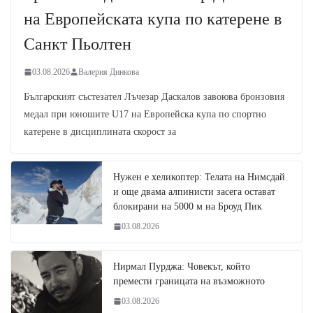
на Европейската купа по катерене в
Санкт Пьолтен
03.08.2026
Валерия Динкова
Българският състезател Лъчезар Даскалов завоюва бронзовия
медал при юношите U17 на Европейска купа по спортно
катерене в дисциплината скорост за
Нужен е хеликоптер: Телата на Нимсдай
и още двама алпинисти засега остават
блокирани на 5000 м на Броуд Пик
03.08.2026
Нирмал Пурджа: Човекът, който
премести границата на възможното
03.08.2026