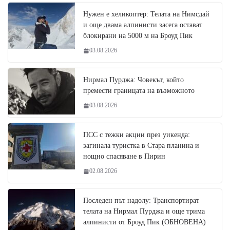
Нужен е хеликоптер: Телата на Нимсдай
и още двама алпинисти засега остават
блокирани на 5000 м на Броуд Пик
03.08.2026
Нирмал Пурджа: Човекът, който
премести границата на възможното
03.08.2026
ПСС с тежки акции през уикенда:
загинала туристка в Стара планина и
нощно спасяване в Пирин
02.08.2026
Последен път надолу: Транспортират
телата на Нирмал Пурджа и още трима
алпинисти от Броуд Пик (ОБНОВЕНА)