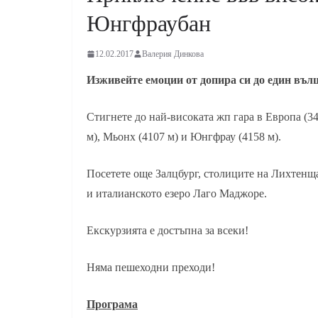
Юнгфраубан
12.02.2017
Валерия Динкова
Изживейте емоции от допира си до един въл
Стигнете до най-високата жп гара в Европа (3
м), Мьонх (4107 м) и Юнгфрау (4158 м).
Посетете още Залцбург, столиците на Лихтенщ
и италианското езеро Лаго Маджоре.
Екскурзията е достъпна за всеки!
Няма пешеходни преходи!
Програма