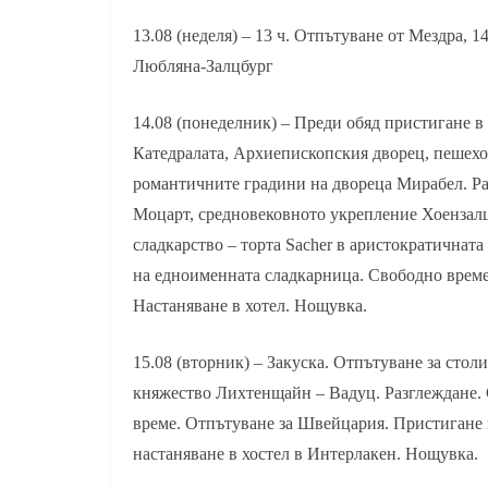
13.08 (неделя) – 13 ч. Отпътуване от Мездра, 
Любляна-Залцбург
14.08 (понеделник) – Преди обяд пристигане в
Катедралата, Архиепископския дворец, пешехо
романтичните градини на двореца Мирабел. Раз
Моцарт, средновековното укрепление Хоензалц
сладкарство – торта Sacher в аристокр
атичната
на едноименната сладкарница. Свободно време
Настаняване в хотел. Нощувка.
15.08 (вторник) – Закуска. Отпътуване за стол
княжество Лихтенщайн – Вадуц. Разглеждане.
време. Отпътуване за Швейцария. Пристигане
настаняване в хостел в Интерлакен. Нощувка.