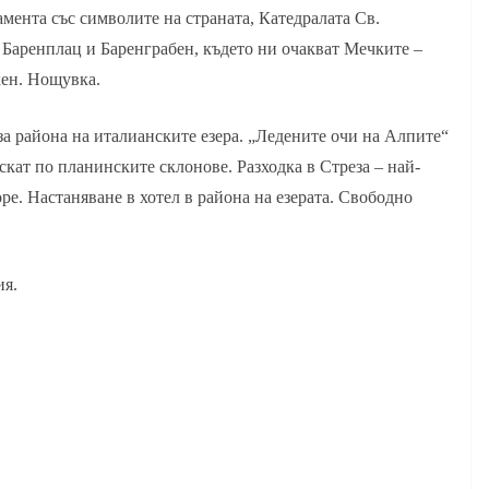
амента със символите на страната, Катедралата Св.
, Баренплац и Баренграбен, където ни очакват Мечките –
кен. Нощувка.
 за района на италианските езера. „Ледените очи на Алпите“
скат по планинските склонове. Разходка в Стреза – най-
ре. Настаняване в хотел в района на езерата. Свободно
ия.