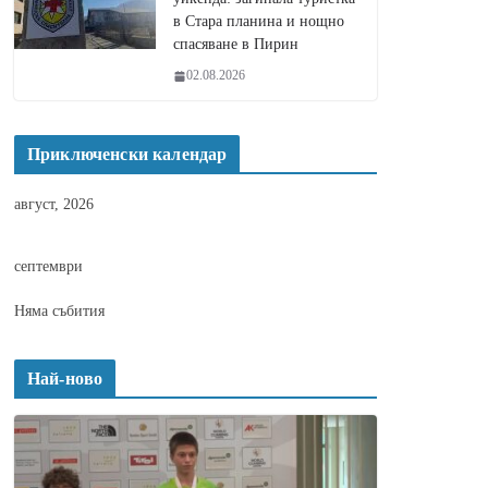
в Стара планина и нощно
спасяване в Пирин
02.08.2026
Приключенски календар
август, 2026
септември
Няма събития
Най-ново