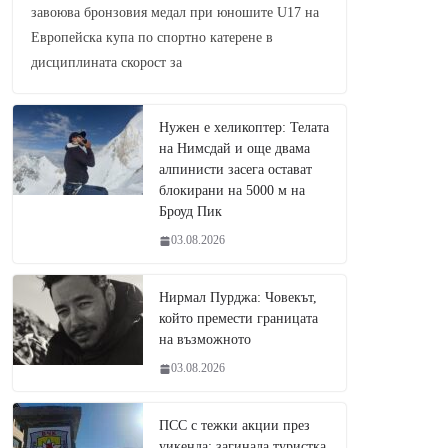
завоюва бронзовия медал при юношите U17 на
Европейска купа по спортно катерене в
дисциплината скорост за
Нужен е хеликоптер: Телата
на Нимсдай и още двама
алпинисти засега остават
блокирани на 5000 м на
Броуд Пик
03.08.2026
Нирмал Пурджа: Човекът,
който премести границата
на възможното
03.08.2026
ПСС с тежки акции през
уикенда: загинала туристка