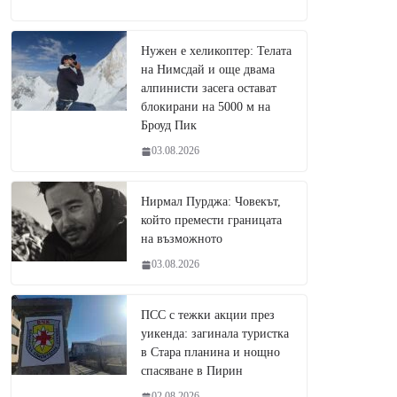
Нужен е хеликоптер: Телата
на Нимсдай и още двама
алпинисти засега остават
блокирани на 5000 м на
Броуд Пик
03.08.2026
Нирмал Пурджа: Човекът,
който премести границата
на възможното
03.08.2026
ПСС с тежки акции през
уикенда: загинала туристка
в Стара планина и нощно
спасяване в Пирин
02.08.2026