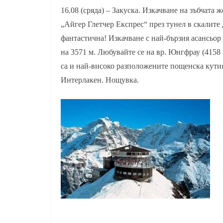
16.08 (сряда) – Закуска. Изкачване на зъбчата 
„Айгер Глетчер Експрес“ през тунел в скалите 
фантастична! Изкачване с най-бързия асансьор
на 3571 м. Любувайте се на вр. Юнгфрау (4158 м
са и най-високо разположените пощенска кути
Интерлакен. Нощувка.