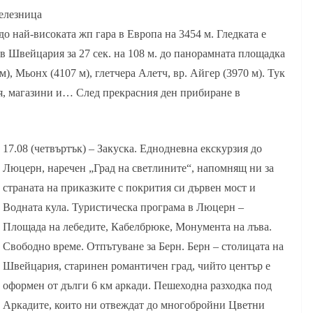
железница
до най-високата жп гара в Европа на 3454 м. Гледката е
 в Швейцария за 27 сек. на 108 м. до панорамната площадка
), Мьонх (4107 м), глетчера Алетч, вр. Айгер (3970 м). Тук
я, магазини и… След прекрасния ден прибиране в
17.08 (четвъртък) – Закуска. Еднодневна екскурзия до
Люцерн, наречен „Град на светлините“, напомнящ ни за
страната на приказките с покрития си дървен мост и
Водната кула. Туристическа програма в Люцерн –
Площада на лебедите, Кабелбрюке, Монумента на лъва.
Свободно време. Отпътуване за Берн. Берн – столицата на
Швейцария, старинен романтичен град, чийто център е
оформен от дълги 6 км аркади. Пешеходна разходка под
Аркадите, които ни отвеждат до многобройни Цветни