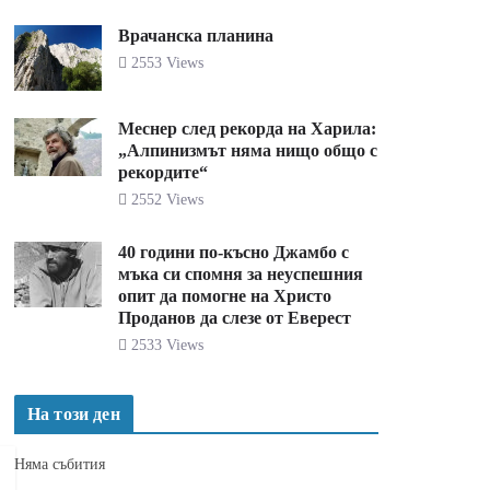
Врачанска планина
2553 Views
Меснер след рекорда на Харила:
„Алпинизмът няма нищо общо с
рекордите“
2552 Views
40 години по-късно Джамбо с
мъка си спомня за неуспешния
опит да помогне на Христо
Проданов да слезе от Еверест
2533 Views
На този ден
Няма събития