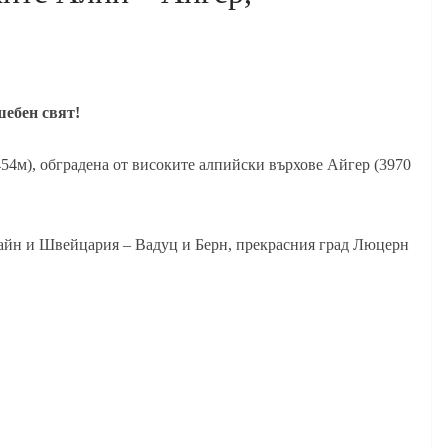
шебен свят!
454м), обградена от високите алпийски върхове Айгер (3970
айн и Швейцария – Вадуц и Берн, прекрасния град Люцерн