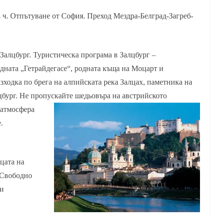
14 ч. Отпътуване от София. Преход Мездра-Белград-Загреб-
 Залцбург. Туристическа програма в Залцбург –
дната „Гетрайдегасе“, родната къща на Моцарт и
ходка по брега на алпийската река Залцах, паметника на
бург. Не пропускайте шедьовъра на австрийското
 атмосфера
.
ицата на
 Свободно
 и