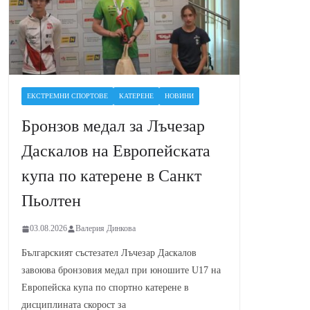
ЕКСТРЕМНИ СПОРТОВЕ
КАТЕРЕНЕ
НОВИНИ
Бронзов медал за Лъчезар
Даскалов на Европейската
купа по катерене в Санкт
Пьолтен
03.08.2026
Валерия Динкова
Българският състезател Лъчезар Даскалов
завоюва бронзовия медал при юношите U17 на
Европейска купа по спортно катерене в
дисциплината скорост за