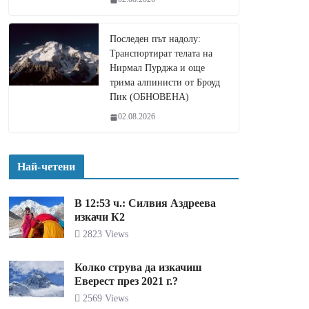
Последен път надолу:
Транспортират телата на
Нирмал Пурджа и още
трима алпинисти от Броуд
Пик (ОБНОВЕНА)
02.08.2026
Най-четени
В 12:53 ч.: Силвия Аздреева
изкачи К2
2823 Views
Колко струва да изкачиш
Еверест през 2021 г.?
2569 Views