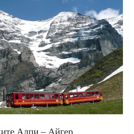
ите Алпи – Айгер,