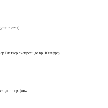
души в стая)
гер Глетчер експрес“ до вр. Юнгфрау
 следния график: