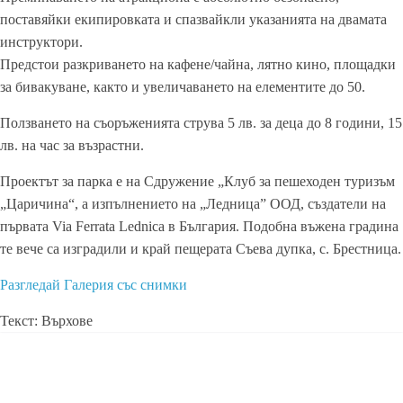
поставяйки екипировката и спазвайкли указанията на двамата
инструктори.
Предстои разкриването на кафене/чайна, лятно кино, площадки
за бивакуване, както и увеличаването на елементите до 50.
Ползването на съоръженията струва 5 лв. за деца до 8 години, 15
лв. на час за възрастни.
Проектът за парка е на Сдружение „Клуб за пешеходен туризъм
„Царичина“, а изпълнението на „Ледница” ООД, създатели на
първата Via Ferrata Lednica в България. Подобна въжена градина
те вече са изградили и край пещерата Съева дупка, с. Брестница.
Разгледай Галерия със снимки
Текст: Върхове