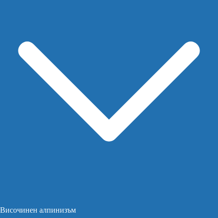
Височинен алпинизъм