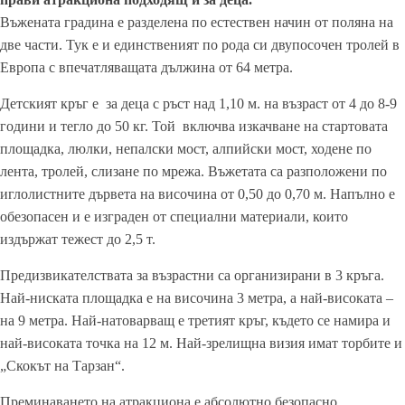
Въжената градина е разделена по естествен начин от поляна на
две части. Тук е и единственият по рода си двупосочен тролей в
Европа с впечатляващата дължина от 64 метра.
Детският кръг е за деца с ръст над 1,10 м. на възраст от 4 до 8-9
години и тегло до 50 кг. Той включва изкачване на стартовата
площадка, люлки, непалски мост, алпийски мост, ходене по
лента, тролей, слизане по мрежа. Въжетата са разположени по
иглолистните дървета на височина от 0,50 до 0,70 м. Напълно е
обезопасен и е изграден от специални материали, които
издържат тежест до 2,5 т.
Предизвикателствата за възрастни са организирани в 3 кръга.
Най-ниската площадка е на височина 3 метра, а най-високата –
на 9 метра. Най-натоварващ е третият кръг, където се намира и
най-високата точка на 12 м. Най-зрелищна визия имат торбите и
„Скокът на Тарзан“.
Преминаването на атракциона е абсолютно безопасно,