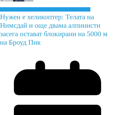
Височинен алпинизъм
Екстремни спортове
Новини
Нужен е хеликоптер: Телата на
Нимсдай и още двама алпинисти
засега остават блокирани на 5000 м
на Броуд Пик