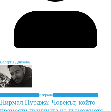
Валерия Динкова
Височинен алпинизъм
Избрано
Личности
Новини
Туризъм
Нирмал Пурджа: Човекът, който
премести границата на възможното