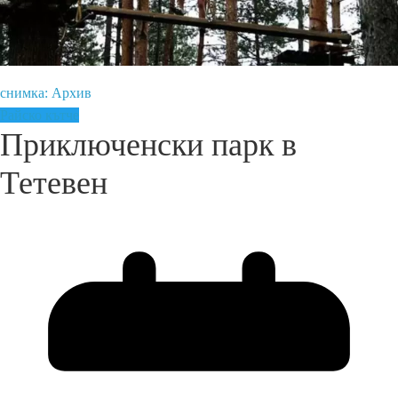
снимка: Архив
Райско кътче
Приключенски парк в
Тетевен