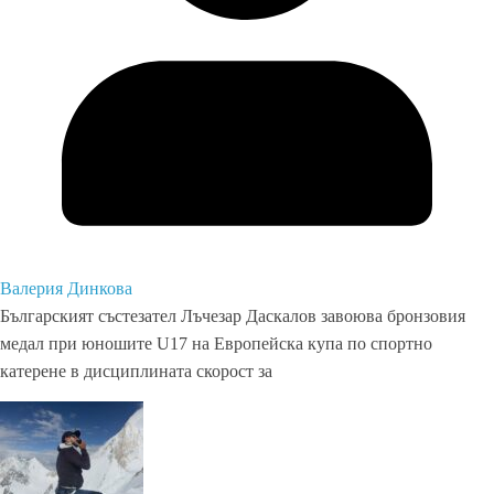
Валерия Динкова
Българският състезател Лъчезар Даскалов завоюва бронзовия
медал при юношите U17 на Европейска купа по спортно
катерене в дисциплината скорост за