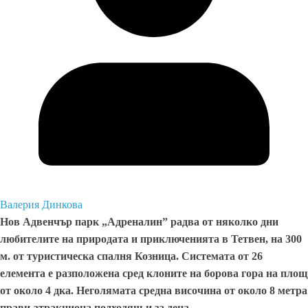
Валерия Динкова
Нов Адвенчър парк „Адреналин” радва от няколко дни
любителите на природата и приключенията в Тетвен, на 300
м. от туристическа спалня Козница. Системата от 26
елемента е разположена сред клоните на борова гора на площ
от около 4 дка. Неголямата средна височина от около 8 метра
прави атракциона подходящ и за деца.