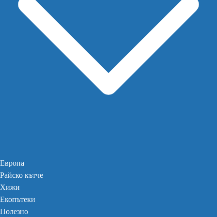
Европа
Райско кътче
Хижи
Екопътеки
Полезно