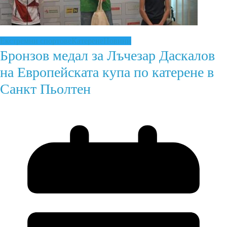
Екстремни спортове
Катерене
Новини
Бронзов медал за Лъчезар Даскалов
на Европейската купа по катерене в
Санкт Пьолтен