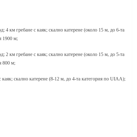
д; 4 км гребане с каяк; скално катерене (около 15 м, до 6-та
 1900 м;
д; 2 км гребане с каяк; скално катерене (около 15 м, до 5-та
 800 м;
 каяк; скално катерене (8-12 м, до 4-та категория по UIAA);