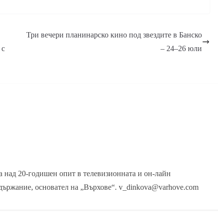
Три вечери планинарско кино под звездите в Банско
 с
– 24–26 юли
 над 20-годишен опит в телевизионната и он-лайн
държание, основател на „Върхове“. v_dinkova@varhove.com