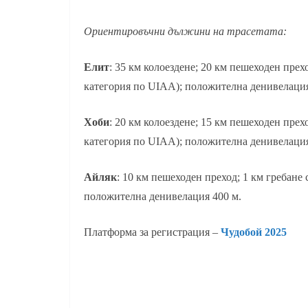
Ориентировъчни дължини на трасетата:
Елит
: 35 км колоездене; 20 км пешеходен прехо
категория по UIAA); положителна денивелация
Хоби
: 20 км колоездене; 15 км пешеходен прехо
категория по UIAA); положителна денивелация
Айляк
: 10 км пешеходен преход; 1 км гребане с
положителна денивелация 400 м.
Платформа за регистрация –
Чудобой 2025