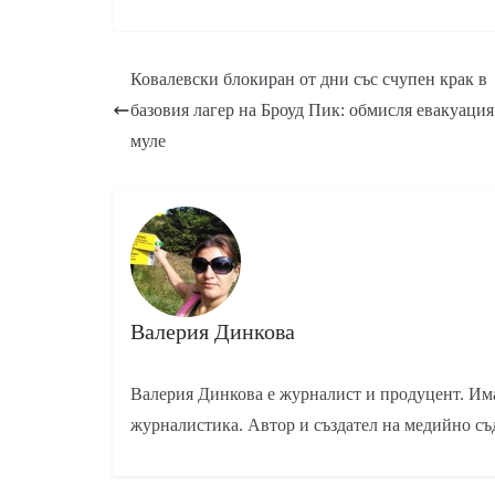
Ковалевски блокиран от дни със счупен крак в
базовия лагер на Броуд Пик: обмисля евакуация
муле
Валерия Динкова
Валерия Динкова е журналист и продуцент. Има
журналистика. Автор и създател на медийно съ