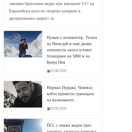
завоюва бронзовия медал при юношите U17 на
Европейска купа по спортно катерене в
дисциплината скорост за
Нужен е хеликоптер: Телата
на Нимсдай и още двама
алпинисти засега остават
блокирани на 5000 м на
Броуд Пик
03.08.2026
Нирмал Пурджа: Човекът,
който премести границата
на възможното
03.08.2026
ПСС с тежки акции през
уикенда: загинала туристка