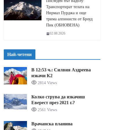
Последен път надолу:
Транспортират телата на
Нирмал Пурджа и още
трима алпинисти от Броуд
Пик (ОБНОВЕНА)
02.08.2026
Най-четени
В 12:53 ч.: Силвия Аздреева
изкачи К2
2814 Views
Колко струва да изкачиш
Еверест през 2021 г.?
2561 Views
Врачанска планина