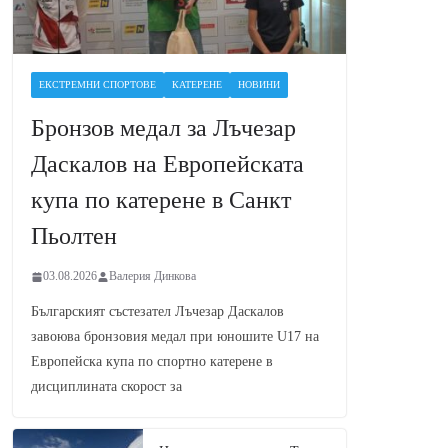
ЕКСТРЕМНИ СПОРТОВЕ
КАТЕРЕНЕ
НОВИНИ
Бронзов медал за Лъчезар
Даскалов на Европейската
купа по катерене в Санкт
Пьолтен
03.08.2026
Валерия Динкова
Българският състезател Лъчезар Даскалов
завоюва бронзовия медал при юношите U17 на
Европейска купа по спортно катерене в
дисциплината скорост за