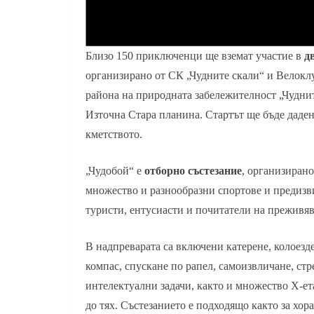
Близо 150 приключенци ще вземат участие в
д
организирано от СК „Чудните скали“ и Велоклу
района на природната забележителност „Чуднит
Източна Стара планина. Стартът ще бъде даден 
кметството.
„Чудобой“ е
отборно състезание
, организирано
множество и разнообразни спортове и предизви
туристи, ентусиасти и почитатели на преживяв
В надпреварата са включени катерене, колоезден
компас, спускане по рапел, самоизвличане, стр
интелектуални задачи, както и множество Х-ет
до тях. Състезанието е подходящо както за хор