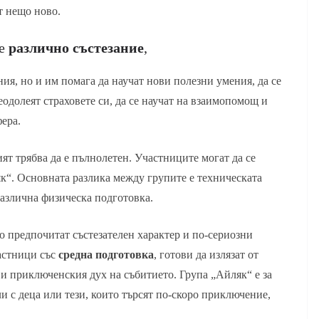
ат нещо ново.
де
различно състезание
,
ия, но и им помага да научат нови полезни умения, да се
еодолеят страховете си, да се научат на взаимопомощ и
фера.
ят трябва да е пълнолетен. Участниците могат да се
к“. Основната разлика между групите е техническата
различна физическа подготовка.
то предпочитат състезателен характер и по-сериозни
частници със
средна подготовка
, готови да излязат от
 и приключенския дух на събитието. Група „Айляк“ е за
ли с деца или тези, които търсят по-скоро приключение,