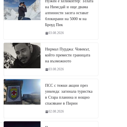
Нужен е хеликоптер: Телата
на Нимсдай и още двама
алпинисти засега остават
блокирани на 5000 м на
Броуд Пик
03.08.2026
Нирмал Пурджа: Човекът,
който премести границата
на възможното
03.08.2026
ПСС с тежки акции през
уикенда: загинала туристка
в Стара планина и нощно
спасяване в Пирин
02.08.2026