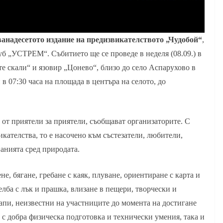
ванадесетото издание на предизвикателството „Чудобой“
,
б „УСТРЕМ“. Събитието ще се проведе в неделя (08.09.) в
е скали“ и язовир „Цонево“, близо до село Аспарухово в
в 07:30 часа на площада в центъра на селото, до
 от приятели за приятели, съобщават организаторите. С
кателства, то е насочено към състезатели, любители,
анията сред природата.
е, бягане, гребане с каяк, плуване, ориентиране с карта и
елба с лък и прашка, влизане в пещери, творчески и
апи, неизвестни на участниците до момента на достигане
а с добра физическа подготовка и технически умения, така и