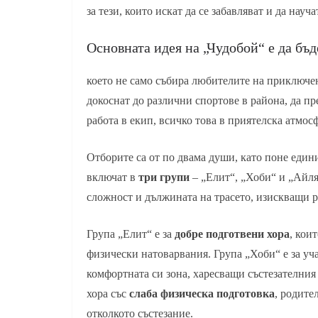
за тези, които искат да се забавляват и да науч
Основната идея на „Чудобой“ е да бъ
което не само събира любителите на приключен
докоснат до различни спортове в района, да пр
работа в екип, всичко това в приятелска атмос
Отборите са от по двама души, като поне едини
включат в
три групи
– „Елит“, „Хоби“ и „Айля
сложност и дължината на трасето, изискващи 
Група „Елит“ е за
добре подготвени хора
, кои
физически натоварвания. Група „Хоби“ е за у
комфортната си зона, харесващи състезателния
хора със
слаба физическа подготовка
, родите
отколкото състезание.