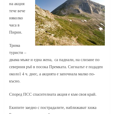
на акция
тече вече
няколко
часа в
Пирин.
Трима
туристи –
двама мъже и една жена, са паднали, на слизане по
северния ръб в посока Премката. Сигналът е подаден
около1 4 ч. днес, а акцията е започнала малко по-
късно.
Според ПСС спасителната акция е към своя край.
Екипите заедно с пострадалите, наближават хижа