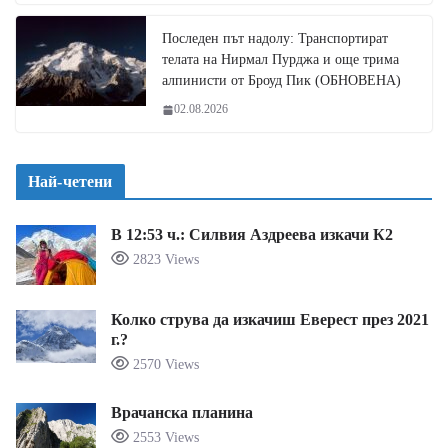
Последен път надолу: Транспортират
телата на Нирмал Пурджа и още трима
алпинисти от Броуд Пик (ОБНОВЕНА)
02.08.2026
Най-четени
В 12:53 ч.: Силвия Аздреева изкачи К2
2823 Views
Колко струва да изкачиш Еверест през 2021
г.?
2570 Views
Врачанска планина
2553 Views