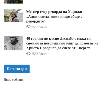
Меснер след рекорда на Харила:
„Алпинизмът няма нищо общо с
рекордите“
2552 Views
40 години по-късно Джамбо с мъка си
спомня за неуспешния опит да помогне на
Христо Проданов да слезе от Еверест
2533 Views
На този ден
Няма събития