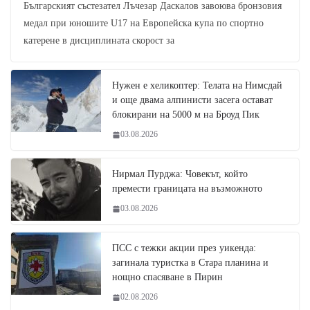
Българският състезател Лъчезар Даскалов завоюва бронзовия
медал при юношите U17 на Европейска купа по спортно
катерене в дисциплината скорост за
Нужен е хеликоптер: Телата на Нимсдай
и още двама алпинисти засега остават
блокирани на 5000 м на Броуд Пик
03.08.2026
Нирмал Пурджа: Човекът, който
премести границата на възможното
03.08.2026
ПСС с тежки акции през уикенда:
загинала туристка в Стара планина и
нощно спасяване в Пирин
02.08.2026