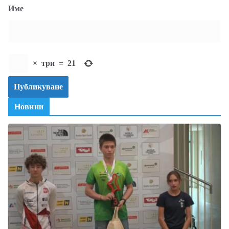
Име
×
три
=
21
Новини