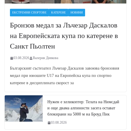
ЕКСТРЕМНИ СПОРТОВЕ
КАТЕРЕНЕ
НОВИНИ
Бронзов медал за Лъчезар Даскалов
на Европейската купа по катерене в
Санкт Пьолтен
03.08.2026
Валерия Динкова
Българският състезател Лъчезар Даскалов завоюва бронзовия
медал при юношите U17 на Европейска купа по спортно
катерене в дисциплината скорост за
Нужен е хеликоптер: Телата на Нимсдай
и още двама алпинисти засега остават
блокирани на 5000 м на Броуд Пик
03.08.2026