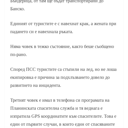
Бъндерица, от там ще бъдат транспортирани до
Банско.
Единият от туристите е с навехнат крак, а жената при
падането си е навехнала ръката.
Няма човек в тежко състояние, както беше съобщено
по-рано.
Според ПСС туристите са стъпили на лед, но не лоша
екипировка е причина за подхлъзването довело до
развитието на инцидента.
Третият човек е имал в телефона си програмата на
Планинската спасителна служба и тя веднага е
изпратила GPS координатите към спасителите. Това е
един от първите случаи, в които един от спасяваните