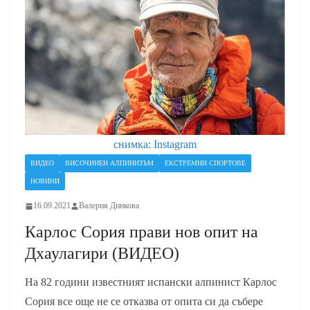
снимка: Instagram
ВИДЕО
ВИСОЧИНЕН АЛПИНИЗЪМ
ЕКСТРЕМНИ СПОРТОВЕ
НОВИНИ
16.09.2021
Валерия Динкова
Карлос Сория прави нов опит на
Дхаулагири (ВИДЕО)
На 82 години известният испански алпинист Карлос
Сория все още не се отказва от опита си да събере