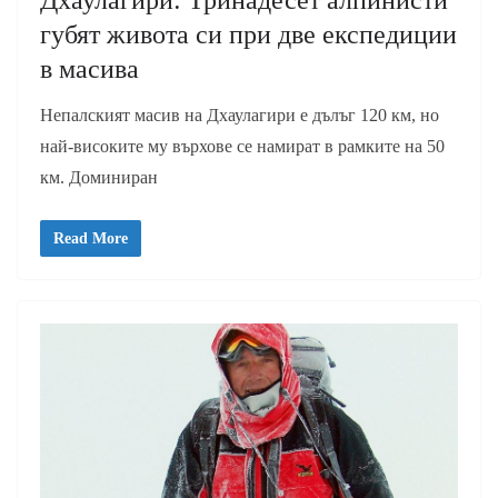
Дхаулагири: Тринадесет алпинисти
губят живота си при две експедиции
в масива
Непалският масив на Дхаулагири е дълъг 120 км, но
най-високите му върхове се намират в рамките на 50
км. Доминиран
Read More