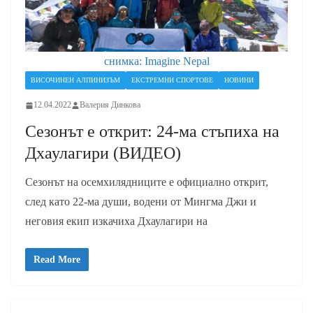
снимка: Imagine Nepal
ВИСОЧИНЕН АЛПИНИЗЪМ
ЕКСТРЕМНИ СПОРТОВЕ
НОВИНИ
12.04.2022
Валерия Динкова
Сезонът е открит: 24-ма стъпиха на
Дхаулагири (ВИДЕО)
Сезонът на осемхилядниците е официално открит,
след като 22-ма души, водени от Мингма Джи и
неговия екип изкачиха Дхаулагири на
Read More