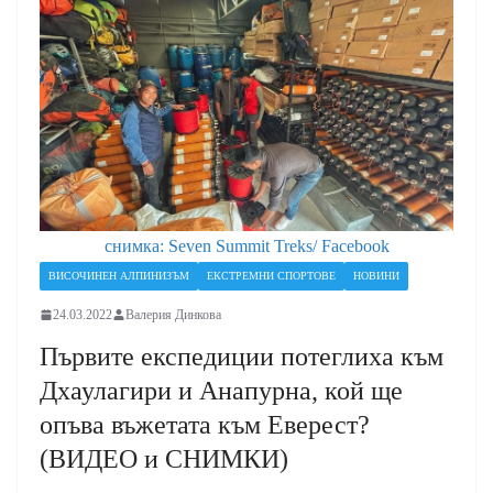
снимка: Seven Summit Treks/ Facebook
ВИСОЧИНЕН АЛПИНИЗЪМ
ЕКСТРЕМНИ СПОРТОВЕ
НОВИНИ
24.03.2022
Валерия Динкова
Първите експедиции потеглиха към
Дхаулагири и Анапурна, кой ще
опъва въжетата към Еверест?
(ВИДЕО и СНИМКИ)