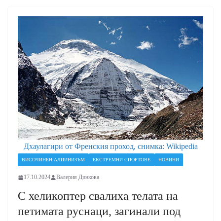
Дхаулагири от Френския проход, снимка: Wikipedia
ВИСОЧИНЕН АЛПИНИЗЪМ
ЕКСТРЕМНИ СПОРТОВЕ
НОВИНИ
17.10.2024
Валерия Динкова
С хеликоптер свалиха телата на
петимата руснаци, загинали под