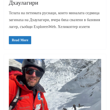
Дхаулагири
Телата на петимата руснаци, които миналата седмица
загинаха на Дхаулагири, вчера бяха свалени в базовия
лагер, съобщи ExplorersWeb. Хеликоптер излетя
Read More