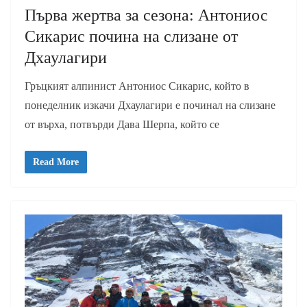
Първа жертва за сезона: Антониос
Сикарис почина на слизане от
Дхаулагири
Гръцкият алпинист Антониос Сикарис, който в
понеделник изкачи Дхаулагири е починал на слизане
от върха, потвърди Дава Шерпа, който се
Read More