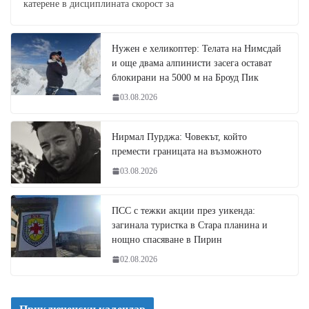
катерене в дисциплината скорост за
Нужен е хеликоптер: Телата на Нимсдай
и още двама алпинисти засега остават
блокирани на 5000 м на Броуд Пик
03.08.2026
Нирмал Пурджа: Човекът, който
премести границата на възможното
03.08.2026
ПСС с тежки акции през уикенда:
загинала туристка в Стара планина и
нощно спасяване в Пирин
02.08.2026