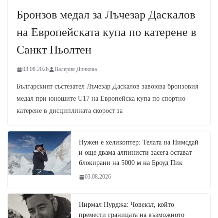
Бронзов медал за Лъчезар Даскалов
на Европейската купа по катерене в
Санкт Пьолтен
03.08.2026
Валерия Динкова
Българският състезател Лъчезар Даскалов завоюва бронзовия
медал при юношите U17 на Европейска купа по спортно
катерене в дисциплината скорост за
Нужен е хеликоптер: Телата на Нимсдай
и още двама алпинисти засега остават
блокирани на 5000 м на Броуд Пик
03.08.2026
Нирмал Пурджа: Човекът, който
премести границата на възможното