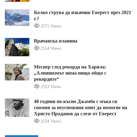
Колко струва да изкачиш Еверест през 2021
г.?
2571 Views
Врачанска планина
2554 Views
Меснер след рекорда на Харила:
„Алпинизмът няма нищо общо с
рекордите“
2553 Views
40 години по-късно Джамбо с мъка си
спомня за неуспешния опит да помогне на
Христо Проданов да слезе от Еверест
2534 Views