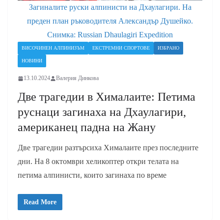
Загиналите руски алпинисти на Дхаулагири. На
преден план ръководителя Александър Душейко.
Снимка: Russian Dhaulagiri Expedition
ВИСОЧИНЕН АЛПИНИЗЪМ
ЕКСТРЕМНИ СПОРТОВЕ
ИЗБРАНО
НОВИНИ
13.10.2024
Валерия Динкова
Две трагедии в Хималаите: Петима
руснаци загинаха на Дхаулагири,
американец падна на Жану
Две трагедии разтърсиха Хималаите през последните
дни. На 8 октомври хеликоптер откри телата на
петима алпинисти, които загинаха по време
Read More