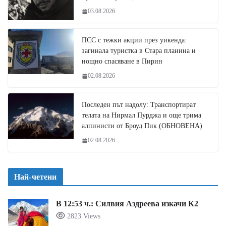
03.08.2026
ПСС с тежки акции през уикенда:
загинала туристка в Стара планина и
нощно спасяване в Пирин
02.08.2026
Последен път надолу: Транспортират
телата на Нирмал Пурджа и още трима
алпинисти от Броуд Пик (ОБНОВЕНА)
02.08.2026
Най-четени
В 12:53 ч.: Силвия Аздреева изкачи К2
2823 Views