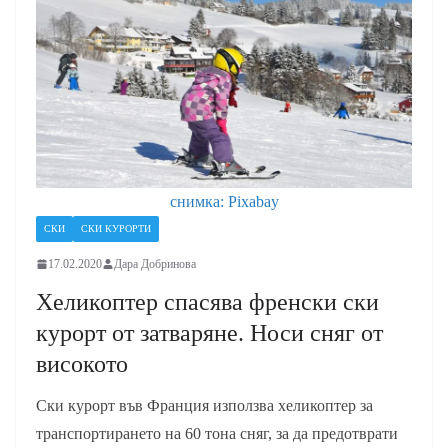
снимка: Pixabay
СКИ
СКИ КУРОРТИ
17.02.2020
Дара Добринова
Хеликоптер спасява френски ски
курорт от затваряне. Носи сняг от
високото
Ски курорт във Франция използва хеликоптер за
транспортирането на 60 тона сняг, за да предотврати