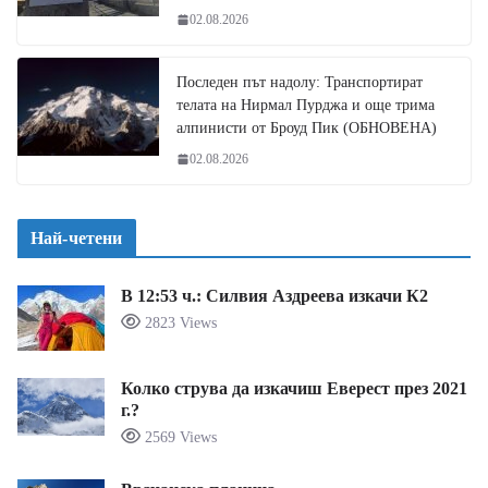
02.08.2026
Последен път надолу: Транспортират
телата на Нирмал Пурджа и още трима
алпинисти от Броуд Пик (ОБНОВЕНА)
02.08.2026
Най-четени
В 12:53 ч.: Силвия Аздреева изкачи К2
2823 Views
Колко струва да изкачиш Еверест през 2021
г.?
2569 Views