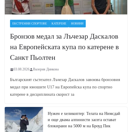
ЕКСТРЕМНИ СПОРТОВЕ
КАТЕРЕНЕ
НОВИНИ
Бронзов медал за Лъчезар Даскалов
на Европейската купа по катерене в
Санкт Пьолтен
03.08.2026
Валерия Динкова
Българският състезател Лъчезар Даскалов завоюва бронзовия
медал при юношите U17 на Европейска купа по спортно
катерене в дисциплината скорост за
Нужен е хеликоптер: Телата на Нимсдай
и още двама алпинисти засега остават
блокирани на 5000 м на Броуд Пик