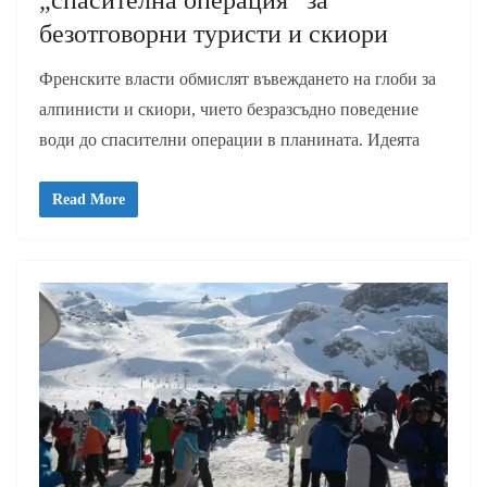
„спасителна операция“ за
безотговорни туристи и скиори
Френските власти обмислят въвеждането на глоби за
алпинисти и скиори, чието безразсъдно поведение
води до спасителни операции в планината. Идеята
Read More