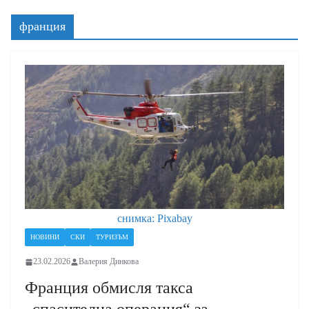
франция
снимка: Pixabay
НОВИНИ
СКИ
ТУРИЗЪМ
23.02.2026
Валерия Динкова
Франция обмисля такса