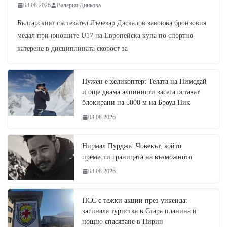
03.08.2026
Валерия Динкова
Българският състезател Лъчезар Даскалов завоюва бронзовия
медал при юношите U17 на Европейска купа по спортно
катерене в дисциплината скорост за
Нужен е хеликоптер: Телата на Нимсдай
и още двама алпинисти засега остават
блокирани на 5000 м на Броуд Пик
03.08.2026
Нирмал Пурджа: Човекът, който
премести границата на възможното
03.08.2026
ПСС с тежки акции през уикенда:
загинала туристка в Стара планина и
нощно спасяване в Пирин