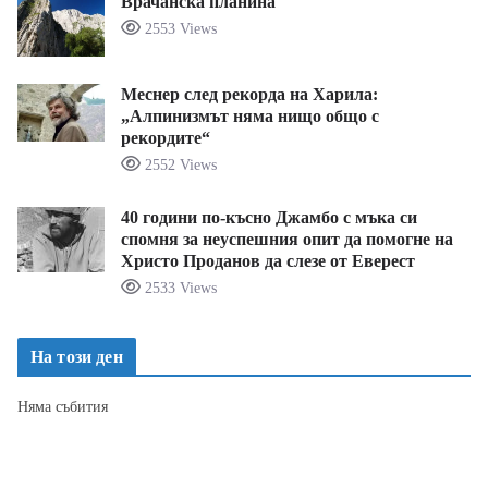
Врачанска планина
2553 Views
Меснер след рекорда на Харила:
„Алпинизмът няма нищо общо с
рекордите“
2552 Views
40 години по-късно Джамбо с мъка си
спомня за неуспешния опит да помогне на
Христо Проданов да слезе от Еверест
2533 Views
На този ден
Няма събития