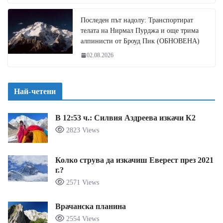
Последен път надолу: Транспортират
телата на Нирмал Пурджа и още трима
алпинисти от Броуд Пик (ОБНОВЕНА)
02.08.2026
Най-четени
В 12:53 ч.: Силвия Аздреева изкачи К2
2823 Views
Колко струва да изкачиш Еверест през 2021
г.?
2571 Views
Врачанска планина
2554 Views