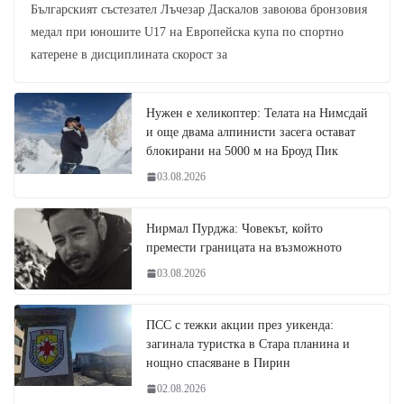
Българският състезател Лъчезар Даскалов завоюва бронзовия
медал при юношите U17 на Европейска купа по спортно
катерене в дисциплината скорост за
Нужен е хеликоптер: Телата на Нимсдай
и още двама алпинисти засега остават
блокирани на 5000 м на Броуд Пик
03.08.2026
Нирмал Пурджа: Човекът, който
премести границата на възможното
03.08.2026
ПСС с тежки акции през уикенда:
загинала туристка в Стара планина и
нощно спасяване в Пирин
02.08.2026