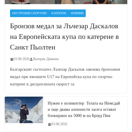
ЕКСТРЕМНИ СПОРТОВЕ
КАТЕРЕНЕ
НОВИНИ
Бронзов медал за Лъчезар Даскалов
на Европейската купа по катерене в
Санкт Пьолтен
03.08.2026
Валерия Динкова
Българският състезател Лъчезар Даскалов завоюва бронзовия
медал при юношите U17 на Европейска купа по спортно
катерене в дисциплината скорост за
Нужен е хеликоптер: Телата на Нимсдай
и още двама алпинисти засега остават
блокирани на 5000 м на Броуд Пик
03.08.2026