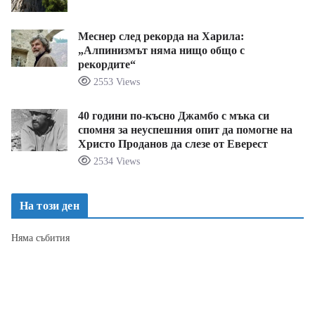
Меснер след рекорда на Харила:
„Алпинизмът няма нищо общо с
рекордите“
2553 Views
40 години по-късно Джамбо с мъка си
спомня за неуспешния опит да помогне на
Христо Проданов да слезе от Еверест
2534 Views
На този ден
Няма събития