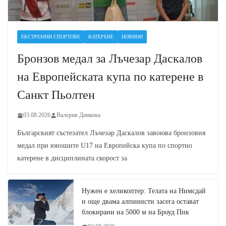
ЕКСТРЕМНИ СПОРТОВЕ
КАТЕРЕНЕ
НОВИНИ
Бронзов медал за Лъчезар Даскалов
на Европейската купа по катерене в
Санкт Пьолтен
03.08.2026
Валерия Динкова
Българският състезател Лъчезар Даскалов завоюва бронзовия
медал при юношите U17 на Европейска купа по спортно
катерене в дисциплината скорост за
Нужен е хеликоптер: Телата на Нимсдай
и още двама алпинисти засега остават
блокирани на 5000 м на Броуд Пик