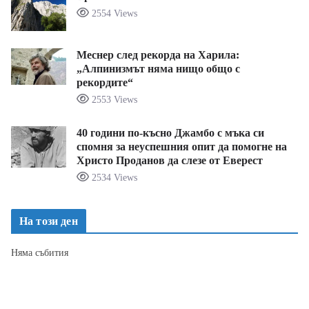
2554 Views
Меснер след рекорда на Харила:
„Алпинизмът няма нищо общо с
рекордите“
2553 Views
40 години по-късно Джамбо с мъка си
спомня за неуспешния опит да помогне на
Христо Проданов да слезе от Еверест
2534 Views
На този ден
Няма събития