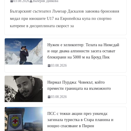
03.08.2026
Валерия Динкова
Българският състезател Лъчезар Даскалов завоюва бронзовия
медал при юношите U17 на Европейска купа по спортно
катерене в дисциплината скорост за
Нужен е хеликоптер: Телата на Нимсдай
и още двама алпинисти засега остават
блокирани на 5000 м на Броуд Пик
03.08.2026
Нирмал Пурджа: Човекът, който
премести границата на възможното
03.08.2026
ПСС с тежки акции през уикенда:
загинала туристка в Стара планина и
нощно спасяване в Пирин