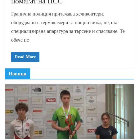
помагат на ПСС
Гранична полиция притежава хеликоптери,
оборудвани с термокамери за нощно виждане, със
специализирана апаратура за търсене и спасяване. Те
обаче не
Read More
Новини