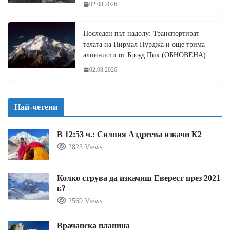
02.08.2026
Последен път надолу: Транспортират
телата на Нирмал Пурджа и още трима
алпинисти от Броуд Пик (ОБНОВЕНА)
02.08.2026
Най-четени
В 12:53 ч.: Силвия Аздреева изкачи К2
2823 Views
Колко струва да изкачиш Еверест през 2021
г.?
2569 Views
Врачанска планина