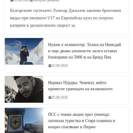
Българският състезател Лъчезар Даскалов завоюва бронзовия
медал при юношите U17 на Европейска купа по спортно
катерене в дисциплината скорост за
Нужен е хеликоптер: Телата на Нимсдай
и още двама алпинисти засега остават
блокирани на 5000 м на Броуд Пик
03.08.2026
Нирмал Пурджа: Човекът, който
премести границата на възможното
03.08.2026
ПСС с тежки акции през уикенда:
загинала туристка в Стара планина и
нощно спасяване в Пирин