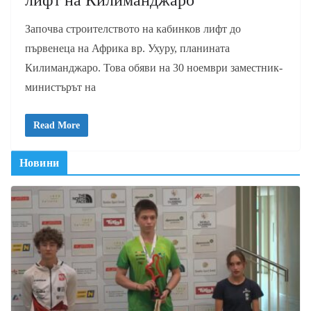
лифт на Килиманджаро
Започва строителството на кабинков лифт до
първенеца на Африка вр. Ухуру, планината
Килиманджаро. Това обяви на 30 ноември заместник-
министърът на
Read More
Новини