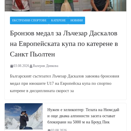
ЕКСТРЕМНИ СПОРТОВЕ
КАТЕРЕНЕ
НОВИНИ
Бронзов медал за Лъчезар Даскалов
на Европейската купа по катерене в
Санкт Пьолтен
03.08.2026
Валерия Динкова
Българският състезател Лъчезар Даскалов завоюва бронзовия
медал при юношите U17 на Европейска купа по спортно
катерене в дисциплината скорост за
Нужен е хеликоптер: Телата на Нимсдай
и още двама алпинисти засега остават
блокирани на 5000 м на Броуд Пик
03.08.2026