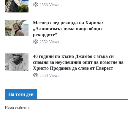
2553 Views
Меснер след рекорда на Харила:
„Алпинизмът няма нищо общо с
рекордите“
2552 Views
40 години по-късно Джамбо с мъка си
спомня за неуспешния опит да помогне на
Христо Проданов да слезе от Еверест
2533 Views
На този ден
Няма събития