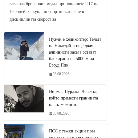
завоюва бронзовия медал при юношите U17 на
Европейска купа по спортно катерене в
дисциплината скорост за
Нужен е хеликоптер: Телата
на Нимсдай и още двама
алпинисти засега остават
блокирани на 5000 м на
Броуд Пик
03.08.2026
Нирмал Пурджа: Човекът,
който премести границата
на възможното
03.08.2026
ПСС с тежки акции през
уикенда: загинала туристка