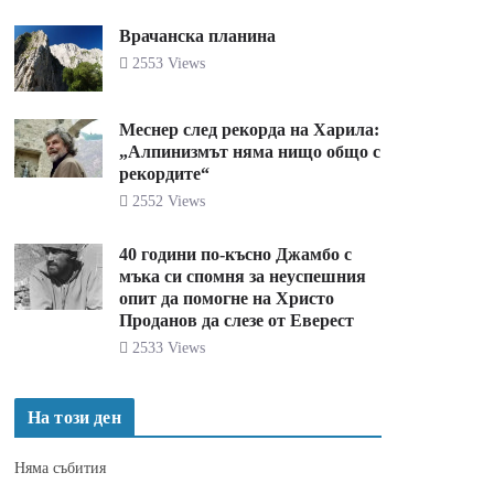
Врачанска планина
2553 Views
Меснер след рекорда на Харила:
„Алпинизмът няма нищо общо с
рекордите“
2552 Views
40 години по-късно Джамбо с
мъка си спомня за неуспешния
опит да помогне на Христо
Проданов да слезе от Еверест
2533 Views
На този ден
Няма събития