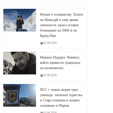
Нужен е хеликоптер: Телата
на Нимсдай и още двама
алпинисти засега остават
блокирани на 5000 м на
Броуд Пик
03.08.2026
Нирмал Пурджа: Човекът,
който премести границата
на възможното
03.08.2026
ПСС с тежки акции през
уикенда: загинала туристка
в Стара планина и нощно
спасяване в Пирин
02.08.2026