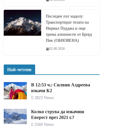
Последен път надолу:
Транспортират телата на
Нирмал Пурджа и още
трима алпинисти от Броуд
Пик (ОБНОВЕНА)
02.08.2026
Най-четени
В 12:53 ч.: Силвия Аздреева
изкачи К2
2823 Views
Колко струва да изкачиш
Еверест през 2021 г.?
2569 Views