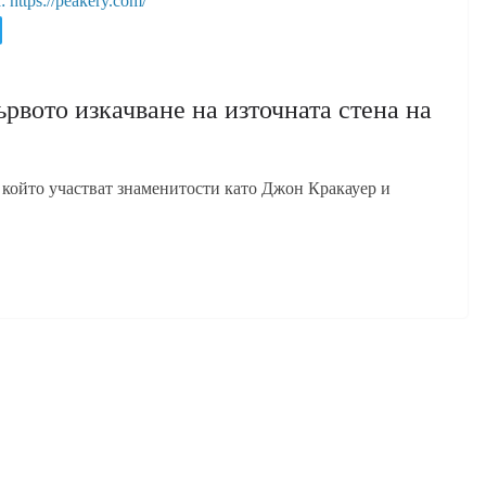
 https://peakery.com/
ървото изкачване на източната стена на
в който участват знаменитости като Джон Кракауер и