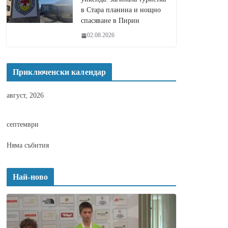
в Стара планина и нощно
спасяване в Пирин
02.08.2026
Приключенски календар
август, 2026
септември
Няма събития
Най-ново