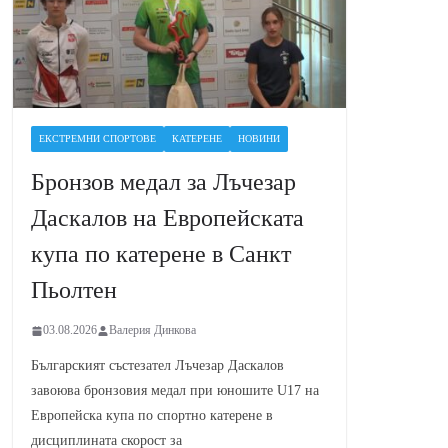
ЕКСТРЕМНИ СПОРТОВЕ
КАТЕРЕНЕ
НОВИНИ
Бронзов медал за Лъчезар
Даскалов на Европейската
купа по катерене в Санкт
Пьолтен
03.08.2026
Валерия Динкова
Българският състезател Лъчезар Даскалов
завоюва бронзовия медал при юношите U17 на
Европейска купа по спортно катерене в
дисциплината скорост за