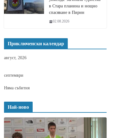
в Стара планина и нощно
спасяване в Пирин
02.08.2026
Приключенски календар
август, 2026
септември
Няма събития
Най-ново