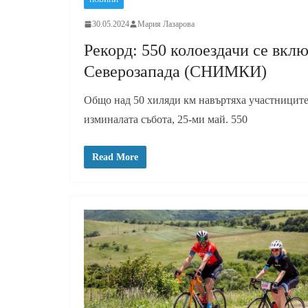
30.05.2024
Мария Лазарова
Рекорд: 550 колоездачи се вкл
Северозапада (СНИМКИ)
Общо над 50 хиляди км навъртяха участниците
изминалата събота, 25-ми май. 550
Read More