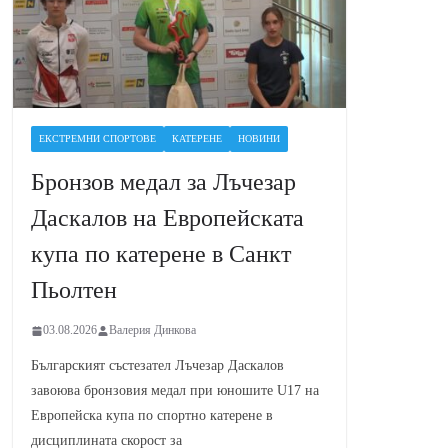
ЕКСТРЕМНИ СПОРТОВЕ
КАТЕРЕНЕ
НОВИНИ
Бронзов медал за Лъчезар
Даскалов на Европейската
купа по катерене в Санкт
Пьолтен
03.08.2026
Валерия Динкова
Българският състезател Лъчезар Даскалов
завоюва бронзовия медал при юношите U17 на
Европейска купа по спортно катерене в
дисциплината скорост за