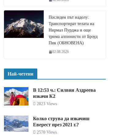
Последен път надолу:
Транспортират телата на
Нирмал Пурджа и още
трима алпинисти от Броуд
Пик (ОБНОВЕНА)
02.08.2026
Най-четени
В 12:53 ч.: Силвия Аздреева
изкачи К2
2823 Views
Колко струва да изкачиш
Еверест през 2021 г.?
2570 Views