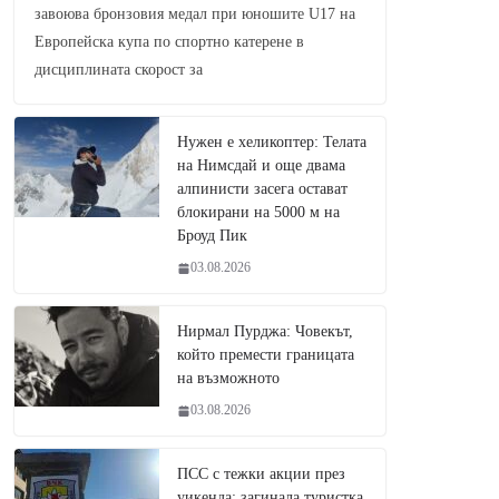
завоюва бронзовия медал при юношите U17 на
Европейска купа по спортно катерене в
дисциплината скорост за
Нужен е хеликоптер: Телата
на Нимсдай и още двама
алпинисти засега остават
блокирани на 5000 м на
Броуд Пик
03.08.2026
Нирмал Пурджа: Човекът,
който премести границата
на възможното
03.08.2026
ПСС с тежки акции през
уикенда: загинала туристка