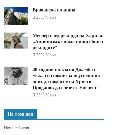
Врачанска планина
2553 Views
Меснер след рекорда на Харила:
„Алпинизмът няма нищо общо с
рекордите“
2552 Views
40 години по-късно Джамбо с
мъка си спомня за неуспешния
опит да помогне на Христо
Проданов да слезе от Еверест
2533 Views
На този ден
Няма събития