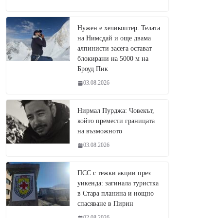
Нужен е хеликоптер: Телата
на Нимсдай и още двама
алпинисти засега остават
блокирани на 5000 м на
Броуд Пик
03.08.2026
Нирмал Пурджа: Човекът,
който премести границата
на възможното
03.08.2026
ПСС с тежки акции през
уикенда: загинала туристка
в Стара планина и нощно
спасяване в Пирин
02.08.2026