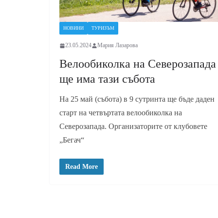
НОВИНИ
ТУРИЗЪМ
23.05.2024
Мария Лазарова
Велообиколка на Северозапада
ще има тази събота
На 25 май (събота) в 9 сутринта ще бъде даден
старт на четвъртата велообиколка на
Северозапада. Организаторите от клубовете
„Бегач“
Read More