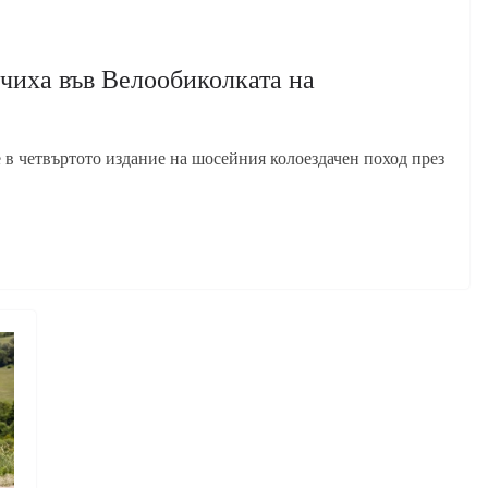
ючиха във Велообиколката на
 в четвъртото издание на шосейния колоездачен поход през