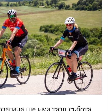
запада ще има тази събота