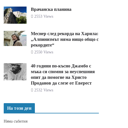
Врачанска планина
2553 Views
Меснер след рекорда на Харила:
„Алпинизмът няма нищо общо с
рекордите“
2550 Views
40 години по-късно Джамбо с
мъка си спомня за неуспешния
опит да помогне на Христо
Проданов да слезе от Еверест
2532 Views
На този ден
Няма събития