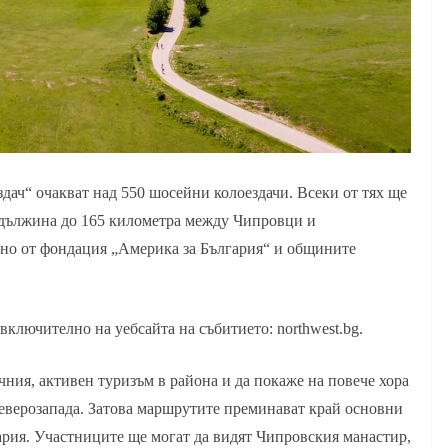
здач“ очакват над 550 шосейни колоездачи. Всеки от тях ще
 дължина до 165 километра между Чипровци и
но от фондация „Америка за България“ и общините
включително на уебсайта на събитието: northwest.bg.
ния, активен туризъм в района и да покаже на повече хора
Северозапада. Затова маршрутите преминават край основни
гария. Участниците ще могат да видят Чипровския манастир,