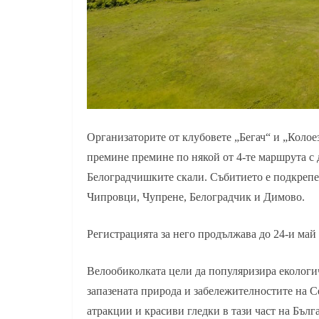
Организаторите от клубовете „Бегач“ и „Колое
премине премине по някой от 4-те маршрута с
Белоградчишките скали. Събитието е подкрепе
Чипровци, Чупрене, Белоградчик и Димово.
Регистрацията за него продължава до 24-и май 
Велообиколката цели да популяризира екологич
запазената природа и забележителностите на 
атракции и красиви гледки в тази част на Бъл