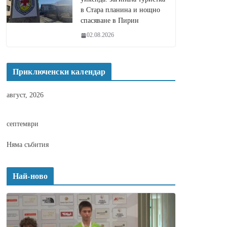
в Стара планина и нощно
спасяване в Пирин
02.08.2026
Приключенски календар
август, 2026
септември
Няма събития
Най-ново