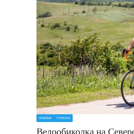
НОВИНИ
ТУРИЗЪМ
Велообиколка на Северо