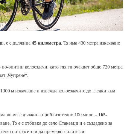
щи, е с дължина
45 километра.
Тя има 430 метра изкачване
 по-опитни колоездачи, като тях ги очакват общо 720 метра
ват „Чупрене“.
 1300 м изкачване и извежда колоездачите до гледки към
и маршрут с дължина приблизително 100 мили –
165-
ване. То е с отбивка до село Стакевци и е създадено за
сичко по трасето и да премерят силите си.