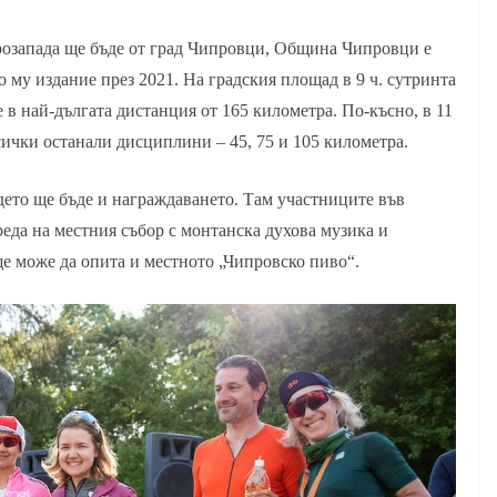
розапада ще бъде от град Чипровци, Община Чипровци е
 му издание през 2021. На градския площад в 9 ч. сутринта
е в най-дългата дистанция от 165 километра. По-късно, в 11
всички останали дисциплини – 45, 75 и 105 километра.
дето ще бъде и награждаването. Там участниците във
еда на местния събор с монтанска духова музика и
е може да опита и местното „Чипровско пиво“.