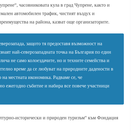
упрене“, часовниковата кула в град Чупрене, както и
мален автомобилен трафик, чистият въздух и
реимущества на района, казват още организаторите.
верозапада, защото тя предоставя възможност на
знаят най-северозападната точка на България по един
ича не само колоездачите, но и техните семейства и
телно време да се любуват на природните дадености в
о на местната икономика. Радваме се, че
ано ежегодно събитие и набира все повече участници
ултурно-исторически и природен туризъм“ към Фондация