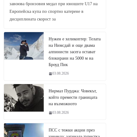
завоюва бронзовия медал при юношите U17 на
Европейска купа по спортно катерене в
дисциплината скорост за
Нужен е хеликоптер: Телата
на Нимсдай и още двама
алпинисти засега остават
блокирани на 5000 м на
Броуд Пик
03.08.2026
Нирмал Пурджа: Човекът,
който премести границата
на възможното
03.08.2026
ПСС с тежки акции през
уикенда: загинала туристка