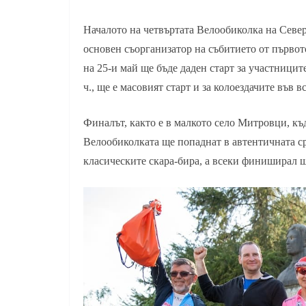
Началото на четвъртата Велообиколка на Севе
основен съорганизатор на събитието от първото
на 25-и май ще бъде даден старт за участницит
ч., ще е масовият старт и за колоездачите във 
Финалът, както е в малкото село Митровци, къ
Велообиколката ще попаднат в автентичната ср
класическите скара-бира, а всеки финиширал щ