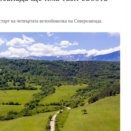
 старт на четвъртата велообиколка на Северозапада.