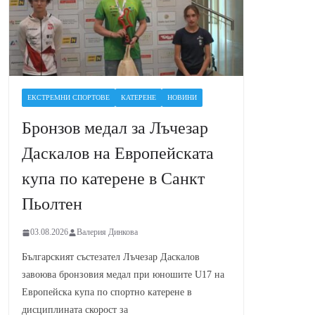
ЕКСТРЕМНИ СПОРТОВЕ
КАТЕРЕНЕ
НОВИНИ
Бронзов медал за Лъчезар
Даскалов на Европейската
купа по катерене в Санкт
Пьолтен
03.08.2026
Валерия Динкова
Българският състезател Лъчезар Даскалов
завоюва бронзовия медал при юношите U17 на
Европейска купа по спортно катерене в
дисциплината скорост за