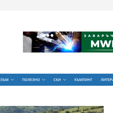
ИЗЪМ
ПОЛЕЗНО
СКИ
КЪМПИНГ
ЛИТЕР