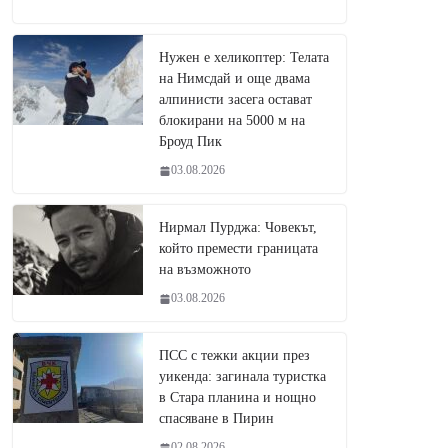
Нужен е хеликоптер: Телата
на Нимсдай и още двама
алпинисти засега остават
блокирани на 5000 м на
Броуд Пик
03.08.2026
Нирмал Пурджа: Човекът,
който премести границата
на възможното
03.08.2026
ПСС с тежки акции през
уикенда: загинала туристка
в Стара планина и нощно
спасяване в Пирин
02.08.2026