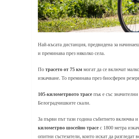
Най-късата дистанция, предвидена за начинае
и преминава през няколко села.
По
трасето от 75 км
могат да се включат малко
изкачване. То преминава през биосферен резер
105-километрвото трасе
пък е със значителни
Белоградчишките скали.
За първи път тази година събитието включва 
километрво шосейно трасе
с 1800 метра изкач
опитни състезатели, които искат да разгледат в