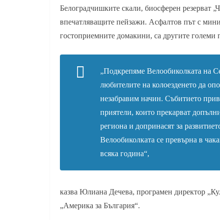
Белоградчишките скали, биосферен резерват „Ч
впечатляващите пейзажи. Асфалтов път с мини
гостоприемните домакини, са другите големи п
„Подкрепяме Велообиколката на Се
любителите на колоезденето да опо
незабравим начин. Събитието привл
приятели, които прекарват допълни
региона и допринасят за развитиет
Велообиколката се превърна в чак
всяка година“,
казва Юлиана Дечева, програмен директор „К
„Америка за България“.