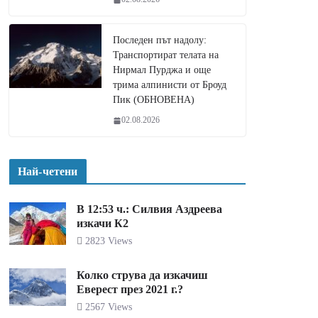
Последен път надолу:
Транспортират телата на
Нирмал Пурджа и още
трима алпинисти от Броуд
Пик (ОБНОВЕНА)
02.08.2026
Най-четени
В 12:53 ч.: Силвия Аздреева
изкачи К2
2823 Views
Колко струва да изкачиш
Еверест през 2021 г.?
2567 Views