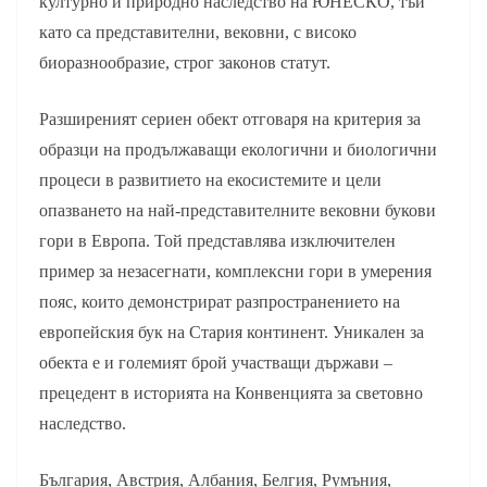
културно и природно наследство на ЮНЕСКО, тъй
като са представителни, вековни, с високо
биоразнообразие, строг законов статут.
Разширеният сериен обект отговаря на критерия за
образци на продължаващи екологични и биологични
процеси в развитието на екосистемите и цели
опазването на най-представителните вековни букови
гори в Европа. Той представлява изключителен
пример за незасегнати, комплексни гори в умерения
пояс, които демонстрират разпространението на
европейския бук на Стария континент. Уникален за
обекта е и големият брой участващи държави –
прецедент в историята на Конвенцията за световно
наследство.
България, Австрия, Албания, Белгия, Румъния,