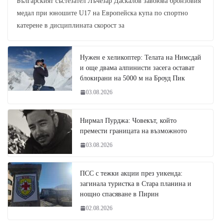
Българският състезател Лъчезар Даскалов завоюва бронзовия
медал при юношите U17 на Европейска купа по спортно
катерене в дисциплината скорост за
Нужен е хеликоптер: Телата на Нимсдай
и още двама алпинисти засега остават
блокирани на 5000 м на Броуд Пик
03.08.2026
Нирмал Пурджа: Човекът, който
премести границата на възможното
03.08.2026
ПСС с тежки акции през уикенда:
загинала туристка в Стара планина и
нощно спасяване в Пирин
02.08.2026