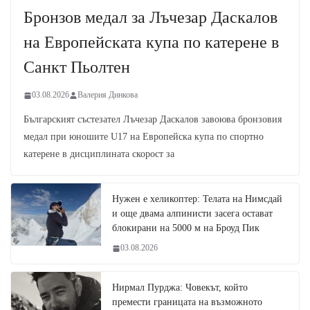
Бронзов медал за Лъчезар Даскалов
на Европейската купа по катерене в
Санкт Пьолтен
03.08.2026
Валерия Динкова
Българският състезател Лъчезар Даскалов завоюва бронзовия
медал при юношите U17 на Европейска купа по спортно
катерене в дисциплината скорост за
Нужен е хеликоптер: Телата на Нимсдай
и още двама алпинисти засега остават
блокирани на 5000 м на Броуд Пик
03.08.2026
Нирмал Пурджа: Човекът, който
премести границата на възможното