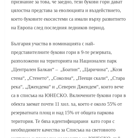
признание за това, че заедно, тези букови гори дават
цялостна представа за еволюцията и въздействието,
което буковите екосистеми са имали върху развитието
на Европа след последния ледников период.
България участва в номинацията с най-
представителните букови гори в 9-те резервата,
разположени на територията на Национален парк
„Централен Балкан“ – „Боатин“, „Царичина“, „Козя
стена“, „Стенето“, „Соколна“, „Пеещи скали“, „Стара
река“, „Джендема“ и „Северен Джендем“, които вече
са в списъка на ЮНЕСКО. Включените букови гори в
обекта заемат почти 11 хил. ха, което е около 55% от
резерватната площ и над 15% от общата паркова
територия. Те бяха идентифицирани като гори с
необходимите качества за Списъка на световното