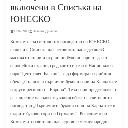
включени в Списъка на
ЮНЕСКО
12.07.2017
Валерия Динкова
Комитетът за световното наследство на ЮНЕСКО
включи в Списъка на световното наследство 63
масива от стари и първични букови гори от десет
европейски страни, сред които и тези в Национален
парк“Централен Балкан“, за да формират серийния
обект „Старите и първични букови гори на Карпатите
и други региони на Европа“. Тези гори представляват
разширение на съществуващия обект на световното
наследство „Първичните букови гори на Карпатите и
старите букови гори на Германия“. Решението на
Комитета за световно наследство е международно