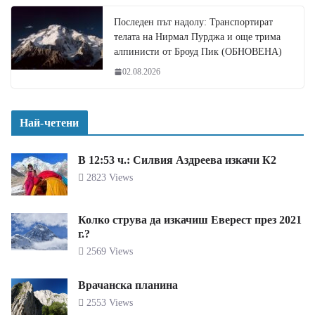
Последен път надолу: Транспортират
телата на Нирмал Пурджа и още трима
алпинисти от Броуд Пик (ОБНОВЕНА)
02.08.2026
Най-четени
В 12:53 ч.: Силвия Аздреева изкачи К2
2823 Views
Колко струва да изкачиш Еверест през 2021
г.?
2569 Views
Врачанска планина
2553 Views