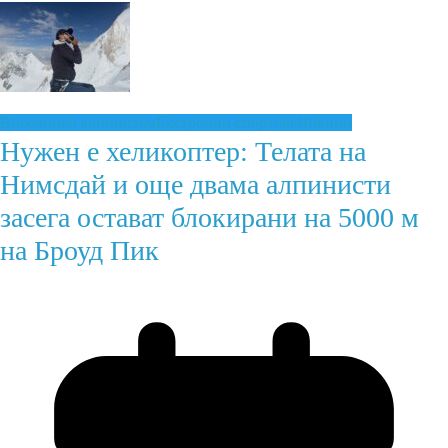
Височинен алпинизъм
Екстремни спортове
Новини
Нужен е хеликоптер: Телата на
Нимсдай и още двама алпинисти
засега остават блокирани на 5000 м
на Броуд Пик