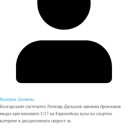
Валерия Динкова
Българският състезател Лъчезар Даскалов завоюва бронзовия
медал при юношите U17 на Европейска купа по спортно
катерене в дисциплината скорост за