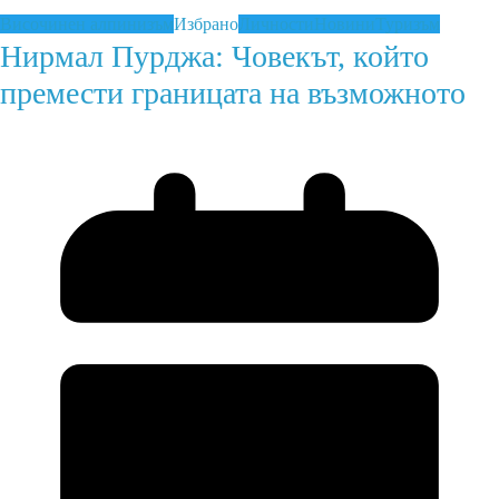
Височинен алпинизъм
Избрано
Личности
Новини
Туризъм
Нирмал Пурджа: Човекът, който
премести границата на възможното