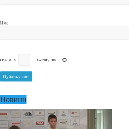
Име
седем
×
=
twenty one
Новини