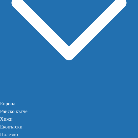
Европа
Райско кътче
Хижи
Екопътеки
Полезно