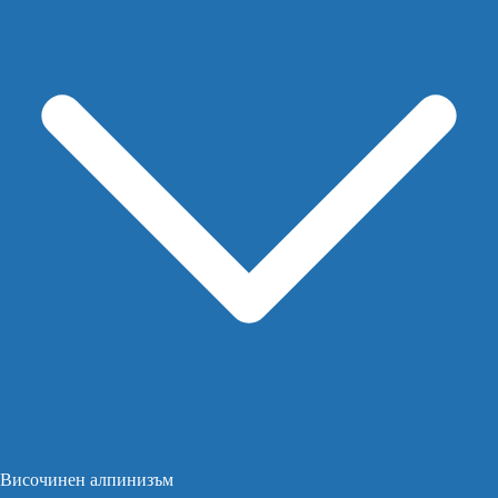
Височинен алпинизъм