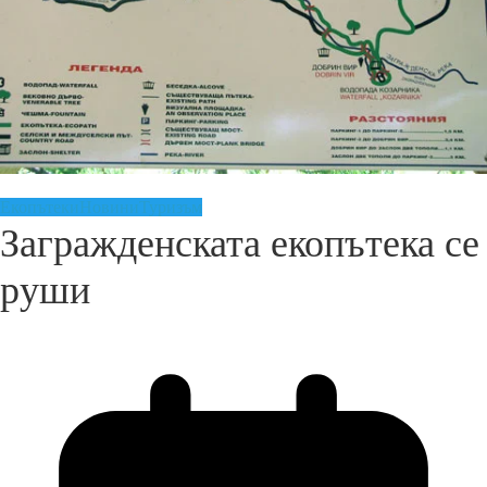
Екопътеки
Новини
Туризъм
Загражденската екопътека се
руши