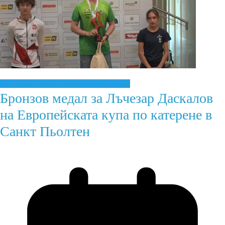
Екстремни спортове
Катерене
Новини
Бронзов медал за Лъчезар Даскалов
на Европейската купа по катерене в
Санкт Пьолтен