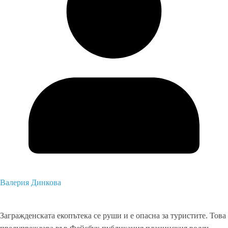
Валерия Динкова
Загражденската екопътека се руши и е опасна за туристите. Това