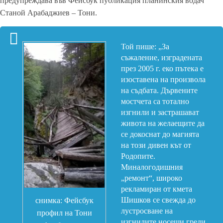
предупреждава във Фейсбук публикация планинския водач
Станой Арабаджиев – Тони.
Той пише: „За
съжаление, изградената
през 2005 г. еко пътека е
изоставена на произвола
на съдбата. Дървените
мостчета са тотално
изгнили и застрашават
живота на желаещите да
се докоснат до магията
на този дивен кът от
Родопите.
Миналогодишния
„ремонт“, широко
рекламиран от кмета
Шишков се свежда до
снимка: Фейсбук
лустросване на
профил на Тони
изгнилите носещи греди