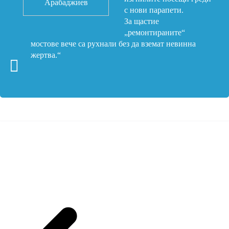
Арабаджиев
с нови парапети.
За щастие
„ремонтираните“
мостове вече са рухнали без да вземат невинна
жертва.“