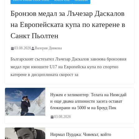
Бронзов медал за Лъчезар Даскалов
на Европейската купа по катерене в
Санкт Пьолтен
03.08.2026
Валерия Динкова
Българският състезател Лъчезар Даскалов завоюва бронзовия
медал при юношите U17 на Европейска купа по спортно
катерене в дисциплината скорост за
Нужен е хеликоптер: Телата на Нимсдай
и още двама алпинисти засега остават
блокирани на 5000 м на Броуд Пик
03.08.2026
Нирмал Пурджа: Човекът, който