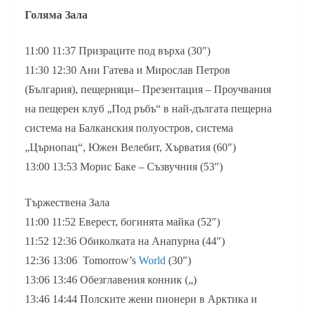
Голяма Зала
11:00 11:37 Призраците под върха (30″)
11:30 12:30 Ани Гатева и Мирослав Петров
(България), пещерняци– Презентация – Проучвания
на пещерен клуб „Под ръбъ“ в най-дългата пещерна
система на Балканския полуостров, система
„Църнопац“, Южен Велебит, Хърватия (60″)
13:00 13:53 Морис Баке – Съзвучния (53″)
Тържествена Зала
11:00 11:52 Еверест, богинята майка (52″)
11:52 12:36 Обиколката на Анапурна (44″)
12:36 13:06 Tomorrow’s
World
(30″)
13:06 13:46 Обезглавения конник („)
13:46 14:44 Полските жени пионери в Арктика и