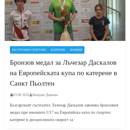
ЕКСТРЕМНИ СПОРТОВЕ
КАТЕРЕНЕ
НОВИНИ
Бронзов медал за Лъчезар Даскалов
на Европейската купа по катерене в
Санкт Пьолтен
03.08.2026
Валерия Динкова
Българският състезател Лъчезар Даскалов завоюва бронзовия
медал при юношите U17 на Европейска купа по спортно
катерене в дисциплината скорост за