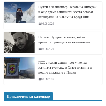
Нужен е хеликоптер: Телата на Нимсдай
и още двама алпинисти засега остават
блокирани на 5000 м на Броуд Пик
03.08.2026
Нирмал Пурджа: Човекът, който
премести границата на възможното
03.08.2026
ПСС с тежки акции през уикенда:
загинала туристка в Стара планина и
нощно спасяване в Пирин
02.08.2026
Приключенски календар