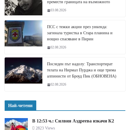
премести границата на възможното
03.08.2026
ПСС с тежки акции през уикенда:
загинала туристка в Стара планина и
нощно спасяване в Пирин
02.08.2026
Последен път надолу: Транспортират
телата на Нирмал Пурджа и още трима
алпинисти от Броуд Пик (ОБНОВЕНА)
02.08.2026
Най-четени
В 12:53 ч.: Силвия Аздреева изкачи К2
2823 Views