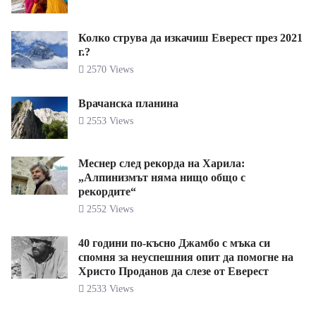
Колко струва да изкачиш Еверест през 2021
г.?
2570 Views
Врачанска планина
2553 Views
Меснер след рекорда на Харила:
„Алпинизмът няма нищо общо с
рекордите“
2552 Views
40 години по-късно Джамбо с мъка си
спомня за неуспешния опит да помогне на
Христо Проданов да слезе от Еверест
2533 Views