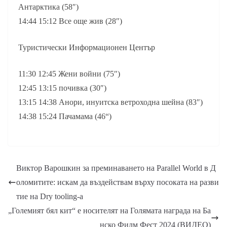
Антарктика (58″)
14:44 15:12 Все още жив (28″)
Туристически Информационен Център
11:30 12:45 Жени войни (75″)
12:45 13:15 почивка (30″)
13:15 14:38 Анори, инуитска ветроходна шейна (83″)
14:38 15:24 Пачамама (46“)
Виктор Варошкин за преминаването на Parallel World в Д
оломитите: искам да въздействам върху посоката на разви
тие на Dry tooling-а
„Големият бял кит“ е носителят на Голямата награда на Ба
нско Филм Фест 2024 (ВИДЕО)