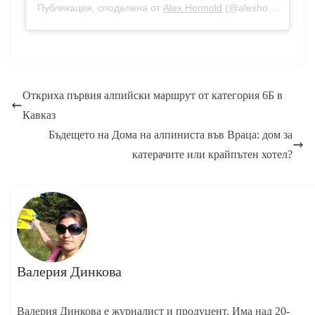
Публикация, споделена от
Alex Honnold
(@alexhonnold) на
Откриха първия алпийски маршрут от категория 6Б в
Кавказ
Бъдещето на Дома на алпиниста във Враца: дом за
катерачите или крайпътен хотел?
Валерия Динкова
Валерия Динкова е журналист и продуцент. Има над 20-