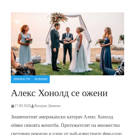
ЛИЧНОСТИ
НОВИНИ
Алекс Хонолд се ожени
17.09.2020
Валерия Динкова
Знаменитият американски катерач Алекс Хонолд
обяви сввоята женитба. Притежателят на множество
световни рекорди и един от най-известните фри-соло