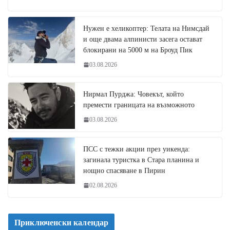
Нужен е хеликоптер: Телата на Нимсдай
и още двама алпинисти засега остават
блокирани на 5000 м на Броуд Пик
03.08.2026
Нирмал Пурджа: Човекът, който
премести границата на възможното
03.08.2026
ПСС с тежки акции през уикенда:
загинала туристка в Стара планина и
нощно спасяване в Пирин
02.08.2026
Приключенски календар