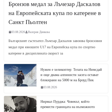
Бронзов медал за Лъчезар Даскалов
на Европейската купа по катерене в
Санкт Пьолтен
03.08.2026
Валерия Динкова
Българският състезател Лъчезар Даскалов завоюва бронзовия
медал при юношите U17 на Европейска купа по спортно
катерене в дисциплината скорост за
Нужен е хеликоптер: Телата на Нимсдай
и още двама алпинисти засега остават
блокирани на 5000 м на Броуд Пик
03.08.2026
Нирмал Пурджа: Човекът, който
премести границата на възможното