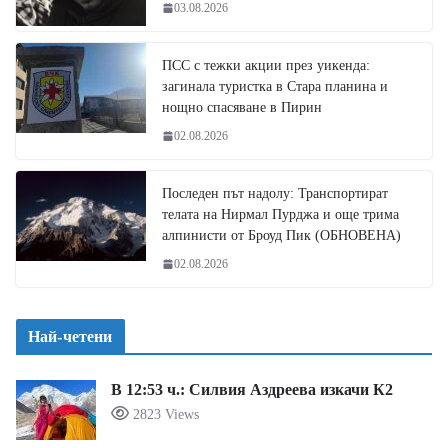
03.08.2026
ПСС с тежки акции през уикенда:
загинала туристка в Стара планина и
нощно спасяване в Пирин
02.08.2026
Последен път надолу: Транспортират
телата на Нирмал Пурджа и още трима
алпинисти от Броуд Пик (ОБНОВЕНА)
02.08.2026
Най-четени
В 12:53 ч.: Силвия Аздреева изкачи К2
2823 Views