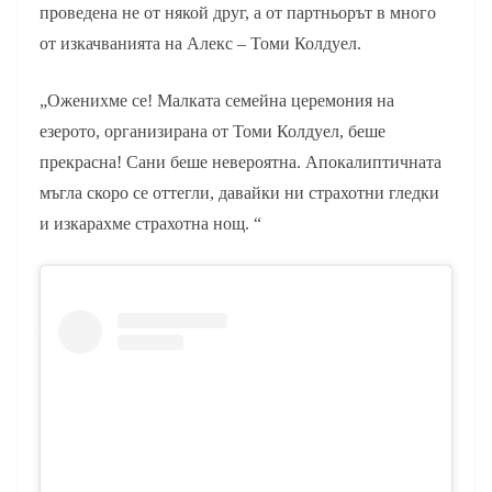
проведена не от някой друг, а от партньорът в много
от изкачванията на Алекс – Томи Колдуел.
„Оженихме се! Малката семейна церемония на
езерото, организирана от Томи Колдуел, беше
прекрасна! Сани беше невероятна. Апокалиптичната
мъгла скоро се оттегли, давайки ни страхотни гледки
и изкарахме страхотна нощ. “