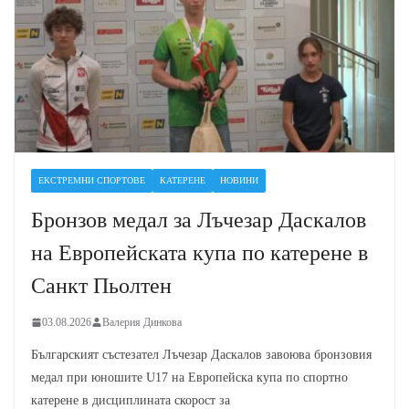
ЕКСТРЕМНИ СПОРТОВЕ
КАТЕРЕНЕ
НОВИНИ
Бронзов медал за Лъчезар Даскалов
на Европейската купа по катерене в
Санкт Пьолтен
03.08.2026
Валерия Динкова
Българският състезател Лъчезар Даскалов завоюва бронзовия
медал при юношите U17 на Европейска купа по спортно
катерене в дисциплината скорост за