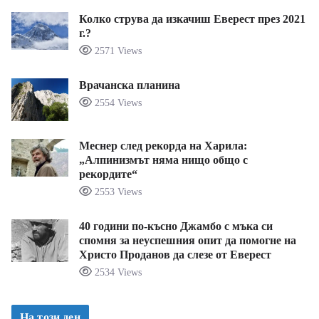
Колко струва да изкачиш Еверест през 2021
г.?
2571 Views
Врачанска планина
2554 Views
Меснер след рекорда на Харила:
„Алпинизмът няма нищо общо с
рекордите“
2553 Views
40 години по-късно Джамбо с мъка си
спомня за неуспешния опит да помогне на
Христо Проданов да слезе от Еверест
2534 Views
На този ден