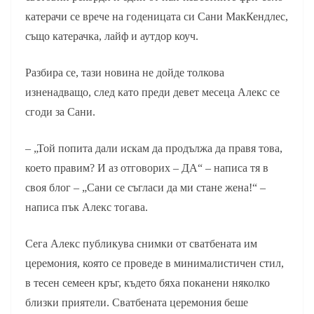
катерачи се врече на годеницата си Сани МакКендлес,
също катерачка, лайф и аутдор коуч.
Разбира се, тази новина не дойде толкова
изненадващо, след като преди девет месеца Алекс се
сгоди за Сани.
– „Той попита дали искам да продължа да правя това,
което правим? И аз отговорих – ДА“ – написа тя в
своя блог – „Сани се съгласи да ми стане жена!“ –
написа пък Алекс тогава.
Сега Алекс публикува снимки от сватбената им
церемония, която се проведе в минималистичен стил,
в тесен семеен кръг, където бяха поканени няколко
близки приятели. Сватбената церемония беше