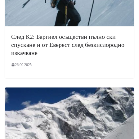
След К2: Баргиел осъществи пълно ски
спускане и от Еверест след безкислородно
изкачване
26.09.2025