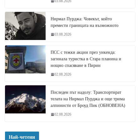
03.08.2026
Нирмал Пурджа: Човекът, който
премести границата на възможното
03.08.2026
ПСС с тежки акции през уикенда:
загинала туристка в Стара планина и
нощно спасяване в Пирин
02.08.2026
Последен път надолу: Транспортират
телата на Нирмал Пурджа и още трима
алпинисти от Броуд Пик (ОБНОВЕНА)
02.08.2026
Най-четени