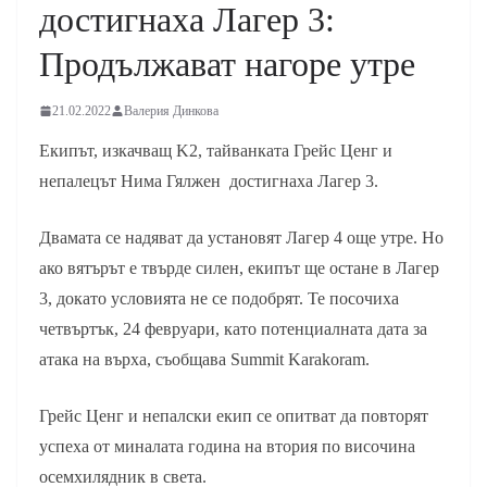
достигнаха Лагер 3:
Продължават нагоре утре
21.02.2022
Валерия Динкова
Екипът, изкачващ K2, тайванката Грейс Ценг и
непалецът Нима Гялжен достигнаха Лагер 3.
Двамата се надяват да установят Лагер 4 още утре. Но
ако вятърът е твърде силен, екипът ще остане в Лагер
3, докато условията не се подобрят. Те посочиха
четвъртък, 24 февруари, като потенциалната дата за
атака на върха, съобщава Summit Karakoram.
Грейс Ценг и непалски екип се опитват да повторят
успеха от миналата година на втория по височина
осемхилядник в света.