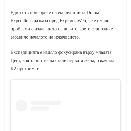
Един от спонсорите на експедицията Dolma
Expeditions разказа пред ExplorersWeb, че е имало
проблеми с издаването на визите, което сериозно е
забавило началото на изкачването.
Експедицията е изцяло фокусирана върху младата
Ценг, която опитва да стане първата жена, изкачила
К2 през зимата.