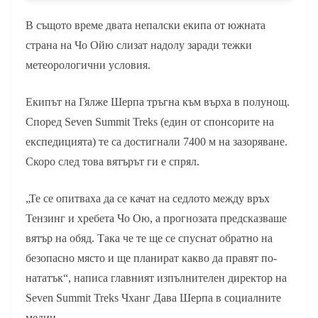
В същото време двата непалски екипа от южната
страна на Чо Ойю слизат надолу заради тежки
метеорологични условия.
Екипът на Гялже Шерпа тръгна към върха в полунощ.
Според Seven Summit Treks (един от спонсорите на
експедицията) те са достигнали 7400 м на зазоряване.
Скоро след това вятърът ги е спрял.
„Те се опитваха да се качат на седлото между връх
Тензинг и хребета Чо Ою, а прогнозата предсказваше
вятър на обяд. Така че те ще се спуснат обратно на
безопасно място и ще планират какво да правят по-
нататък“, написа главният изпълнителен директор на
Seven Summit Treks Чханг Дава Шерпа в социалните
медии.