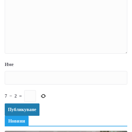
Име
7
−
2
=
Новини