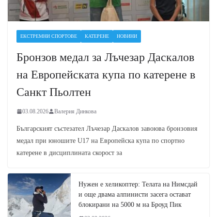
ЕКСТРЕМНИ СПОРТОВЕ
КАТЕРЕНЕ
НОВИНИ
Бронзов медал за Лъчезар Даскалов
на Европейската купа по катерене в
Санкт Пьолтен
03.08.2026
Валерия Динкова
Българският състезател Лъчезар Даскалов завоюва бронзовия
медал при юношите U17 на Европейска купа по спортно
катерене в дисциплината скорост за
Нужен е хеликоптер: Телата на Нимсдай
и още двама алпинисти засега остават
блокирани на 5000 м на Броуд Пик