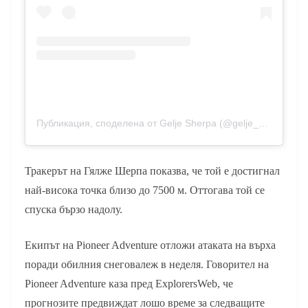
Публикация, споделена от Gelje Sherpa (@gelje_sherpa_)
Тракерът на Гялже Шерпа показва, че той е достигнал
най-висока точка близо до 7500 м. Оттогава той се
спуска бързо надолу.
Екипът на Pioneer Adventure отложи атаката на върха
поради обилния снеговалеж в неделя. Говорител на
Pioneer Adventure каза пред ExplorersWeb, че
прогнозите предвиждат лошо време за следващите