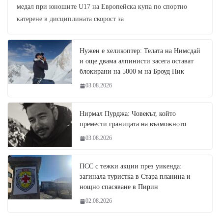
медал при юношите U17 на Европейска купа по спортно
катерене в дисциплината скорост за
Нужен е хеликоптер: Телата на Нимсдай
и още двама алпинисти засега остават
блокирани на 5000 м на Броуд Пик
03.08.2026
Нирмал Пурджа: Човекът, който
премести границата на възможното
03.08.2026
ПСС с тежки акции през уикенда:
загинала туристка в Стара планина и
нощно спасяване в Пирин
02.08.2026