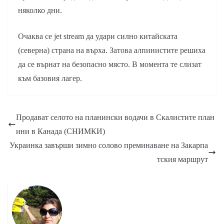
няколко дни.
Очаква се jet stream да удари силно китайската
(северна) страна на върха. Затова алпинистите решиха
да се върнат на безопасно място. В момента те слизат
към базовия лагер.
Продават селото на планински водачи в Скалистите план
ини в Канада (СНИМКИ)
Украинка завърши зимно солово преминаване на Закарпа
тския маршрут