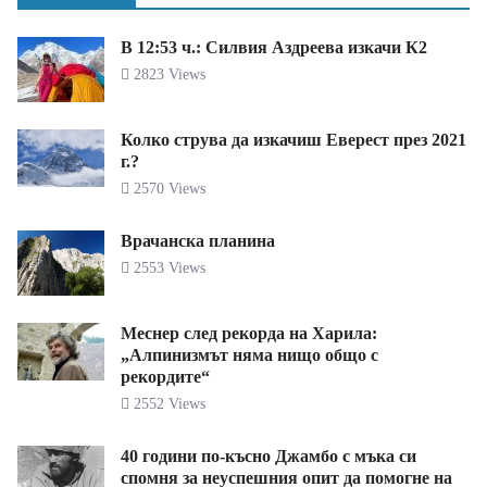
В 12:53 ч.: Силвия Аздреева изкачи К2
2823 Views
Колко струва да изкачиш Еверест през 2021
г.?
2570 Views
Врачанска планина
2553 Views
Меснер след рекорда на Харила:
„Алпинизмът няма нищо общо с
рекордите“
2552 Views
40 години по-късно Джамбо с мъка си
спомня за неуспешния опит да помогне на