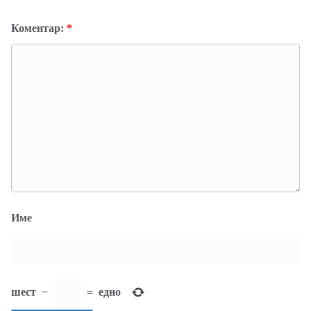
Коментар:
*
Име
шест
−
=
едно