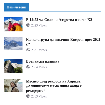
Най-четени
В 12:53 ч.: Силвия Аздреева изкачи К2
2823 Views
Колко струва да изкачиш Еверест през 2021
г.?
2571 Views
Врачанска планина
2554 Views
Меснер след рекорда на Харила:
„Алпинизмът няма нищо общо с
рекордите“
2553 Views