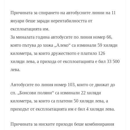
Причината за спирането на автобусните линии на 11
януари беше заради нерентабилността от
експлоатацията им.
За миналата година автобусите по линия номер 66,
която пътува до хижа „Алеко“ са изминали 59 хиляди
километра, за които дружеството е платило 126
хиляди лева, а приходa от експлоатацията е бил 33 500
лева.
Автобусите по линия номер 103, които се движат до
сп. „Бонсови поляни“ са изминали 22 хиляди
километра, за които са платени 50 хиляди лева, а
приходът от експлоатацията им е бил 4 хиляди лева.
Причината за ниските приходи беше комбинирания