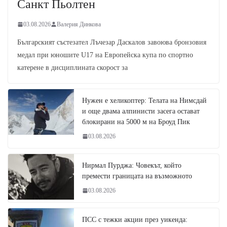
Санкт Пьолтен
03.08.2026
Валерия Динкова
Българският състезател Лъчезар Даскалов завоюва бронзовия
медал при юношите U17 на Европейска купа по спортно
катерене в дисциплината скорост за
Нужен е хеликоптер: Телата на Нимсдай
и още двама алпинисти засега остават
блокирани на 5000 м на Броуд Пик
03.08.2026
Нирмал Пурджа: Човекът, който
премести границата на възможното
03.08.2026
ПСС с тежки акции през уикенда: