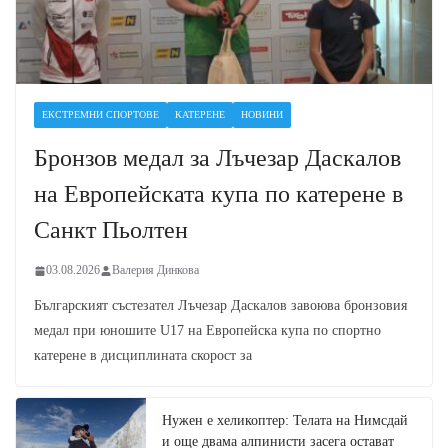
ЕКСТРЕМНИ СПОРТОВЕ
КАТЕРЕНЕ
НОВИНИ
Бронзов медал за Лъчезар Даскалов
на Европейската купа по катерене в
Санкт Пьолтен
03.08.2026
Валерия Динкова
Българският състезател Лъчезар Даскалов завоюва бронзовия
медал при юношите U17 на Европейска купа по спортно
катерене в дисциплината скорост за
Нужен е хеликоптер: Телата на Нимсдай
и още двама алпинисти засега остават