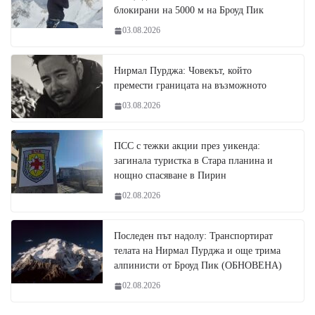
блокирани на 5000 м на Броуд Пик
03.08.2026
Нирмал Пурджа: Човекът, който
премести границата на възможното
03.08.2026
ПСС с тежки акции през уикенда:
загинала туристка в Стара планина и
нощно спасяване в Пирин
02.08.2026
Последен път надолу: Транспортират
телата на Нирмал Пурджа и още трима
алпинисти от Броуд Пик (ОБНОВЕНА)
02.08.2026