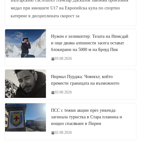
Българският състезател Лъчезар Даскалов завоюва бронзовия
медал при юношите U17 на Европейска купа по спортно
катерене в дисциплината скорост за
Нужен е хеликоптер: Телата на Нимсдай
и още двама алпинисти засега остават
блокирани на 5000 м на Броуд Пик
03.08.2026
Нирмал Пурджа: Човекът, който
премести границата на възможното
03.08.2026
ПСС с тежки акции през уикенда:
загинала туристка в Стара планина и
нощно спасяване в Пирин
02.08.2026