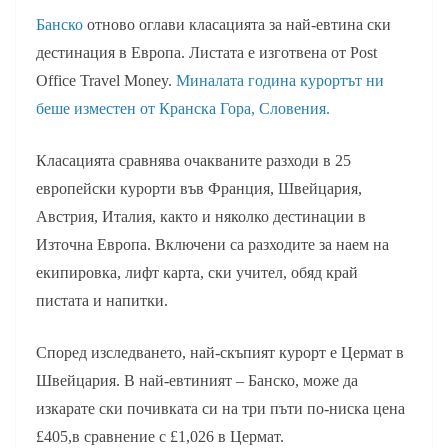
Банско
отново оглави класацията за най-евтина ски
дестинация в Европа. Листата е изготвена от Post
Office Travel Money.
Миналата година курортът ни
беше изместен от Кранска Гора, Словения.
Класацията сравнява очакваните разходи в 25
европейски курорти във Франция, Швейцария,
Австрия, Италия, както и няколко дестинации в
Източна Европа. Включени са разходите за наем на
екипировка, лифт карта, ски учител, обяд край
пистата и напитки.
Според изследването, най-скъпият курорт е Цермат в
Швейцария. В най-евтиният – Банско, може да
изкарате ски почивката си на три пъти по-ниска цена
£405,в сравнение с £1,026 в Цермат.