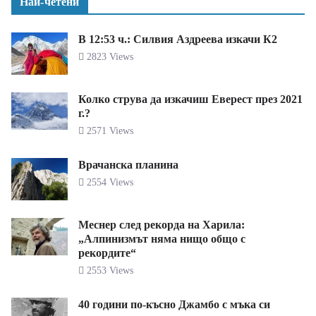
Най-четени
В 12:53 ч.: Силвия Аздреева изкачи К2
2823 Views
Колко струва да изкачиш Еверест през 2021
г.?
2571 Views
Врачанска планина
2554 Views
Меснер след рекорда на Харила:
„Алпинизмът няма нищо общо с
рекордите“
2553 Views
40 години по-късно Джамбо с мъка си