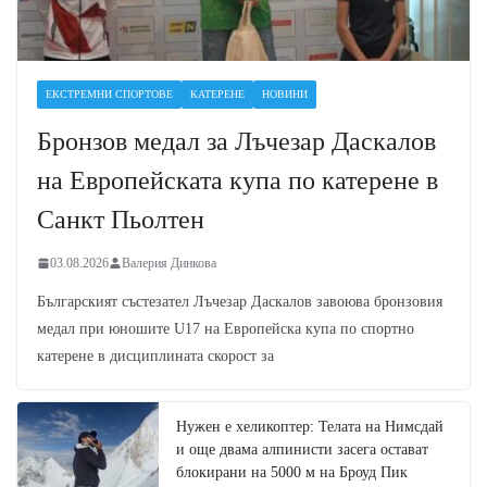
ЕКСТРЕМНИ СПОРТОВЕ
КАТЕРЕНЕ
НОВИНИ
Бронзов медал за Лъчезар Даскалов
на Европейската купа по катерене в
Санкт Пьолтен
03.08.2026
Валерия Динкова
Българският състезател Лъчезар Даскалов завоюва бронзовия
медал при юношите U17 на Европейска купа по спортно
катерене в дисциплината скорост за
Нужен е хеликоптер: Телата на Нимсдай
и още двама алпинисти засега остават
блокирани на 5000 м на Броуд Пик