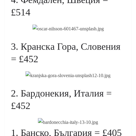
£514
3. Кранска Гора, Словения
= £452
2. Бардонекия, Италия =
£452
1. Банско, България = £405