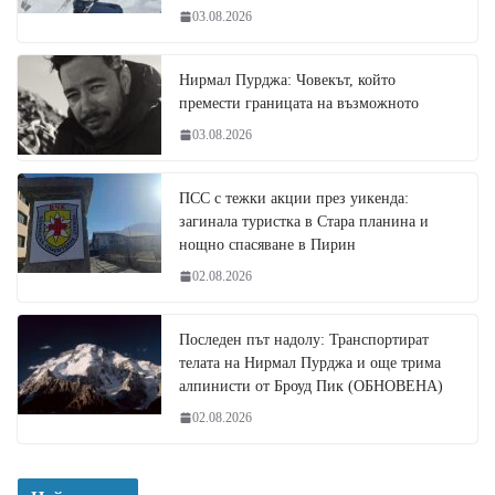
03.08.2026
Нирмал Пурджа: Човекът, който
премести границата на възможното
03.08.2026
ПСС с тежки акции през уикенда:
загинала туристка в Стара планина и
нощно спасяване в Пирин
02.08.2026
Последен път надолу: Транспортират
телата на Нирмал Пурджа и още трима
алпинисти от Броуд Пик (ОБНОВЕНА)
02.08.2026