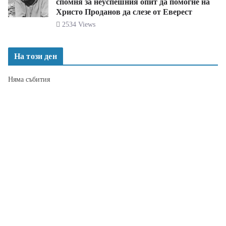
спомня за неуспешния опит да помогне на
Христо Проданов да слезе от Еверест
2534 Views
На този ден
Няма събития