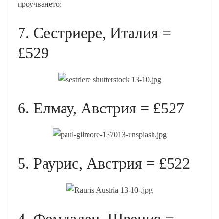
проучването:
7. Сестриере, Италия =
£529
6. Елмау, Австрия = £527
5. Раурис, Австрия = £522
4. Фемдален, Швеция =