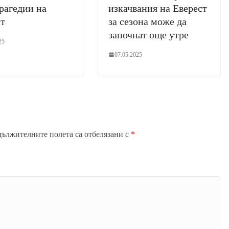
рагедии на
изкачвания на Еверест
ст
за сезона може да
започнат още утре
25
07.05.2025
дължителните полета са отбелязани с
*