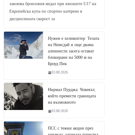
завоюва бронзовия медал при юношите U17 на
Европейска купа по спортно катерене в
дисциплината скорост за
Нужен е хеликоптер: Телата
на Нимсдай и още двама
алпинисти засега остават
блокирани на 5000 м на
Броуд Пик
03.08.2026
Нирмал Пурджа: Човекът,
който премести границата
на възможното
03.08.2026
ПСС с тежки акции през
уикенда: загинала туристка