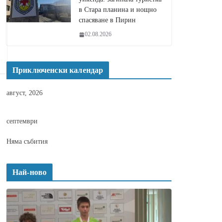
в Стара планина и нощно
спасяване в Пирин
02.08.2026
Приключенски календар
август, 2026
септември
Няма събития
Най-ново