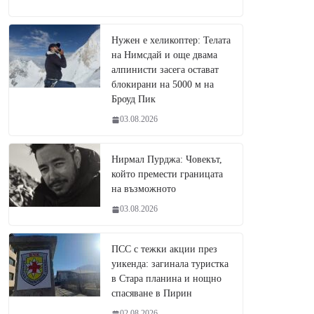
Нужен е хеликоптер: Телата
на Нимсдай и още двама
алпинисти засега остават
блокирани на 5000 м на
Броуд Пик
03.08.2026
Нирмал Пурджа: Човекът,
който премести границата
на възможното
03.08.2026
ПСС с тежки акции през
уикенда: загинала туристка
в Стара планина и нощно
спасяване в Пирин
02.08.2026