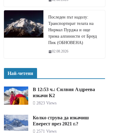
Последен път надолу:
Транспортират телата на
Нирмал Пурджа и още
трима алпинисти от Броуд
Пик (ОБНОВЕНА)
02.08.2026
Най-четени
В 12:53 ч.: Силвия Аздреева
изкачи К2
2823 Views
Колко струва да изкачиш
Еверест през 2021 г.?
2571 Views