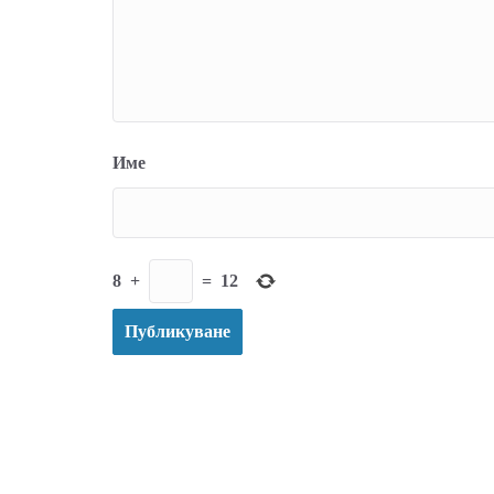
Име
8
+
=
12