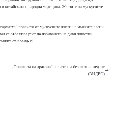
 и в китайската природна медицина. Жлезите на мускусните
гарматха“ повечето от мускусните жлези на мъжките елени
пал се отбелязва ръст на избиването на диви животни
емията от Ковид-19.
„Опашката на дракона“ наличен за безплатно гледане
(ВИДЕО)