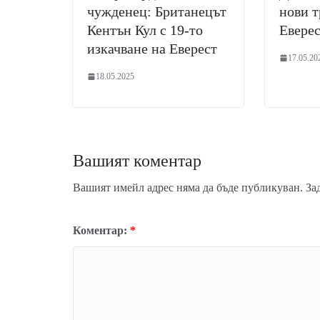
чужденец: Британецът
нови т
Кентън Кул с 19-то
Евере
изкачване на Еверест
17.05.20
18.05.2025
Вашият коментар
Вашият имейл адрес няма да бъде публикуван.
За
Коментар:
*