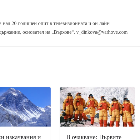
 над 20-годишен опит в телевизионната и он-лайн
държание, основател на „Върхове“. v_dinkova@varhove.com
и изкачвания и
В очакване: Първите