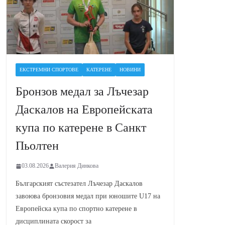
ЕКСТРЕМНИ СПОРТОВЕ
КАТЕРЕНЕ
НОВИНИ
Бронзов медал за Лъчезар
Даскалов на Европейската
купа по катерене в Санкт
Пьолтен
03.08.2026
Валерия Динкова
Българският състезател Лъчезар Даскалов
завоюва бронзовия медал при юношите U17 на
Европейска купа по спортно катерене в
дисциплината скорост за