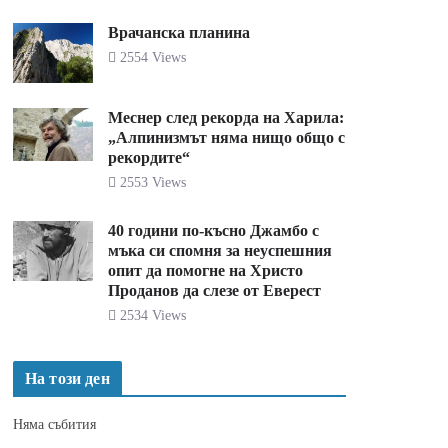
Врачанска планина
2554 Views
Меснер след рекорда на Харила:
„Алпинизмът няма нищо общо с
рекордите“
2553 Views
40 години по-късно Джамбо с
мъка си спомня за неуспешния
опит да помогне на Христо
Проданов да слезе от Еверест
2534 Views
На този ден
Няма събития