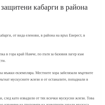
 защитени кабарги в района
барги, от вида еленови, в района на връх Еверест, в
.
а в гора край Намче, по пътя за базовия лагер към
сти.
ва мъжки екземпляра. Местните хора забелязали мъртвите
ръгнат мускусните жлези и от останалите, попаднали в
, след като извадили от тях всички мускусни жлези. Това
лно изравяне на труповете на животните заради мускуса.