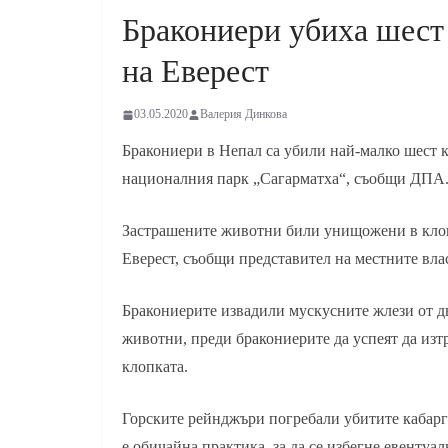
Бракониери убиха шест
на Еверест
03.05.2020
Валерия Динкова
Бракониери в Непал са убили най-малко шест ка
националния парк „Сагарматха“, съобщи ДПА
Застрашените животни били унищожени в клопк
Еверест, съобщи представител на местните вла
Бракониерите извадили мускусните жлези от д
животни, преди бракониерите да успеят да изт
клопката.
Горските рейнджъри погребали убитите кабарги
е обичайна практика, за да се избегне евентуа