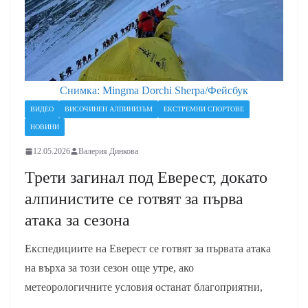
Снимка: Mingma Dorchi Sherpa/Фейсбук
ВИДЕО
ВИСОЧИНЕН АЛПИНИЗЪМ
ЕКСТРЕМНИ СПОРТОВЕ
НОВИНИ
12.05.2026
Валерия Динкова
Трети загинал под Еверест, докато
алпинистите се готвят за първа
атака за сезона
Експедициите на Еверест се готвят за първата атака
на върха за този сезон още утре, ако
метеорологичните условия останат благоприятни,