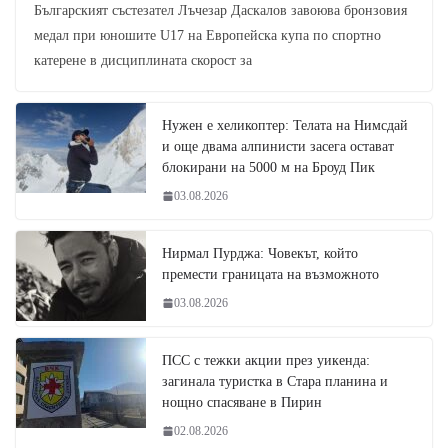
Българският състезател Лъчезар Даскалов завоюва бронзовия
медал при юношите U17 на Европейска купа по спортно
катерене в дисциплината скорост за
Нужен е хеликоптер: Телата на Нимсдай
и още двама алпинисти засега остават
блокирани на 5000 м на Броуд Пик
03.08.2026
Нирмал Пурджа: Човекът, който
премести границата на възможното
03.08.2026
ПСС с тежки акции през уикенда:
загинала туристка в Стара планина и
нощно спасяване в Пирин
02.08.2026