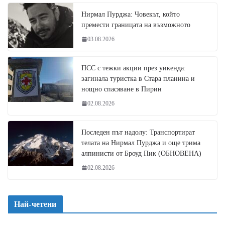
Нирмал Пурджа: Човекът, който
премести границата на възможното
03.08.2026
ПСС с тежки акции през уикенда:
загинала туристка в Стара планина и
нощно спасяване в Пирин
02.08.2026
Последен път надолу: Транспортират
телата на Нирмал Пурджа и още трима
алпинисти от Броуд Пик (ОБНОВЕНА)
02.08.2026
Най-четени