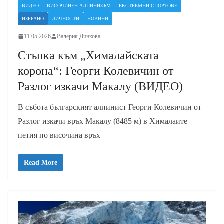
ВИДЕО
ВИСОЧИНЕН АЛПИНИЗЪМ
ЕКСТРЕМНИ СПОРТОВЕ
ИЗБРАНО
ЛИЧНОСТИ
НОВИНИ
11.05.2026
Валерия Динкова
Стъпка към „Хималайската
корона“: Георги Колевичин от
Разлог изкачи Макалу (ВИДЕО)
В събота българският алпинист Георги Колевичин от
Разлог изкачи връх Макалу (8485 м) в Хималаите –
петия по височина връх
Read More