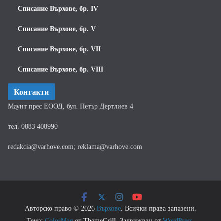
Списание Върхове, бр. IV
Списание Върхове, бр. V
Списание Върхове, бр. VII
Списание Върхове, бр. VIII
Контакти
Маунт прес ЕООД, бул. Петър Дертлиев 4
тел. 0883 408990
redakcia@varhove.com; reklama@varhove.com
Авторско право © 2026
Върхове
. Всички права запазени.
Тема:
ColorMag
от ThemeGrill. Задвижван от
WordPress
.