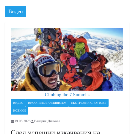
Видео
Clmbing the 7 Summits
ВИДЕО
ВИСОЧИНЕН АЛПИНИЗЪМ
ЕКСТРЕМНИ СПОРТОВЕ
НОВИНИ
19.05.2026
Валерия Динкова
След успешни изкачвания на