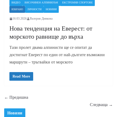
ВИДЕО
ВИСОЧИНЕН АЛПИНИЗЪМ
ЕКСТРЕМНИ СПОРТОВЕ
ИЗБРАНО
ЛИЧНОСТИ
НОВИНИ
16.03.2026
Валерия Динкова
Нова тенденция на Еверест: от
морското равнище до върха
Тази пролет двама алпинисти ще се опитат да
достигнат Еверест по един от най-дългите възможни
маршрути – тръгвайки от морското
Read More
← Предишна
Следваща →
Новини