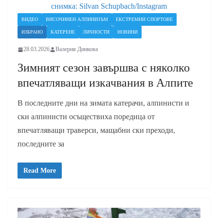
снимка: Silvan Schupbach/Instagram
ВИДЕО
ВИСОЧИНЕН АЛПИНИЗЪМ
ЕКСТРЕМНИ СПОРТОВЕ
ИЗБРАНО
КАТЕРЕНЕ
ЛИЧНОСТИ
НОВИНИ
28.03.2026
Валерия Динкова
Зимният сезон завършва с няколко
впечатляващи изкачвания в Алпите
В последните дни на зимата катерачи, алпинисти и
ски алпинисти осъществиха поредица от
впечатляващи траверси, мащабни ски преходи,
последните за
Read More