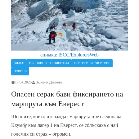
снимка: ISCC/ExplorersWeb
ВИДЕО
ВИСОЧИНЕН АЛПИНИЗЪМ
ЕКСТРЕМНИ СПОРТОВЕ
НОВИНИ
17.04.2026
Валерия Динкова
Опасен серак бави фиксирането на
маршрута към Еверест
Шерпите, които изграждат маршрута през ледопада
Кхумбу към лагер 1 на Еверест, се сблъскаха с най-
големия си страх – огромен,