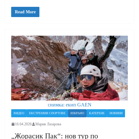
Read More
снимка: екип GAEN
ВИДЕО
ЕКСТРЕМНИ СПОРТОВЕ
ИЗБРАНО
КАТЕРЕНЕ
НОВИНИ
16.04.2026
Мария Лазарова
„Жорасик Пак“: нов тур по