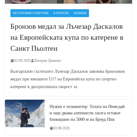
ЕКСТРЕМНИ СПОРТОВЕ
КАТЕРЕНЕ
НОВИНИ
Бронзов медал за Лъчезар Даскалов
на Европейската купа по катерене в
Санкт Пьолтен
03.08.2026
Валерия Динкова
Българският състезател Лъчезар Даскалов завоюва бронзовия
медал при юношите U17 на Европейска купа по спортно
катерене в дисциплината скорост за
Нужен е хеликоптер: Телата на Нимсдай
и още двама алпинисти засега остават
блокирани на 5000 м на Броуд Пик
03.08.2026