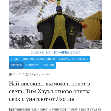
снимка: Tim Howell/Instagram
ВИДЕО
ВИСОЧИНЕН АЛПИНИЗЪМ
ЕКСТРЕМНИ СПОРТОВЕ
ИЗБРАНО
ЛИЧНОСТИ
НОВИНИ
27.03.2026
Валерия Динкова
Най-високият възможен полет в
света: Тим Хауъл отново опитва
скок с уингсют от Лхотце
Британският алпинист и уингсют пилот Тим Хауъл се