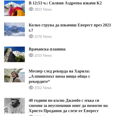
В 12:53 ч.: Силвия Аздреева изкачи К2
2823 Views
Колко струва да изкачиш Еверест през 2021
г.?
2570 Views
Врачанска планина
2553 Views
Меснер след рекорда на Харила:
„Алпинизмът няма нищо общо с
рекордите“
2552 Views
40 години по-късно Джамбо с мъка си
спомня за неуспешния опит да помогне на
Христо Проданов да слезе от Еверест